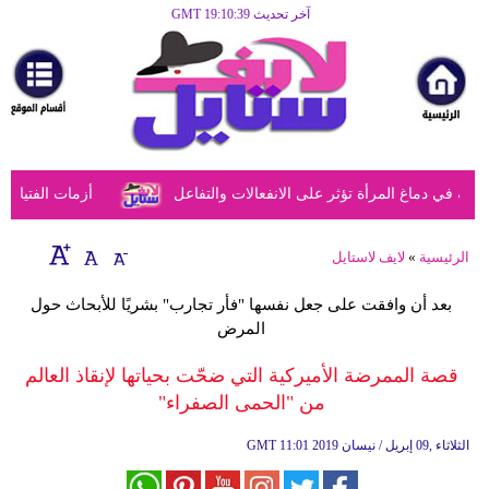
آخر تحديث GMT 19:10:39
الرئيسية
مرأة
أزياء
أزياء
ي دماغ المرأة تؤثر على الانفعالات والتفاعل
أزمات الفتيات في
إسلامية
فن
الرئيسية
»
لايف لاستايل
ديكور
بعد أن وافقت على جعل نفسها "فأر تجارب" بشريًا للأبحاث حول
المرض
صحة
قصة الممرضة الأميركية التي ضحّت بحياتها لإنقاذ العالم
سياحة
من "الحمى الصفراء"
وسفر
11:01 2019 الثلاثاء ,09 إبريل / نيسان
GMT
أبراج