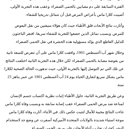
الفترة السابقة على دم مصابين بالحمى الصفراء. وعقب هذه التجربة الأولى،
أصيبت كلارا ماس بأعراض المرض قبل أن تتماثل تدريجيا للشفاء.
وأثارت نتائج الأبحاث قلق الأطباء حيث كان هؤلاء متيقنين من نقل البعوض
للمرض. وبسبب تماثل الذين خضعوا للتجربة للشفاء سريعا، افتقر الباحثون
للدليل القاطع الذي يؤكد مسؤولية هذه الحشرة في نقل الحمى الصفراء.
وخلال شهر آب/أغسطس 1901، وافقت كلارا ماس على أن تتعرض للسعة ثانية
من بعوضة مصابة بالحمى الصفراء. لكن خلال هذه التجربة الثانية اختلفت النتائج
عن تلك التي تم التوصل إليها بالتجربة الأولى، حيث تدهورت الحالة الصحية لكلارا
ماس بشكل سريع لتفارق الحياة يوم 24 آب/أغسطس 1901 عن عمر يناهز 25
سنة.
وعن طريق التجربة الثانية، حاول الأطباء إثبات نظرية اكتساب جسم الإنسان
لمناعة ضد مرض الحمى الصفراء عقب إصابة سابقة به وبسبب وفاة كلارا ماس
جاءت النتائج مخيبة للآمال لتثبت عكس ذلك. في الأثناء، أثارت وفاة كلارا ماس
موجة استياء شديدة بالولايات المتحدة الأميركية أسفرت عن وضع حد لاستخدام
البشر كفئران تجارب أثناء الأبحاث على مرض الحمى الصفراء.