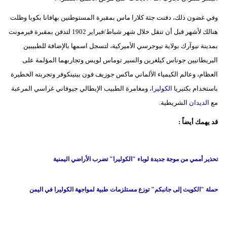
وفي غضون ذلك، دفنت جثة كلارا ماس بمقبرة المستوطنين بهافانا بكوبا وظلت
هنالك لأشهر قبل أن تنقل خلال شهر شباط/فبراير 1902 لتدفن بمقبرة فيرمونت
بمدينة نيوآرك بولاية نيوجرسي الأميركية، لتسجل اسمها بالإضافة للطبيبين
البريطانيين جوناس كيلغرين والسير توماس لويس وتجاربهما المؤلمة على
العظام، وعالم الكيمياء الألماني ماكس جوزيف فون بيتينكوفر وتجربته الخطيرة
باستخدام بكتيريا
الكوليرا
، ومغامرة الطبيب الإيطالي جيوفاني غراسي المرعبة
مع
الديدان
الشريطية.
قد يهمك أيضاً :
تحذير أممي من موجة جديدة لوباء "الكوليرا" تضرب الأراضي اليمنية
حملة "الكويت إلى جانبكم" توزع مستلزمات طبية لمواجهة الكوليرا في اليمن