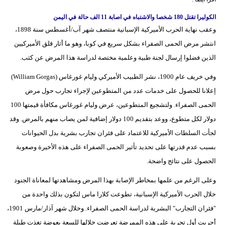
الكوليرا تقتل 180 شخصا والاشتباه في اصابة 11 الف حالة في اليمن
وعقب نهاية الحرب الأميركية الإسبانية منتصف شهر آب/أغسطس سنة 1898،
انتشر مرض الحمى الصفراء بشكل سريع في كوبا، وهو ما أثار قلق الأميركيين
الذين فضلوا إرسال لجنة طبية وعلمية مختصة لدراسة هذا المرض عن كثب.
وفي خريف عام 1900، نشر الطبيب الأميركي وليام غورغاس (William Gorgas)
إعلانا للحصول على خدمات عدد من المتطوعين لإجراء تجارب حول مرض
الحمى الصفراء. ولتشجيع المتطوعين، عرض وليام غورغاس مكافأة قيمتها 100
دولار لكل متطوع، ووعد بتقديم 100 دولار إضافية لمن يصاب منهم بالمرض. وقد
لجأت السلطات الأميركية للاعتماد على فئران تجارب بشرية بدل الحيوانات
بسبب عدم قدرتها على تحديد تأثير الحمى الصفراء على هذه الأخيرة وصعوبة
الحصول على نتائج واضحة.
وعلى الرغم من علمها بمخاطر الإصابة بهذا المرض ومشاهدتها لمعاناة الجنود
خلال الحرب الأميركية الإسبانية، تطوعت كلارا ماس لتكون بذلك واحدة من
"فئران التجارب" البشرية لدراسة الحمى الصفراء. وخلال شهر آذار/مارس 1901،
أجريت أول تجربة على هذه الممرضة تعرضت خلالها للسعة بعوضة تغذت طيلة