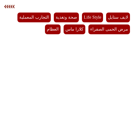
لايف ستايل
Life Style
صحة وتغذية
التجارب المعملية
مرض الحمى الصفراء
كلارا ماس
العظام