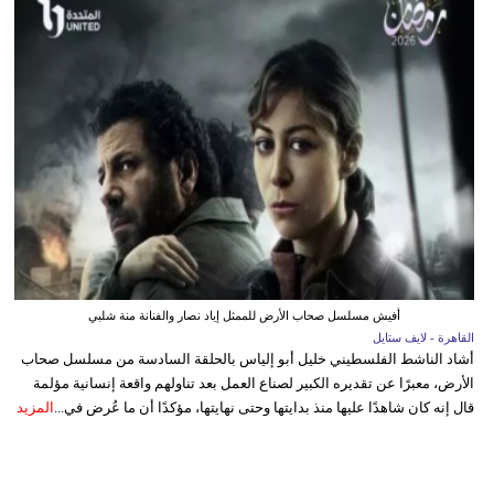
أفيش مسلسل صحاب الأرض للممثل إياد نصار والفنانة منة شلبي
القاهرة - لايف ستايل
أشاد الناشط الفلسطيني خليل أبو إلياس بالحلقة السادسة من مسلسل صحاب
الأرض، معبرًا عن تقديره الكبير لصناع العمل بعد تناولهم واقعة إنسانية مؤلمة
قال إنه كان شاهدًا عليها منذ بدايتها وحتى نهايتها، مؤكدًا أن ما عُرض في...
المزيد