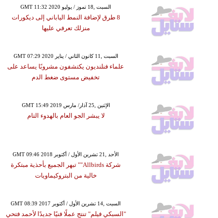
GMT 11:32 2020 السبت ,18 تموز / يوليو
8 طرق لإضافة النمط الياباني إلى ديكورات
منزلك تعرفي عليها
GMT 07:29 2020 السبت ,11 كانون الثاني / يناير
علماء فنلنديون يكتشفون مشروبًا يساعد على
تخفيض مستوى ضغط الدم
GMT 15:49 2019 الإثنين ,25 آذار/ مارس
لا يبشر الجو العام بالهدوء التام
GMT 09:46 2018 الأحد ,21 تشرين الأول / أكتوبر
شركة Allbirds"" تبهر الجميع بأحذية مبتكرة
خالية من البتروكيماويات
GMT 08:39 2017 السبت ,14 تشرين الأول / أكتوبر
"السبكي فيلم" تنتج عملًا فنيًا جديدًا لأحمد فتحي