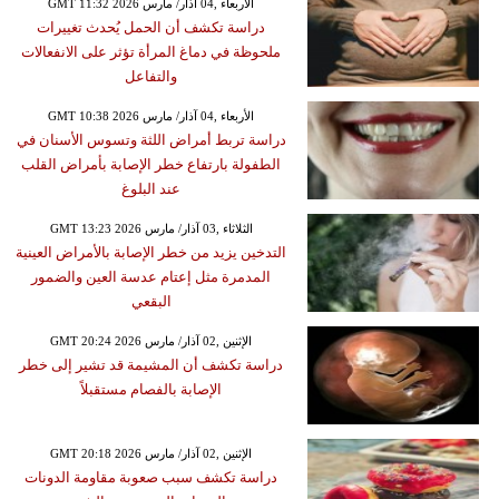
GMT 11:32 2026 الأربعاء ,04 آذار/ مارس
دراسة تكشف أن الحمل يُحدث تغييرات
ملحوظة في دماغ المرأة تؤثر على الانفعالات
والتفاعل
GMT 10:38 2026 الأربعاء ,04 آذار/ مارس
دراسة تربط أمراض اللثة وتسوس الأسنان في
الطفولة بارتفاع خطر الإصابة بأمراض القلب
عند البلوغ
GMT 13:23 2026 الثلاثاء ,03 آذار/ مارس
التدخين يزيد من خطر الإصابة بالأمراض العينية
المدمرة مثل إعتام عدسة العين والضمور
البقعي
GMT 20:24 2026 الإثنين ,02 آذار/ مارس
دراسة تكشف أن المشيمة قد تشير إلى خطر
الإصابة بالفصام مستقبلاً
GMT 20:18 2026 الإثنين ,02 آذار/ مارس
دراسة تكشف سبب صعوبة مقاومة الدونات