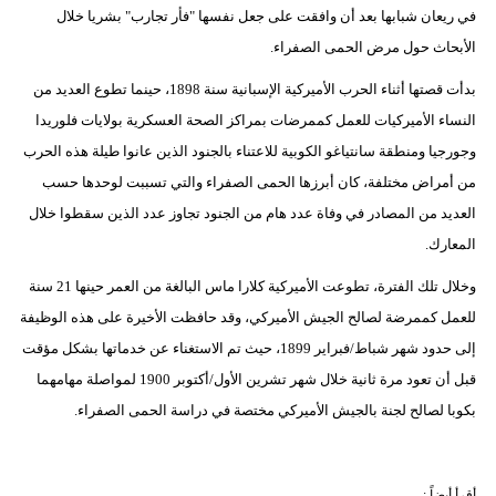
في ريعان شبابها بعد أن وافقت على جعل نفسها "فأر تجارب" بشريا خلال
الأبحاث حول مرض الحمى الصفراء.
بدأت قصتها أثناء الحرب الأميركية الإسبانية سنة 1898، حينما تطوع العديد من
النساء الأميركيات للعمل كممرضات بمراكز الصحة العسكرية بولايات فلوريدا
وجورجيا ومنطقة سانتياغو الكوبية للاعتناء بالجنود الذين عانوا طيلة هذه الحرب
من أمراض مختلفة، كان أبرزها الحمى الصفراء والتي تسببت لوحدها حسب
العديد من المصادر في وفاة عدد هام من الجنود تجاوز عدد الذين سقطوا خلال
المعارك.
وخلال تلك الفترة، تطوعت الأميركية كلارا ماس البالغة من العمر حينها 21 سنة
للعمل كممرضة لصالح الجيش الأميركي، وقد حافظت الأخيرة على هذه الوظيفة
إلى حدود شهر شباط/فبراير 1899، حيث تم الاستغناء عن خدماتها بشكل مؤقت
قبل أن تعود مرة ثانية خلال شهر تشرين الأول/أكتوبر 1900 لمواصلة مهامهما
بكوبا لصالح لجنة بالجيش الأميركي مختصة في دراسة الحمى الصفراء.
أقرأ أيضاً :