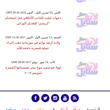
GMT 09:50 2016 الإثنين ,03 تشرين الأول / أكتوبر
دعوات لبحث الجانب الأخلاقي قبل استخدام
"كريسبر" للتعديل الوراثي
GMT 15:30 2017 الجمعة ,13 تشرين الأول / أكتوبر
ولادة أربعة توائم في موريتانيا عقب إجراء
عملية قيصرية ناجحة للأم
GMT 08:06 2017 الأحد ,16 تموز / يوليو
اوولا جونسون تبوح بسر تصميماتها المميزة
لموسم ٢٠١٧
الرئيسية
مرأة
أزياء
فن
ديكور
صحة
سياحة