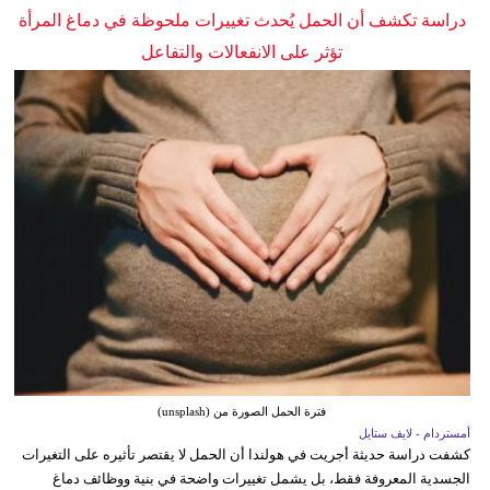
دراسة تكشف أن الحمل يُحدث تغييرات ملحوظة في دماغ المرأة
تؤثر على الانفعالات والتفاعل
فترة الحمل الصورة من (unsplash)
أمستردام - لايف ستايل
كشفت دراسة حديثة أجريت في هولندا أن الحمل لا يقتصر تأثيره على التغيرات
الجسدية المعروفة فقط، بل يشمل تغييرات واضحة في بنية ووظائف دماغ