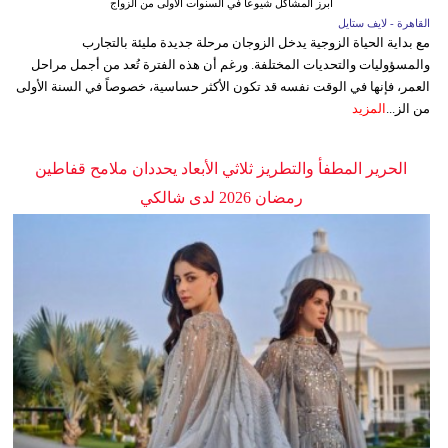
أبرز المشاكل شيوعاً في السنوات الأولى من الزواج
القاهرة - لايف ستايل
مع بداية الحياة الزوجية يدخل الزوجان مرحلة جديدة مليئة بالتجارب
والمسؤوليات والتحديات المختلفة. ورغم أن هذه الفترة تُعد من أجمل مراحل
العمر، فإنها في الوقت نفسه قد تكون الأكثر حساسية، خصوصاً في السنة الأولى
من الز...
المزيد
الحرير المطفأ والتطريز ثلاثي الأبعاد يحددان ملامح قفاطين
رمضان 2026 لدى شالكي