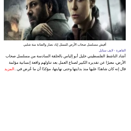
أفيش مسلسل صحاب الأرض للممثل إياد نصار والفنانة منة شلبي
القاهرة - لايف ستايل
أشاد الناشط الفلسطيني خليل أبو إلياس بالحلقة السادسة من مسلسل صحاب
الأرض، معبرًا عن تقديره الكبير لصناع العمل بعد تناولهم واقعة إنسانية مؤلمة
قال إنه كان شاهدًا عليها منذ بدايتها وحتى نهايتها، مؤكدًا أن ما عُرض في...
المزيد