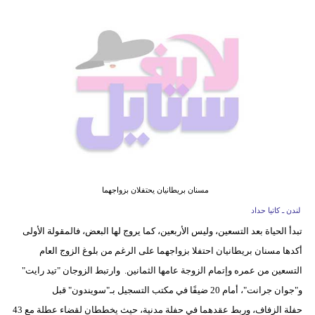
فيديو
مدوَنات
مشاكل
وحلول
مسنان بريطانيان يحتفلان بزواجهما
لندن ـ كاتيا حداد
تبدأ الحياة بعد التسعين، وليس الأربعين، كما يروج لها البعض، فالمقولة الأولى
أكدها مسنان بريطانيان احتفلا بزواجهما على الرغم من بلوغ الزوج العام
التسعين من عمره وإتمام الزوجة عامها الثمانين. وارتبط الزوجان "تيد رايت"
و"جوان جرانت"، أمام 20 ضيفًا في مكتب التسجيل بـ"سويندون" قبل
حفلة الزفاف، وربط عقدهما في حفلة مدنية، حيث يخططان لقضاء عطلة مع 43