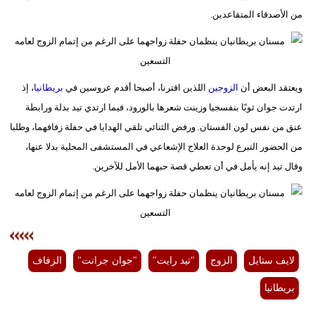
من الأصدقاء المتقاعدين.
ويعتقد البعض أن
الزوجين
اللذين اقترنا، أصبحا أقدم عروسين في
بريطانيا
، إذ
ارتدت جوان ثوبًا بنفسجيا وزينت شعرها بالورود، فيما ارتدي تيد بدلة ورابطة
عنق من نفس لون الفستان. ورفض الثنائي تلقي الهدايا في حفلة زفافهما، وطلبا
من الحضور التبرع لوحدة العلاج الإشعاعي في المستشفى المحلية بدلا عنها،
وقال تيد إنه يأمل في أن تعطي قصة حبهما الأمل للآخرين.
لايف ستايل
الزوج
"تيد رايت"
"جوان جرانت"
الزفاف
بريطانيا