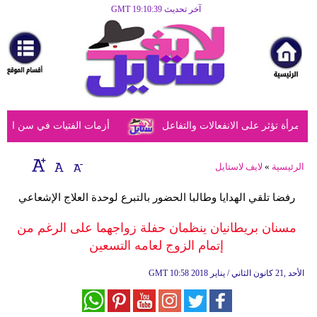
آخر تحديث GMT 19:10:39
الرئيسية
مرأة
أزياء
أزياء
رأة تؤثر على الانفعالات والتفاعل
أزمات الفتيات في سن المراهق
إسلامية
فن
الرئيسية
»
لايف لاستايل
ديكور
رفضا تلقي الهدايا وطالبا الحضور بالتبرع لوحدة العلاج الإشعاعي
صحة
مسنان بريطانيان ينظمان حفلة زواجهما على الرغم من
إتمام الزوج لعامه التسعين
سياحة
وسفر
10:58 2018 الأحد ,21 كانون الثاني / يناير
GMT
أبراج