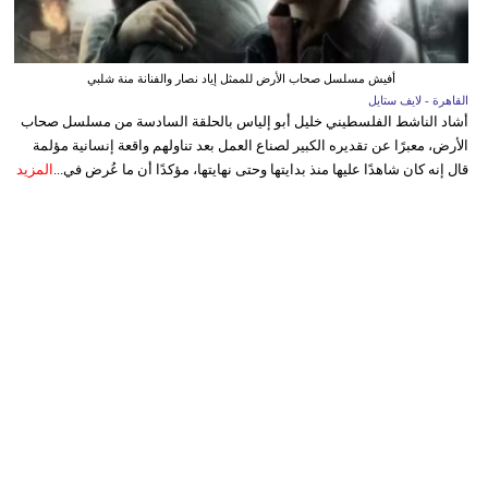
أفيش مسلسل صحاب الأرض للممثل إياد نصار والفنانة منة شلبي
القاهرة - لايف ستايل
أشاد الناشط الفلسطيني خليل أبو إلياس بالحلقة السادسة من مسلسل صحاب
الأرض، معبرًا عن تقديره الكبير لصناع العمل بعد تناولهم واقعة إنسانية مؤلمة
قال إنه كان شاهدًا عليها منذ بدايتها وحتى نهايتها، مؤكدًا أن ما عُرض في...
المزيد