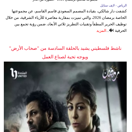
الرياض - لايف ستايل
كشفت دار شالكي، بقيادة المصمم السعودي قاسم القاسم، عن مجموعتها
الخاصة برمضان 2026، والتي تميزت بمقاربة معاصرة للأزياء الشرقية، من خلال
توظيف الحرير المطفأ وتقنيات التطريز ثلاثي الأبعاد، ضمن رؤية تجمع بين
الحرفية ا�...
المزيد
ناشط فلسطيني يشيد بالحلقة السادسة من "صحاب الأرض"
ويوجه تحية لصناع العمل