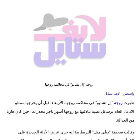
فيديو
مدوَنات
مشاكل
وحلول
زوجة "إل تشابو" في محاكمة زوجها
واشنطن - لايف ستايل
ظهرت
زوجة
"إل تشابو" في محاكمة زوجها، الأربعاء، قبل أن يحرجها ممثلو
الادعاء العام برسائل نصية تبادلتها مع زوجها أشهر تاجر مخدرات، حين كان هاربا
من العدالة.
وقالت صحيفة "ديلي ميل" البريطانية إنه جرى عرض الأدلة الجديدة على