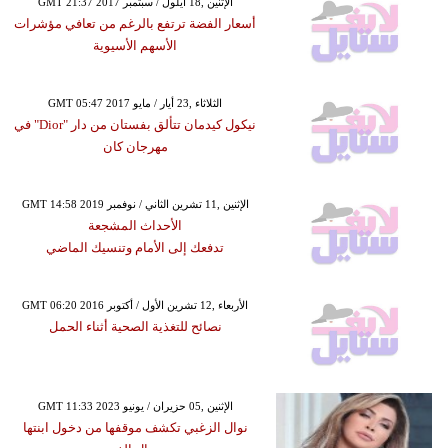
GMT 21:37 2017 الإثنين ,18 أيلول / سبتمبر
أسعار الفضة ترتفع بالرغم من تعافي مؤشرات
الأسهم الأسيوية
GMT 05:47 2017 الثلاثاء ,23 أيار / مايو
نيكول كيدمان تتألق بفستان من دار "Dior" في
مهرجان كان
GMT 14:58 2019 الإثنين ,11 تشرين الثاني / نوفمبر
الأحداث المشجعة
تدفعك إلى الأمام وتنسيك الماضي
GMT 06:20 2016 الأربعاء ,12 تشرين الأول / أكتوبر
نصائح للتغذية الصحية أثناء الحمل
GMT 11:33 2023 الإثنين ,05 حزيران / يونيو
نوال الزغبي تكشف موقفها من دخول ابنتها