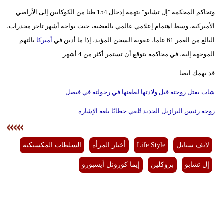
وتحاكم المحكمة "إل تشابو" بتهمة إدخال 154 طنا من الكوكايين إلى الأراضي
الأميركية، وسط اهتمام إعلامي عالمي بالقضية، حيث يواجه أشهر تاجر مخدرات،
البالغ من العمر 61 عاما، عقوبة السجن المؤبد، إذا ما أدين في
أميركا
بالتهم
الموجهة إليه، في محاكمة يتوقع أن تستمر أكثر من 4 أشهر.
قد يهمك ايضا
شاب يقتل زوجته قبل ولادتها لطعنها في رجولته في فيصل
زوجة رئيس البرازيل الجديد تُلقي خطابًا بلغة الإشارة
لايف ستايل
Life Style
أخبار المرأة
السلطات المكسيكية
إل تشابو
بروكلين
إيما كورونل أيسبورو