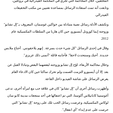
المُحلّفين، خلال المحاكمة التي تجري في المحكمة الفيدرالية في بروكلين،
وتابعت أنه تمت استعادة الرسائل بمساعدة تقنيين من مكتب التحقيقات
الفيدرالي.
وتكشف الأدلة رسائل نصية متبادلة بين خواكين غوسمان، المعروف بـ"إل تشابو"
وزوجته إيما كورونل أيسبورو، حين كان هاربا من السلطات المكسيكية عام
2012.
وقال في إحدى الرسائل "كل شيء حدث بسرعة.. إنهم يلاحقونني.. أحتاج ملابس
جديدة.. أحبك وسنتحدث لاحقا". فأجابته قائلة "أتمنى ذلك عزيزي".
وخلال محاكمة الأربعاء، لوّح إل تشابو وزوجته لبعضهما البعض وتبادلا القبل عن
بعد. إلا أن أيسبورو التزمت الصمت ولم تحرك ساكنا حين كان الادعاء العام
يعرض الرسائل على شاشة الفيديو داخل القاعة.
وأظهرت رسائل أخرى أن "إل تشابو" كان في علاقة حب مع امرأة أخرى، تدعى
أغوستينا كابانيلاس أكوستا، التي تم اعتقالها في أحد منتجعات مدينة كابو سان
لوكاس المكسيكية، وعرضت رسائل الحب تلك على زوجة "إل تشابو" التي
حرصت على عدم إبداء "أي انفعال".