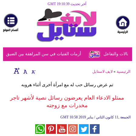
آخر تحديث GMT 19:10:39
الرئيسية
مرأة
أزياء
أزياء
عالات والتفاعل
أزمات الفتيات في سن المراهقة بين الضيق النفس
إسلامية
فن
الرئيسية
»
لايف لاستايل
ديكور
تم عرض رسائل حب له مع امرأة أخرى أثناء هروبه
صحة
ممثلو الادعاء العام يعرضون رسائل نصية لأشهر تاجر
مخدرات مع زوجته
سياحة
وسفر
10:58 2019 الجمعة ,11 كانون الثاني / يناير
GMT
أبراج