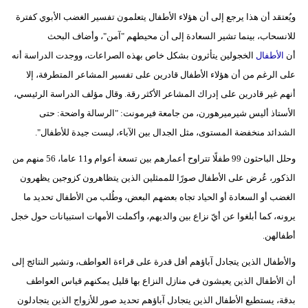
ويُعتقد أن هذا يرجع إلى أن هؤلاء الأطفال يتعلمون تفسير الغضب الأبوي كفترة
للانسحاب، بينما تشير السعادة إلى أن محيطهم "آمن"، وأضاف البحث
أن
الأطفال
الخجولين يتأثرون بشكل خاص بهذه الصراعات، ووجدت الدراسة أنه
على الرغم من أن هؤلاء الأطفال قادرين على تفسير المشاعر المتطرفة، إلا
أنهم غير قادرين على إدراك المشاعر الأكثر رقة. وقال مؤلف الدراسة الرئيسي،
الأستاذ أليس شيرميرهورن، من جامعة فيرمونت: "الرسالة واضحة: حتى
الشدائد منخفضة المستوى، مثل الجدال بين الآباء، ليست جيدة للأطفال".
وحلل الباحثون 99 طفلًا تتراوح أعمارهم بين تسعة أعوام و11 عاما، 56 منهم من
الذكور، عُرض على الأطفال صورًا للممثلين الذين يتظاهرون كزوجين يظهرون
الغضب أو السعادة أو الحياد تجاه بعضهم البعض، وطُلب من الأطفال تحديد ما
يرونه، كما أبلغوا عن أيّ نزاع بين والديهم، وأكملت الأمهات استبيانات حول خجل
أطفالهن.
والأطفال الذين يتجادل آباؤهم أقل قدرة على قراءة العواطف، وتشير النتائج إلى
أن الأطفال الذين يعيشون في منازل النزاع بها قليل يمكنهم قياس العواطف
بدقة، يستطيع الأطفال الذين يتجادل آباؤهم تحديد صور للأزواج الذين يتجادلون