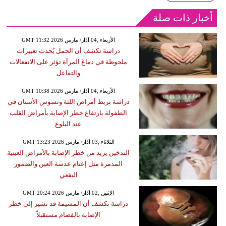
أخبار ذات صلة
GMT 11:32 2026 الأربعاء ,04 آذار/ مارس
دراسة تكشف أن الحمل يُحدث تغييرات
ملحوظة في دماغ المرأة تؤثر على الانفعالات
والتفاعل
GMT 10:38 2026 الأربعاء ,04 آذار/ مارس
دراسة تربط أمراض اللثة وتسوس الأسنان في
الطفولة بارتفاع خطر الإصابة بأمراض القلب
عند البلوغ
GMT 13:23 2026 الثلاثاء ,03 آذار/ مارس
التدخين يزيد من خطر الإصابة بالأمراض العينية
المدمرة مثل إعتام عدسة العين والضمور
البقعي
GMT 20:24 2026 الإثنين ,02 آذار/ مارس
دراسة تكشف أن المشيمة قد تشير إلى خطر
الإصابة بالفصام مستقبلاً