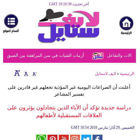
آخر تحديث GMT 19:10:39
الرئيسية
مرأة
أزياء
أزياء
الات والتفاعل
أزمات الفتيات في سن المراهقة بين الضيق النفسي
إسلامية
فن
الرئيسية
»
لايف لاستايل
ديكور
أعلنت أن الصراعات اليومية غير المؤذية تجعلهم غير قادرين على
تفسير المشاعر
صحة
دراسة جديدة تؤكد أن الآباء الذين يتجادلون يؤثرون على
سياحة
العلاقات المستقبلية لأطفالهم
وسفر
10:54 2018 الخميس ,29 آذار/ مارس
GMT
أبراج