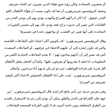
أو يشعرون بالسعادة، ولكن رؤية صور هؤلاء الذين يعبرون عن الحياد تحيرهم.
ويعتقد البروفيسور شيرمرهورن أن هذا قد يكون بسبب أن هؤلاء الأطفال بالغو
الحذر، فيقول: "إذا كان إدراكهم للصراع والتهديد يؤدي بهم إلى توخي الحذر من
العلامات التي تشير إلى حدوث نزاع، فقد يؤدي ذلك بهم إلى تفسير التعبيرات
المحايدة على أنها تعبير عن العضب، أو يواجهون تحديا في تفسيرها."
وقال البروفيسور شيرميرهورن: "قد يكونون أكثر اعتيادا على التفاعلات الغاضبة،
والتي قد تكون إشارة إلى أن عليهم الاختفاء في غرفتهم ، أو التفاعلات السعيدة،
التي قد تشير إلى أن آبائهم متاحون لهم"، "لا تقدم التفاعلات الحيادية الكثير من
المعلومات، لذا فقد لا يقدرونها أو يتعرفون عليها". وكما أن الخجل يجعل الأطفال
أقل قدرة على قراءة العواطف، حتى لو لم يكن لديهم آباء مزاجيين، وأضاف
البروفيسور شيرمرهورن: "يجب على آباء الأطفال الخجولين الاعتناء أكثر بكيفية
تعبيرهم عن الصراع".
وفي معرض حديثه عن تأثير نتائج الدراسة، قال البروفيسور شيرمرهورن: "من
جهة، فإن الإفراط في الحذر والقلق يمكن أن يؤدي إلى زعزعة الاستقرار بالعديد
من الطرق المختلفة، ومن ناحية أخرى، قد لا تكون القراءة الصحيحة للتفاعلات