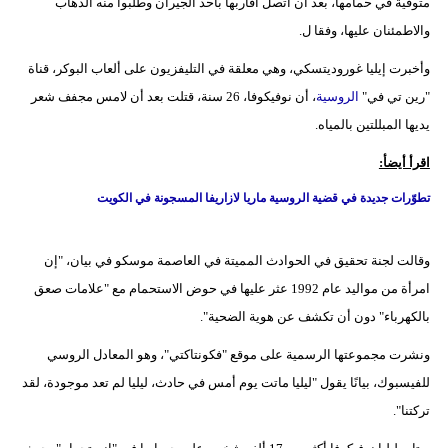
متوفية في حمامها، بعد أن اتصل أقاربها بأحد الجيران وطلبوا منه الذهاب
والاطمئنان عليها، وفقا ل.
وأخبرت إيليا غوروديتسكي، وهي معلقة في التليفزيون على ألعاب البوكر، قناة
"رين تي في"
الروسية
، أن نوفيكوفا، 26 سنة، قتلت بعد أن لامس مجفف شعر
يديها المبللتين بالمياه.
اقرأ أيضأ:
تطوّرات جديدة في قضية الروسية ماريا لازاريفا المسجونة في الكويت
وقالت لجنة تحقيق في الحوادث المميتة في العاصمة موسكو في بيان، "إن
امرأة من مواليد عام 1992 عثر عليها في حوض الاستحمام مع "علامات صعق
بالكهرباء" دون أن تكشف عن هوية الضحية".
ونشرت مجموعتها الرسمية على موقع "فكونتاكتي"، وهو المعادل الروسي
للفيسبوك، بيانًا يقول "ليليا ماتت يوم أمس في حادث، ليليا لم تعد موجودة، لقد
تركتنا".