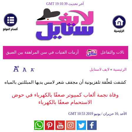
آخر تحديث GMT 19:10:39
الرئيسية
مرأة
أزياء
أزياء
عالات والتفاعل
أزمات الفتيات في سن المراهقة بين الضيق النفسي
إسلامية
فن
الرئيسية
»
لايف لاستايل
ديكور
كشفت مُعلِّقة تلفزيونية أن مجفف شعر لامس يديها المبللتين بالمياه
صحة
وفاة نجمة ألعاب كمبيوتر صعقًا بالكهرباء في حوض
الاستحمام صعقًا بالكهرباء
سياحة
وسفر
10:53 2019 الأحد ,16 حزيران / يونيو
GMT
أبراج