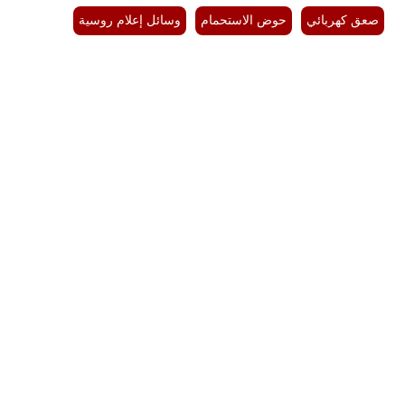
صعق كهربائي
حوض الاستحمام
وسائل إعلام روسية