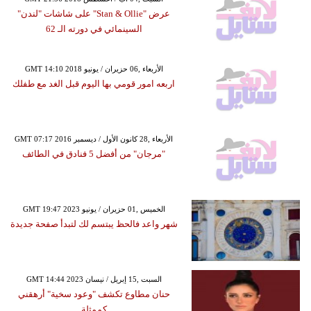
عرض "Stan & Ollie" على شاشات "لندن"
السينمائي في دورته الـ 62
GMT 14:10 2018 الأربعاء ,06 حزيران / يونيو
اربعه امور قومي بها اليوم قبل الغد مع طفلك
GMT 07:17 2016 الأربعاء ,28 كانون الأول / ديسمبر
"مرجان" من أفضل 5 فنادق في الطائف
GMT 19:47 2023 الخميس ,01 حزيران / يونيو
شهر واعد فالحظ يبتسم لك لتبدأ صفحة جديدة
GMT 14:44 2023 السبت ,15 إبريل / نيسان
حنان مطاوع تكشف "وعود سخية" أرهقني
كممثلة