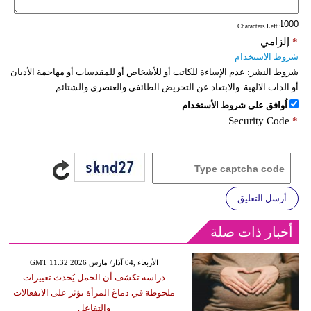
: Characters Left
*
إلزامي
شروط الاستخدام
شروط النشر:
عدم الإساءة للكاتب أو للأشخاص أو للمقدسات أو مهاجمة الأديان
أو الذات الالهية. والابتعاد عن التحريض الطائفي والعنصري والشتائم.
اُوافق على شروط الأستخدام
Security Code
*
أرسل التعليق
أخبار ذات صلة
GMT 11:32 2026 الأربعاء ,04 آذار/ مارس
دراسة تكشف أن الحمل يُحدث تغييرات
ملحوظة في دماغ المرأة تؤثر على الانفعالات
والتفاعل