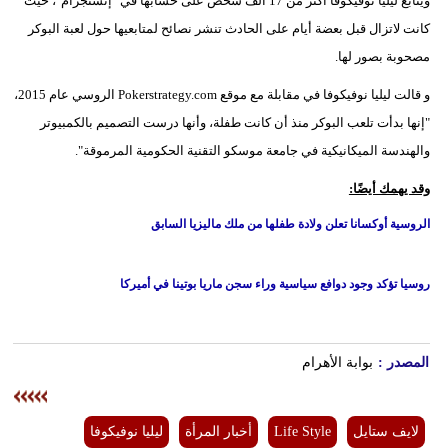
ويتابع ليليا نوفيكوفا أكثر من 17 ألف شخص على حسابها في "إنستجرام"، حيث
كانت لاتزال قبل بعضة أيام على الحادث تنشر نصائح لمتابعيها حول لعبة البوكر
مصحوبة بصور لها.
و قالت ليليا نوفيكوفا في مقابلة مع موقع Pokerstrategy.com الروسي عام 2015،
"إنها بدأت تلعب البوكر منذ أن كانت طفلة، وأنها درست التصميم بالكمبيوتر
والهندسة الميكانيكية في جامعة موسكو التقنية الحكومية المرموقة".
وقد يهمك أيضًا:
الروسية أوكسانا تعلن ولادة طفلها من ملك ماليزيا السابق
روسيا تؤكد وجود دوافع سياسية وراء سجن ماريا بوتينا في أميركا
المصدر :
بوابة الأهرام
لايف ستايل
Life Style
أخبار المرأة
ليليا نوفيكوفا