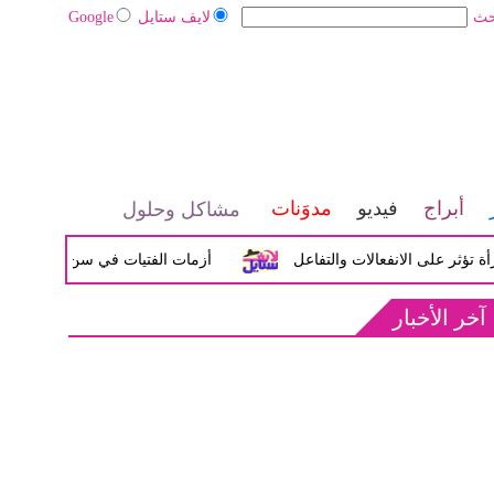
حث
لايف ستايل
Google
أبراج
فيديو
مدوَنات
مشاكل وحلول
لى الانفعالات والتفاعل
أزمات الفتيات في سن المراهقة بين الض
آخر الأخبار