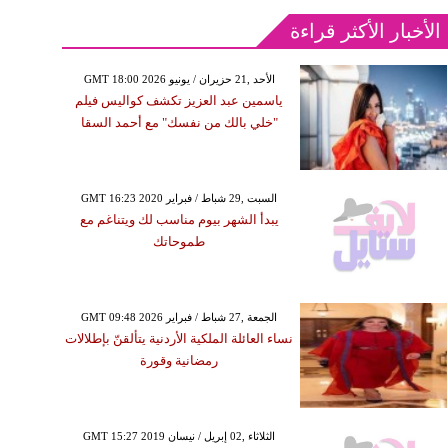
الأخبار الأكثر قراءة
GMT 18:00 2026 الأحد ,21 حزيران / يونيو
ياسمين عبد العزيز تكشف كواليس فيلم
"خلي بالك من نفسك" مع أحمد السقا
GMT 16:23 2020 السبت ,29 شباط / فبراير
يبدأ الشهر بيوم مناسب لك ويتناغم مع
طموحاتك
GMT 09:48 2026 الجمعة ,27 شباط / فبراير
نساء العائلة الملكية الأردنية يتألقنّ بإطلالات
رمضانية وقورة
GMT 15:27 2019 الثلاثاء ,02 إبريل / نيسان