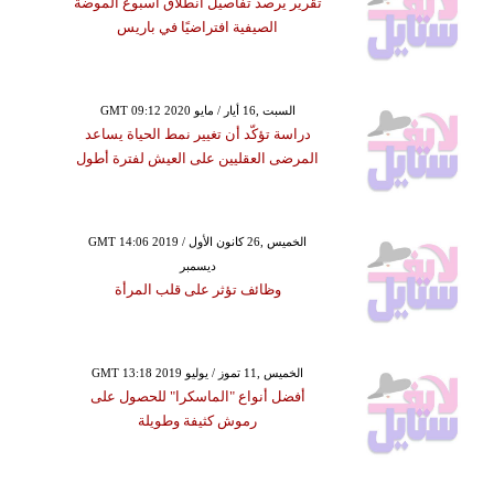
تقرير يرصد تفاصيل انطلاق أسبوع الموضة
الصيفية افتراضيًا في باريس
GMT 09:12 2020 السبت ,16 أيار / مايو
دراسة تؤكّد أن تغيير نمط الحياة يساعد
المرضى العقليين على العيش لفترة أطول
GMT 14:06 2019 الخميس ,26 كانون الأول /
ديسمبر
وظائف تؤثر على قلب المرأة
GMT 13:18 2019 الخميس ,11 تموز / يوليو
أفضل أنواع "الماسكرا" للحصول على
رموش كثيفة وطويلة