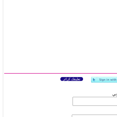
تعليقك كزائر
وني