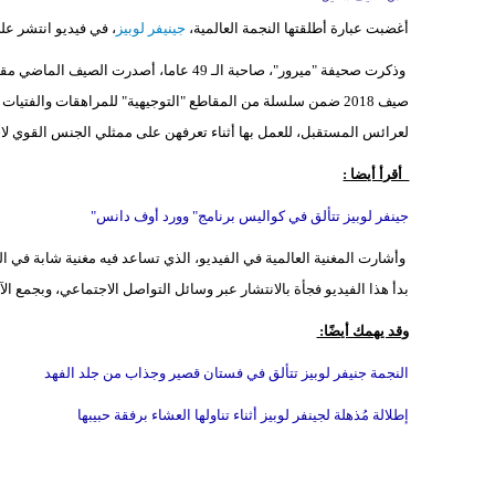
أغضبت عبارة أطلقتها النجمة العالمية،
جينيفر لوبيز
، في فيديو انتشر عل
وذكرت صحيفة "ميرور"، صاحبة الـ 49 عاما، أص
صيف 2018 ضمن سلسلة من المقاطع "التوجيهية" للمراهقات والفت
لعرائس المستقبل، للعمل بها أثناء تعرفهن على ممثلي الجنس القوي لا
أقرأ أيضا :
جينفر لوبيز تتألق في كواليس برنامج" وورد أوف دانس"
بدأ هذا الفيديو فجأة بالانتشار عبر وسائل التواصل الاجتماعي، وبجمع ال
وقد يهمك أيضًا:
النجمة جنيفر لوبيز تتألق في فستان قصير وجذاب من جلد الفهد
إطلالة مُذهلة لجينفر لوبيز أثناء تناولها العشاء برفقة حبيبها