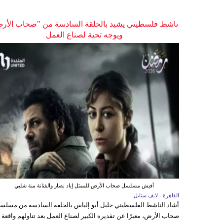
ناشط فلسطيني يشيد بالحلقة السادسة من "صحاب الأر
ويوجه تحية لصناع العمل
أفيش مسلسل صحاب الأرض للممثل إياد نصار والفنانة منة شلبي
القاهرة - لايف ستايل
أشاد الناشط الفلسطيني خليل أبو إلياس بالحلقة السادسة من مسلس
صحاب الأرض، معبرًا عن تقديره الكبير لصناع العمل بعد تناولهم واقعة