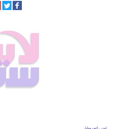
لندن - لايف ستايل