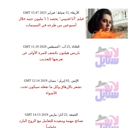
GMT 15:47 2023 الأربعاء ,15 شباط / فبراير
فيلم "أنا لحبيبي" يحصد 5.5 مليون جنيه خلال
أسبوعين من طرحه في السينمات
GMT 11:19 2020 الثلاثاء ,25 آب / أغسطس
باريس هيلتون تكشف للمرة الأولى عن
تعرضها للتعذيب
GMT 12:14 2019 الإثنين ,01 إبريل / نيسان
تشعر بالإرهاق وكل ما تفعله سيكون تحت
الأضواء
GMT 14:13 2019 الجمعة ,22 آذار/ مارس
نصائح مهمة ومفيدة للتعامل مع الزوج البارد
عاطفياً