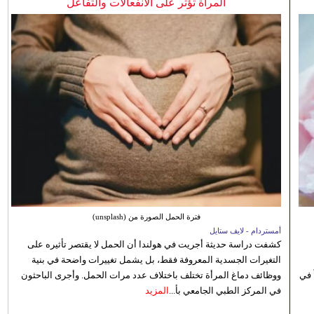
المرأة تؤثر على الانفعالات والتفاعل
فترة الحمل الصورة من (unsplash)
أمستردام - لايف ستايل
كشفت دراسة حديثة أجريت في هولندا أن الحمل لا يقتصر تأثيره على
التغيرات الجسدية المعروفة فقط، بل يشمل تغييرات واضحة في بنية
 في
ووظائف دماغ المرأة تختلف باختلاف عدد مرات الحمل. وأجرى الباحثون
في المركز الطبي الجامعي بأ...
المزيد