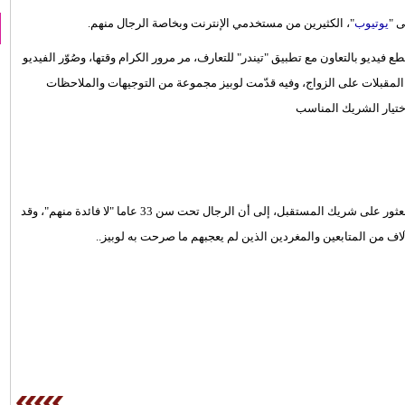
ى "
يوتيوب
"، الكثيرين من مستخدمي الإنترنت وبخاصة الرجال منهم.
درت الصيف الماضي مقطع فيديو بالتعاون مع تطبيق "تيندر" للتعارف، مر مرور الكرام وقتها، وصُوّر الفيديو
يات المقبلات على الزواج، وفيه قدّمت لوبيز مجموعة من التوجيهات والملاحظات
ختيار الشريك المناسب
وأشارت المغنية العالمية في الفيديو، الذي تساعد فيه مغنية شابة في العثور على شريك المستقبل، إلى أن الرجال تحت سن 33 عاما "لا فائدة منهم"، وقد
آلاف من المتابعين والمغردين الذين لم يعجبهم ما صرحت به لوبيز..