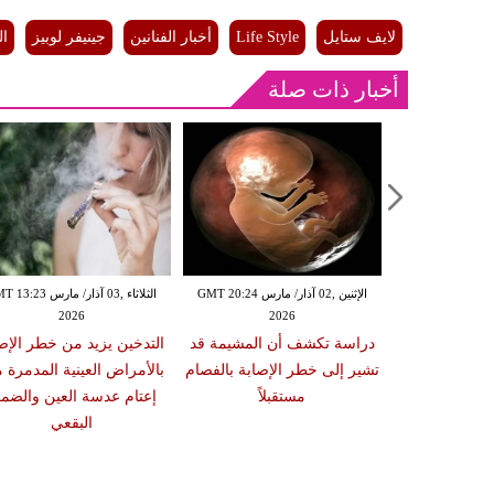
لايف ستايل
Life Style
أخبار الفنانين
جينيفر لوبيز
ال
أخبار ذات صلة
الإثنين ,02 آذار/ مارس GMT 20:18
الإثنين ,02 آذار/ مارس GMT 20:24
الثلاثاء ,03 آذار/ مارس 23
2026
2026
20
 سبب صعوبة
دراسة تكشف أن المشيمة قد
التدخين يزيد من خطر الإص
ات والوجبات
تشير إلى خطر الإصابة بالفصام
بالأمراض العينية المدمرة 
عد الشبع
مستقبلاً
إعتام عدسة العين والضمو
البقعي