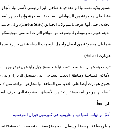
تشتهر ولاية تسمانيا الواقعة قبالة ساحل البر الرئيسي لأستراليا، بأنها 
فقط على مجموعة من الشواطئ السياحية الساحرة، وإنما تشتهر أيضا بأ
الخلابة، حتى أنها تعر
مدينة هوبارت، وموطن لمجموعة من مواقع التراث العالمي لليونيسكو، كم
فيما يلي مجموعة من أفضل وأجمل الوجهات السياحية في جزيرة تسمانيا 
هوبارت (Hobart):
تقع مدينة هوبارت عاصمة تسمانيا عند سفح جبل ولينغتون (وهو وجهة سيا
الأماكن السياحية ومناطق الجذب السياحي التي تستحق الزيارة، والتي تتنو
أيضا بأنها موطن لمجموعة رائعة من الأسواق المفتوحة التي تعرف باسم 
اقرا ايضاً:
أهمّ الوجهات السياحية والتاريخية في كليرمون فيران الفرنسية
مينا ومنطقة الهضبة الوسطى المحمية (Miena and the Central Plateau Conservation Area):