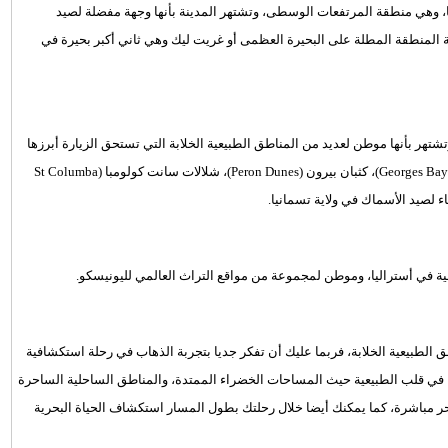
، وهي منطقة المرتفعات الوسطى، وتشتهر المدينة بأنها وجهة مفضلة لصيد
المنطقة المطلة على البحيرة العظمى أو غريت ليك وهي ثاني أكبر بحيرة في
هر بأنها موطن لعديد من المناطق الطبيعية الخلابة التي تستحق الزيارة أبرزها
خليج النيران (Bay of Fires)، خليج بينالونج (Binalong Bay)، خليج جورج (Georges Bay)، كثبان بيرون (Peron Dunes)، شلالات سانت كولومبا (St Columba
خية في أستراليا، وموطن لمجموعة من مواقع التراث العالمي لليونيسكو.
الطبيعية الخلابة، فربما عليك أن تفكر جديا بتجربة الذهاب في رحلة استكشافية
 مسار الثلاثة رؤوس الشهير تسمانيا والذي يمتد بطول 46 كم، في قلب الطبيعية حيث المساحات الخضراء الممتدة، والمناطق الساحلية الساحرة
بحر مباشرة، كما يمكنك أيضا خلال رحلتك بطول المسار استكشاف الحياة البحرية