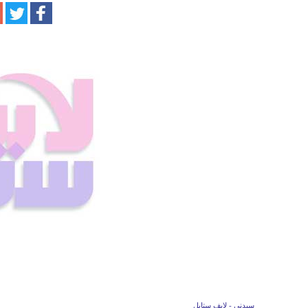
سيدني - لايف ستايل