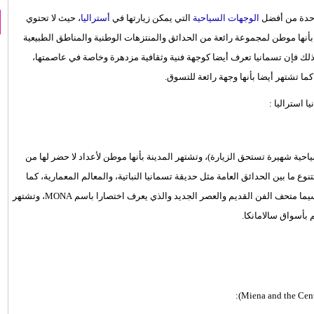
واحدة من أفضل
الوجهات السياحية
التي يمكن زيارتها في
أستراليا
، حيث لا تحتوي
نها موطن لمجموعة رائعة من الحدائق والمنتزهات الوطنية والمناطق الطبيعية
ف باسم ولاية الحدائق (Garden State)، وإلى جانب ذلك فإن تسمانيا تعرف أيضا كوجهة فنية وثقافية مزدهرة وخاصة في عاصمتها،
ا تشتهر أيضا بأنها وجهة رائعة للتسوق.
استراليا :
حية شهيرة تستحق الزيارة)، وتشتهر المدينة بأنها موطن لأعداد لا حضر لها من
ع ما بين الحدائق العامة مثل حديقة تسمانيا النباتية، والمعالم المعمارية، كما
تحتوي هوبارت أيضا على العديد من المتاحف والمعارض الرائعة مثل لا سيما متحف الفن القديم والعصر الجديد والذي يعرف اختصارا باسم MONA، وتشتهر
بأسواق سالامانكا.