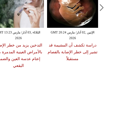
الإثنين ,02 آذار/ مارس GMT 20:18
الإثنين ,02 آذار/ مارس GMT 20:24
الثلاثاء ,03 آذار/ مارس 23
2026
2026
20
 سبب صعوبة
دراسة تكشف أن المشيمة قد
التدخين يزيد من خطر الإص
ات والوجبات
تشير إلى خطر الإصابة بالفصام
بالأمراض العينية المدمرة 
عد الشبع
مستقبلاً
إعتام عدسة العين والضمو
البقعي