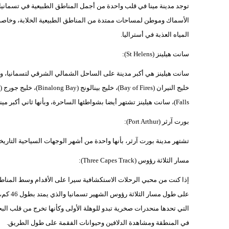
توجد مدينة مينا في قلب واحدة من أجمل المناطق الطبيعية في تسمانيا
الأسماك وموطن لمساحات ممتدة من المناطق الطبيعية الخلابة، وخاصة 
المياه العذبة في أستراليا.
سانت هيلينز (St Helens):
سانت هيلينز هي أكبر مدينة على الساحل الشمالي الشرقي لتسمانيا، وتشت
Falls)، سانت هيلينز تشتهر أيضا بشواطئها الساحرة، وبأنها ثاني أكبر ميناء لصيد الأسماك في ولاية تسمانيا.
بورت آرثر (Port Arthur):
تشتهر مدينة بورت آرثر، بأنها واحدة من أشهر الوجهات السياحية التاري
مسار الثلاثة رؤوس (Three Capes Track):
إذا كنت من محبي الرحلات الاستكشافية سيرا على الأقدام وسط المناطق 
على طول
التي تحدها منحدرات صخرية تبدو للوهلة الأولى وكأنها تخرج من قلب ال
في المنطقة ومشاهدة الدلافين وحيوانات الفقمة على طول الطريق.