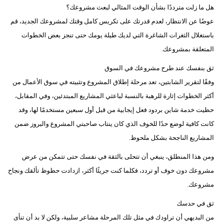
هل ما زلت مترددًا بشأن الوقت المثالي لبعث مشروعك؟
عوضًا عن الانتظار، لعدم قدرتك على تكريس كامل وقتك لمشروعك الجديد، قم
باستغلال الثغرات الشاغرة التي لديك طيلة يومك حتى تنجز بعض الخطوات
المتعلقة بمشروعك.
ثق بنفسك عند طرح مشروعك في السوق
وفقًا لتقرير الشابتين، تعد مرحلة إطلاق المشروع وتثبيته في سوق الأعمال من
أكثر الخطوات إثارة للرهبة بالنسبة لباعثي المشاريع المبتدئين، وفي المقابل،
حظيت خدمة شاين بردود فعل إيجابية من قبل أول سبعين مستخدمًا لها، وقد
كانت كافية لوضع حدًا للخوف الذي كان ينتاب صاحبتي المشروع والبروز ضمن
المشاريع الناجحة بشكل ملحوظ.
ومن هذا المنطلق، ينبغي أن تتحلى بالثقة في نفسك حتى تتمكن من عرض
مشروعك دون خوف أو تردد، فكلما كنت جريئًا أكثر، ازدادت حظوظ تألقك ونجاح
مشروعك.
ثق في حدسك
من البديهي أن تراودك في مثل تلك المرحلة مشاعر سلبية، ولكن لا بد أن تنأى