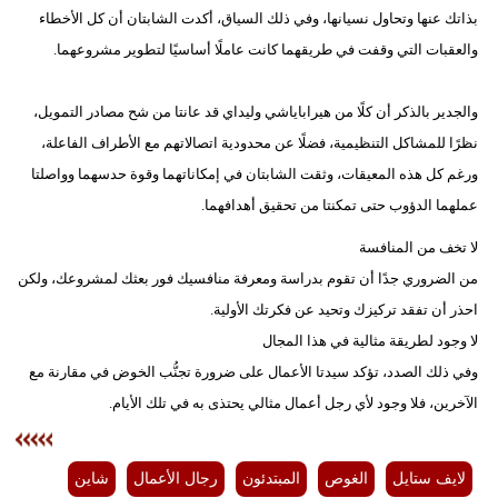
بذاتك عنها وتحاول نسيانها، وفي ذلك السياق، أكدت الشابتان أن كل الأخطاء
والعقبات التي وقفت في طريقهما كانت عاملًا أساسيًا لتطوير مشروعهما.
والجدير بالذكر أن كلًا من هيراباياشي وليداي قد عانتا من شح مصادر التمويل،
نظرًا للمشاكل التنظيمية، فضلًا عن محدودية اتصالاتهم مع الأطراف الفاعلة،
ورغم كل هذه المعيقات، وثقت الشابتان في إمكاناتهما وقوة حدسهما وواصلتا
عملهما الدؤوب حتى تمكنتا من تحقيق أهدافهما.
لا تخف من المنافسة
من الضروري جدًا أن تقوم بدراسة ومعرفة منافسيك فور بعثك لمشروعك، ولكن
احذر أن تفقد تركيزك وتحيد عن فكرتك الأولية.
لا وجود لطريقة مثالية في هذا المجال
وفي ذلك الصدد، تؤكد سيدتا الأعمال على ضرورة تجنُّب الخوض في مقارنة مع
الآخرين، فلا وجود لأي رجل أعمال مثالي يحتذى به في تلك الأيام.
لايف ستايل
الغوص
المبتدئون
رجال الأعمال
شاين