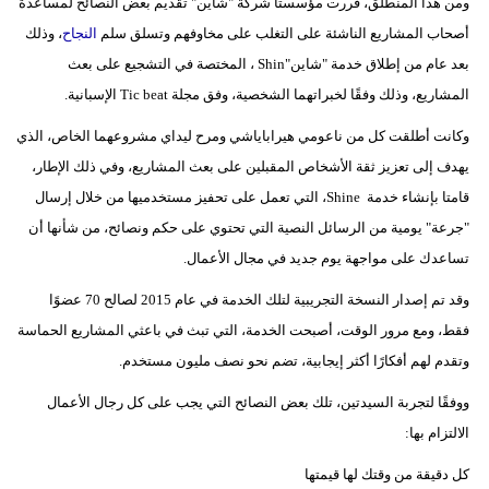
ومن هذا المنطلق، قررت مؤسستا شركة "شاين" تقديم بعض النصائح لمساعدة
أصحاب المشاريع الناشئة على التغلب على مخاوفهم وتسلق سلم
النجاح
، وذلك
بعد عام من إطلاق خدمة "شاين"Shin ، المختصة في التشجيع على بعث
المشاريع، وذلك وفقًا لخبراتهما الشخصية، وفق مجلة Tic beat الإسبانية.
وكانت أطلقت كل من ناعومي هيراباياشي ومرح ليداي مشروعهما الخاص، الذي
يهدف إلى تعزيز ثقة الأشخاص المقبلين على بعث المشاريع، وفي ذلك الإطار،
قامتا بإنشاء خدمة Shine، التي تعمل على تحفيز مستخدميها من خلال إرسال
"جرعة" يومية من الرسائل النصية التي تحتوي على حكم ونصائح، من شأنها أن
تساعدك على مواجهة يوم جديد في مجال الأعمال.
وقد تم إصدار النسخة التجريبية لتلك الخدمة في عام 2015 لصالح 70 عضوًا
فقط، ومع مرور الوقت، أصبحت الخدمة، التي تبث في باعثي المشاريع الحماسة
وتقدم لهم أفكارًا أكثر إيجابية، تضم نحو نصف مليون مستخدم.
ووفقًا لتجربة السيدتين، تلك بعض النصائح التي يجب على كل رجال الأعمال
الالتزام بها:
كل دقيقة من وقتك لها قيمتها