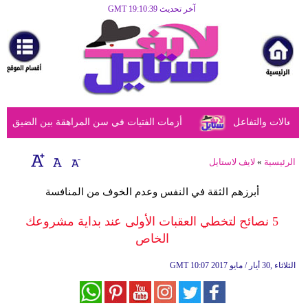
آخر تحديث GMT 19:10:39
الرئيسية
مرأة
أزياء
أزياء
عالات والتفاعل
أزمات الفتيات في سن المراهقة بين الضيق النفس
إسلامية
فن
الرئيسية
»
لايف لاستايل
ديكور
أبرزهم الثقة في النفس وعدم الخوف من المنافسة
صحة
5 نصائح لتخطي العقبات الأولى عند بداية مشروعك
الخاص
سياحة
وسفر
10:07 2017 الثلاثاء ,30 أيار / مايو
GMT
أبراج