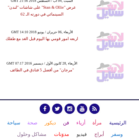
GMT 21:56 2018 السبت ,04 آب / أغسطس
عرض "Stan & Ollie" على شاشات "لندن"
السينمائي في دورته الـ 62
GMT 14:10 2018 الأربعاء ,06 حزيران / يونيو
اربعه امور قومي بها اليوم قبل الغد مع طفلك
GMT 07:17 2016 الأربعاء ,28 كانون الأول / ديسمبر
"مرجان" من أفضل 5 فنادق في الطائف
الرئيسية
مرأة
أزياء
فن
ديكور
صحة
سياحة
وسفر
أبراج
فيديو
مدوَنات
مشاكل وحلول