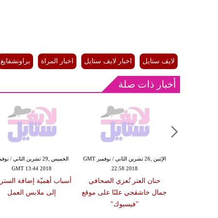
لايف ستايل
اخبار لايف ستايل
اخبار المراة
براونشفايغ
أخبار ذات صلة
الإثنين ,26 تشرين الثاني / نوفمبر GMT
الإثنين ,26 تشرين الثاني / نوفمبر GMT
الخميس ,29 تشرين الثاني / نوف
GMT 13:44 2018
22:58 2018
18:03
 تطالب السيدات
حنان العتر تُعزي الصحافي
أسباب أهميّة إضافة الستر
رج والحديث عن
جمال خاشقجي علنًا على موقع
إلى ملابس العمل
الجنسية
"فيسبوك"