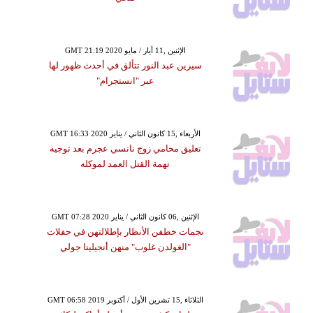
GMT 21:19 2020 الإثنين ,11 أيار / مايو
سيرين عبد النور تتألق في أحدث ظهور لها
عبر "انستجرام"
GMT 16:33 2020 الأربعاء ,15 كانون الثاني / يناير
تعليق محامي زوج نانسي عجرم بعد توجيه
تهمة القتل العمد لموكله
GMT 07:28 2020 الإثنين ,06 كانون الثاني / يناير
نجمات خطفن الأنظار بإطلالتهن في حفلات
"الغولدن غلوب" منهن أنجيلينا جولي
GMT 06:58 2019 الثلاثاء ,15 تشرين الأول / أكتوبر