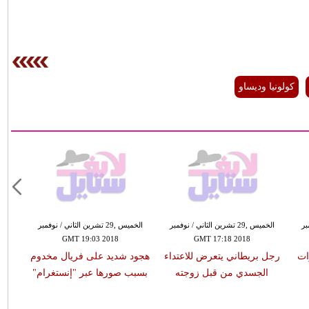
كولونيا وديساو
مبر
الخميس ,29 تشرين الثاني / نوفمبر
الخميس ,29 تشرين الثاني / نوفمبر
GMT 19:03 2018
GMT 17:18 2018
ات
رجل بريطاني يتعرض للاعتداء
هجود شديد على فريال مخدوم
الجسدي من قبل زوجته
بسبب صورها عبر "إنستغرام"