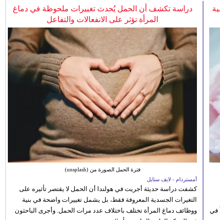
ية
دراسة تكشف أن الحمل يُحدث تغييرات ملحوظة في دماغ
المرأة تؤثر على الانفعالات والتفاعل
فترة الحمل الصورة من (unsplash)
أمستردام - لايف ستايل
كشفت دراسة حديثة أجريت في هولندا أن الحمل لا يقتصر تأثيره على
التغيرات الجسدية المعروفة فقط، بل يشمل تغييرات واضحة في بنية
 في
ووظائف دماغ المرأة تختلف باختلاف عدد مرات الحمل. وأجرى الباحثون