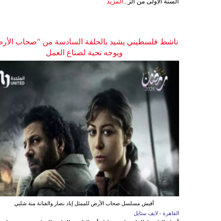
السنة الأولى من الز...
المزيد
ناشط فلسطيني يشيد بالحلقة السادسة من "صحاب الأر
ويوجه تحية لصناع العمل
أفيش مسلسل صحاب الأرض للممثل إياد نصار والفنانة منة شلبي
القاهرة - لايف ستايل