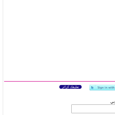
تعليقك كزائر
وني