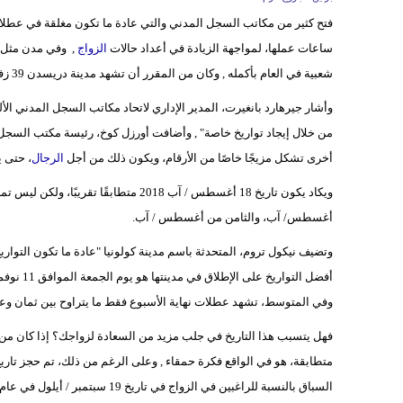
فتح كثير من مكاتب السجل المدني والتي عادة ما تكون مغلقة في عطلات
ساعات عملها، لمواجهة الزيادة في أعداد حالات
الزواج
شعبية في العام بأكمله , وكان من المقرر أن تشهد مدينة دريسدن 39 زفافًا، وهو عدد أقل برقم واحد من الرقم القياسي الذي تم تسجيله في عام 1999.
وأشار جيرهارد بانغيرت، المدير الإداري لاتحاد مكاتب السجل المدني ال
من خلال إيجاد تواريخ خاصة" , وأضافت أورزل كوخ، رئيسة مكتب السجل المد
أخرى تشكل مزيجًا خاصًا من الأرقام، ويكون ذلك من أجل
الرجال
، حتى 
ويكاد يكون تاريخ 18 أغسطس / آب 2018 مت
أغسطس/ آب، والثامن من أغسطس / آب.
وتضيف نيكول تروم، المتحدثة باسم مدينة كولونيا "عادة ما تكون التواريخ
وفي المتوسط، تشهد عطلات نهاية الأسبوع فقط ما يتراوح بين ثمان وع
فهل يتسبب هذا التاريخ في جلب مزيد من السعادة لزواجك؟ إذا كان من ا
السباق بالنسبة للراغبين في الزواج في تاريخ 19 سبتمبر / أيلول في عام 2019 (2019-9-19).