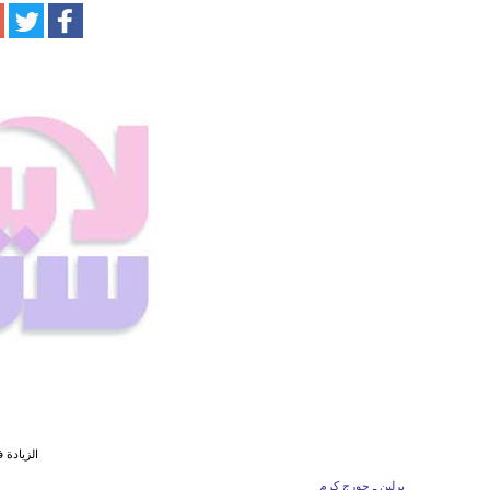
الزيادة 
برلين ـ جورج كرم