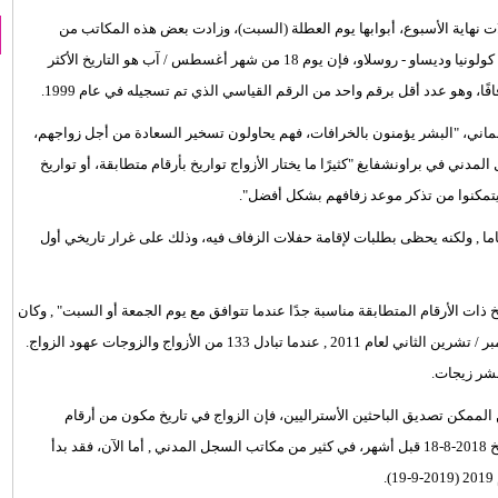
 نهاية الأسبوع، أبوابها يوم العطلة (السبت)، وزادت بعض هذه المكاتب من
, وفي مدن مثل كولونيا وديساو - روسلاو، فإن يوم 18 من شهر أغسطس / آب هو التاريخ الأكثر
ألماني، "البشر يؤمنون بالخرافات، فهم يحاولون تسخير السعادة من أجل زواجهم،
ني في براونشفايغ "كثيرًا ما يختار الأزواج تواريخ بأرقام متطابقة، أو تواريخ
يتمكنوا من تذكر موعد زفافهم بشكل أفضل".
طابقًا تقريبًا، ولكن ليس تماما , ولكنه يحظى بطلبات لإقامة حفلات الزفاف فيه، وذلك على غرار تاريخي أول
 ذات الأرقام المتطابقة مناسبة جدًا عندما تتوافق مع يوم الجمعة أو السبت" , وكان
أفضل التواريخ على الإطلاق في مدينتها هو يوم الجمعة الموافق 11 نوفمبر / تشرين الثاني لعام 2011 , عندما تبادل 133 من الأزواج والزوجات عهود الزواج.
شر زيجات.
لممكن تصديق الباحثين الأستراليين، فإن الزواج في تاريخ مكون من أرقام
متطابقة، هو في الواقع فكرة حمقاء , وعلى الرغم من ذلك، تم حجز تاريخ 2018-8-18 قبل أشهر، في كثير من مكاتب السجل المدني , أما الآن، فقد بدأ