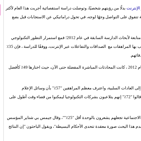
الإنترنت
بدلًا من رؤيتهم شخصيًا، وتوصلت دراسة استقصائية أجريت هذا العام لأكثر
17 سنة إلى أن الرسائل النصِّية تتفوق على التواصل وجهًا لوجه، في تحول دراماتيكي عن الاستجابات قبل بضع
وكانت الدراسة الجديدة كما ورد في صحيفة "ديلي ميل" البريطانية، هى متابعة لأبحاث الدارسة السابقة في عام 2012؛ فمع استمرار التطور التكنولوجي
بوتيرة سريعة، تُظهر الدراستان مدى تغير الأمور في الطريقة التي يتقرب بها المراهقات مع الصداقات والتفاعلات عبر الإنترنت، ووفقًا للدراسة ، فإن 35٪
ائهم.
ويتبع ذلك التواصل الشخصي، حيث يؤيده 32 في المائة، وبالعودة إلى عام 2012 ، كانت المحادثات المباشرة المفضلة حتى الآن، حيث اختارها 49٪ كأفضل
ويقول الباحثون على الرغم من ذلك "إن النتائج معقدة، ولا تشير جميعها إلى العادات السلبية، واعترف معظم المراهقين "57٪" بأن وسائل الإعلام
الاجتماعية تشغلهم عن أشياء مهمة، مثل الواجبات المنزلية، وحتى أنهم قالوا "72٪" إنهم يتلاعبون بشركات التكنولوجيا ليمكنوا من قضاء وقت أطول على
قالوا أيضا "إن وسائل الإعلام الاجتماعية تجعلهم يشعرون بالوحدة أقل "25٪""، وقال جيمس بي شتاير المؤسس
 هذا البحث صورة معقدة تتحدى الأحكام البسيطة"، ويقول الباحثون "إن النتائج