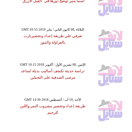
أسما منير تُوضِّح دورها في "الفيل الأزرق"
GMT 03:55 2019 الثلاثاء ,08 كانون الثاني / يناير
تعرفي علي طريقة إعداد وتحضيرتارت
بالفراولة والموز
GMT 10:15 2018 الإثنين ,08 تشرين الأول / أكتوبر
دراسة حديثة تكشف أساليب بديلة تُساعد
مرضى الصدفية على التحسّن
GMT 14:39 2018 الأحد ,19 آب / أغسطس
طريقة إعداد وتحضير مشروب التمر واللبن
للرجيم