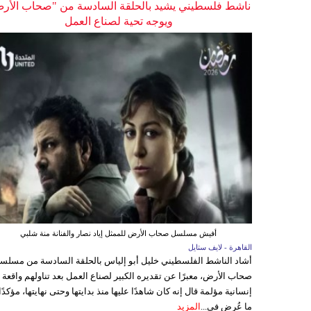
ناشط فلسطيني يشيد بالحلقة السادسة من "صحاب الأر
ويوجه تحية لصناع العمل
أفيش مسلسل صحاب الأرض للممثل إياد نصار والفنانة منة شلبي
القاهرة - لايف ستايل
أشاد الناشط الفلسطيني خليل أبو إلياس بالحلقة السادسة من مسلس
صحاب الأرض، معبرًا عن تقديره الكبير لصناع العمل بعد تناولهم واقعة
إنسانية مؤلمة قال إنه كان شاهدًا عليها منذ بدايتها وحتى نهايتها، مؤكدًا
ما عُرض في...
المزيد