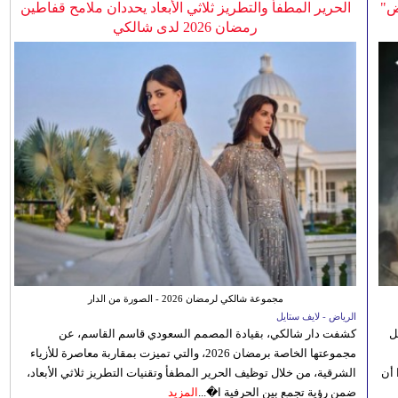
ض"
الحرير المطفأ والتطريز ثلاثي الأبعاد يحددان ملامح قفاطين
رمضان 2026 لدى شالكي
مجموعة شالكي لرمضان 2026 - الصورة من الدار
الرياض - لايف ستايل
ل
كشفت دار شالكي، بقيادة المصمم السعودي قاسم القاسم، عن
مجموعتها الخاصة برمضان 2026، والتي تميزت بمقاربة معاصرة للأزياء
 أن
الشرقية، من خلال توظيف الحرير المطفأ وتقنيات التطريز ثلاثي الأبعاد،
ضمن رؤية تجمع بين الحرفية ا�...
المزيد