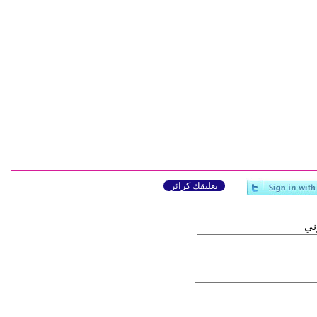
تعليقك كزائر
وني