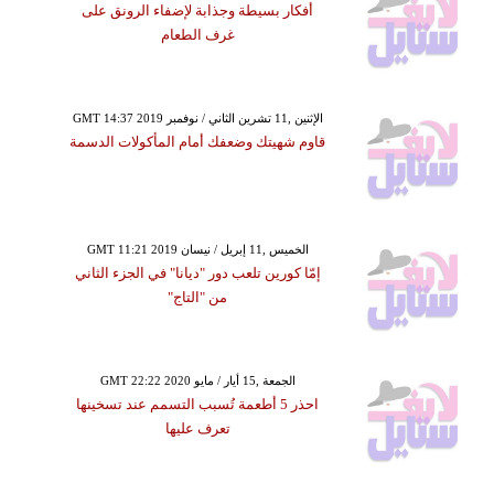
أفكار بسيطة وجذابة لإضفاء الرونق على
غرف الطعام
GMT 14:37 2019 الإثنين ,11 تشرين الثاني / نوفمبر
قاوم شهيتك وضعفك أمام المأكولات الدسمة
GMT 11:21 2019 الخميس ,11 إبريل / نيسان
إمّا كورين تلعب دور "ديانا" في الجزء الثاني
من "التاج"
GMT 22:22 2020 الجمعة ,15 أيار / مايو
احذر 5 أطعمة تُسبب التسمم عند تسخينها
تعرف عليها