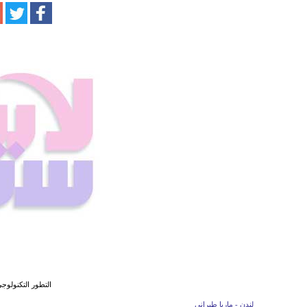
التطور التكنولوج
لندن - ماريا طبراني