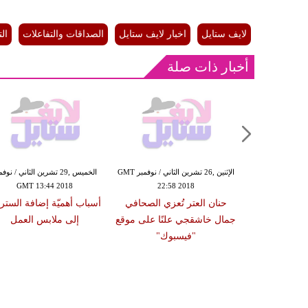
لايف ستايل
اخبار لايف ستايل
الصداقات والتفاعلات
ال
أخبار ذات صلة
الإثنين ,26 تشرين الثاني / نوفمبر GMT
الإثنين ,26 تشرين الثاني / نوفمبر GMT
الخميس ,29 تشرين الثاني / نوف
GMT 13:44 2018
22:58 2018
18:03
 تطالب السيدات
حنان العتر تُعزي الصحافي
أسباب أهميّة إضافة الستر
رج والحديث عن
جمال خاشقجي علنًا على موقع
إلى ملابس العمل
الجنسية
"فيسبوك"