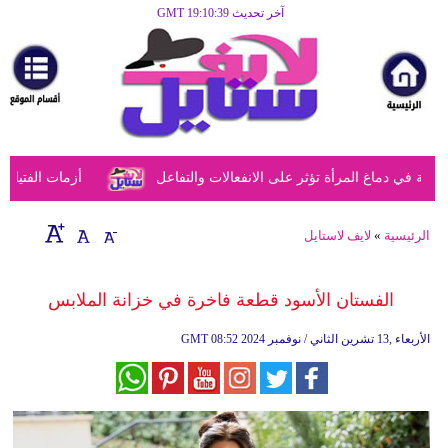
آخر تحديث GMT 19:10:39
الرئيسية
مرأة
أزياء
أزياء
في دماغ المرأة تؤثر على الانفعالات والتفاعل
أزمات الفتيات في
إسلامية
فن
الرئيسية
»
لايف لاستايل
ديكور
الفستان الأسود قطعة فاخرة في خزانة الملابس
صحة
08:52 2024 الأربعاء ,13 تشرين الثاني / نوفمبر
GMT
سياحة
وسفر
أبراج