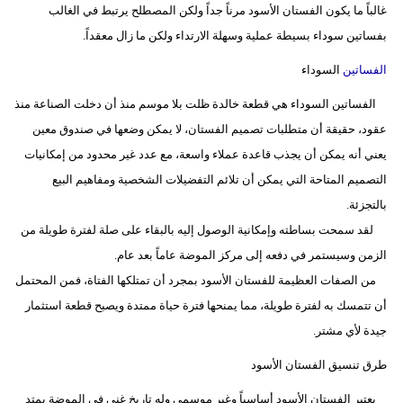
غالباً ما يكون الفستان الأسود مرناً جداً ولكن المصطلح يرتبط في الغالب
بفساتين سوداء بسيطة عملية وسهلة الارتداء ولكن ما زال معقداً.
الفساتين
السوداء
الفساتين السوداء هي قطعة خالدة ظلت بلا موسم منذ أن دخلت الصناعة منذ
عقود، حقيقة أن متطلبات تصميم الفستان، لا يمكن وضعها في صندوق معين
يعني أنه يمكن أن يجذب قاعدة عملاء واسعة، مع عدد غير محدود من إمكانيات
التصميم المتاحة التي يمكن أن تلائم التفضيلات الشخصية ومفاهيم البيع
بالتجزئة.
لقد سمحت بساطته وإمكانية الوصول إليه بالبقاء على صلة لفترة طويلة من
الزمن وسيستمر في دفعه إلى مركز الموضة عاماً بعد عام.
من الصفات العظيمة للفستان الأسود بمجرد أن تمتلكها الفتاة، فمن المحتمل
أن تتمسك به لفترة طويلة، مما يمنحها فترة حياة ممتدة ويصبح قطعة استثمار
جيدة لأي مشتر.
طرق تنسيق الفستان الأسود
يعتبر الفستان الأسود أساسياً وغير موسمي وله تاريخ غني في الموضة يمتد