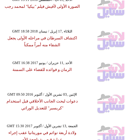
الصورة الأولى لأفيش فيلم "بيكيا" لمحمد رجب
GMT 18:58 2018 الثلاثاء ,17 إبريل / نيسان
اكتشاف السرطان في مراحله الأولى يجعل
الشفاء منه أمراً ممكناً
GMT 16:38 2017 الأحد ,11 حزيران / يونيو
الرمان و فوائده للقضاء على السمنة
GMT 09:50 2016 الإثنين ,03 تشرين الأول / أكتوبر
دعوات لبحث الجانب الأخلاقي قبل استخدام
"كريسبر" للتعديل الوراثي
GMT 15:30 2017 الجمعة ,13 تشرين الأول / أكتوبر
ولادة أربعة توائم في موريتانيا عقب إجراء
عملية قيصرية ناجحة للأم