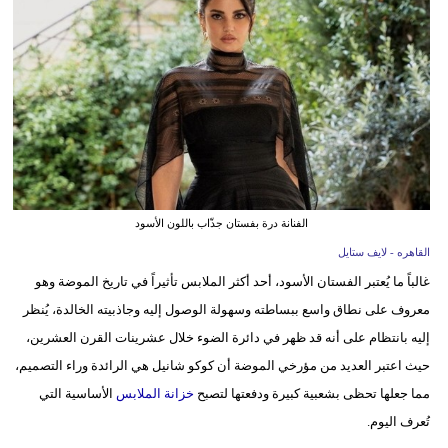
فيديو
مدوَنات
مشاكل
وحلول
الفنانة درة بفستان جذّاب باللون الأسود
القاهره - لايف ستايل
غالباً ما يُعتبر الفستان الأسود، أحد أكثر الملابس تأثيراً في تاريخ الموضة وهو
معروف على نطاق واسع ببساطته وسهولة الوصول إليه وجاذبيته الخالدة، يُنظر
إليه بانتظام على أنه قد ظهر في دائرة الضوء خلال عشرينات القرن العشرين،
حيث اعتبر العديد من مؤرخي الموضة أن كوكو شانيل هي الرائدة وراء التصميم،
مما جعلها تحظى بشعبية كبيرة ودفعتها لتصبح
خزانة الملابس
الأساسية التي
تُعرف اليوم.