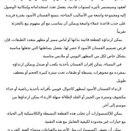
لعقود وسيستمر تأثيره لسنوات قادمة، بفضل تعدد استخداماته وإمكانية الوصول
إليه ومجموعة واسعة من الأساليب المتاحة، يتمتع الفستان الأسود بقدرة فريدة
على جذب قاعدة عملاء واسعة ويمكن أن يتناسب مع أي مفهوم بيع بالتجزئة
تقريباً.
يمكن ارتداؤه كقطعة قائمة بذاتها أو لباس مميز أو مظهر متعدد الطبقات، فإن
فرص تصميم الفستان الأسود لا حصر لها، بفضل بساطتها التي تجعلها مناسبة
بشكل خاص لكل من المظهر اليومي أو ملابس مناسبة.
في المساء، يمكن إقران الفستان بأحذية بكعب أو صندل ويمكن ارتداؤه
بمفرده مع مجوهرات بسيطة أو طبقات تحت سترة كبيرة الحجم أو معطف
طويل.
لارتداء الفستان الأسود لمظهر كاجوال، قومي بأقرانه بأحذية رياضية أو حذاء
مكشوف وسترة من الجينز أو الجلد لإطلالة سهلة الارتداء يمكن ارتداؤها من
موسم إلى آخر.
يمكن للإكسسوارات أن تجلب هذه القطعة البسيطة والكلاسيكية إلى الحياة،
مع خيارات غير محدودة لكيفية التعامل مع هذه التقنية.
يمكن أن تضعي إكسسوارات مثل الأحزمة والقباعات ووشاح العنق الحريري