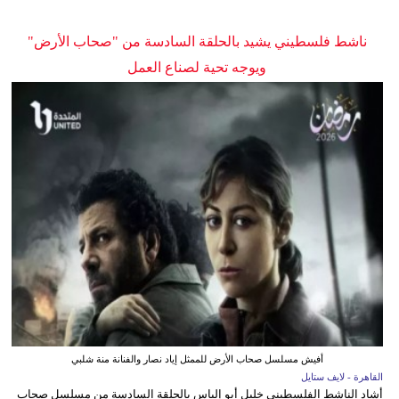
ناشط فلسطيني يشيد بالحلقة السادسة من "صحاب الأرض"
ويوجه تحية لصناع العمل
أفيش مسلسل صحاب الأرض للممثل إياد نصار والفنانة منة شلبي
القاهرة - لايف ستايل
أشاد الناشط الفلسطيني خليل أبو إلياس بالحلقة السادسة من مسلسل صحاب