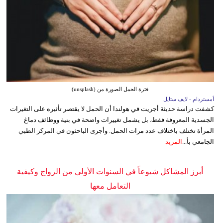
فترة الحمل الصورة من (unsplash)
أمستردام - لايف ستايل
كشفت دراسة حديثة أجريت في هولندا أن الحمل لا يقتصر تأثيره على التغيرات
الجسدية المعروفة فقط، بل يشمل تغييرات واضحة في بنية ووظائف دماغ
المرأة تختلف باختلاف عدد مرات الحمل. وأجرى الباحثون في المركز الطبي
الجامعي بأ...
المزيد
أبرز المشاكل شيوعاً في السنوات الأولى من الزواج وكيفية
التعامل معها