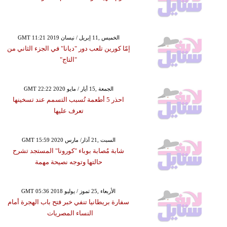
GMT 11:21 2019 الخميس ,11 إبريل / نيسان
إمّا كورين تلعب دور "ديانا" في الجزء الثاني من
"التاج"
GMT 22:22 2020 الجمعة ,15 أيار / مايو
احذر 5 أطعمة تُسبب التسمم عند تسخينها
تعرف عليها
GMT 15:59 2020 السبت ,21 آذار/ مارس
شابة مُصابة بوباء "كورونا" المستجد تشرح
حالتها وتوجه نصيحة مهمة
GMT 05:36 2018 الأربعاء ,25 تموز / يوليو
سفارة بريطانيا تنفي خبر فتح باب الهجرة أمام
النساء المصريات