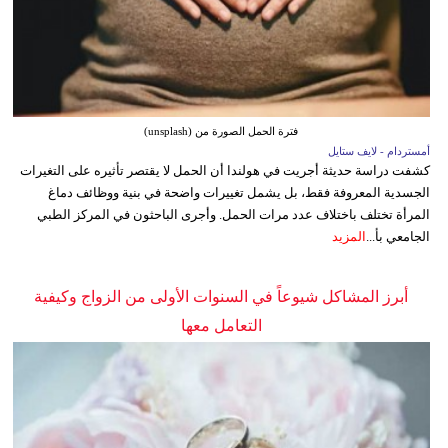
فترة الحمل الصورة من (unsplash)
أمستردام - لايف ستايل
كشفت دراسة حديثة أجريت في هولندا أن الحمل لا يقتصر تأثيره على التغيرات
الجسدية المعروفة فقط، بل يشمل تغييرات واضحة في بنية ووظائف دماغ
المرأة تختلف باختلاف عدد مرات الحمل. وأجرى الباحثون في المركز الطبي
الجامعي بأ...
المزيد
أبرز المشاكل شيوعاً في السنوات الأولى من الزواج وكيفية
التعامل معها