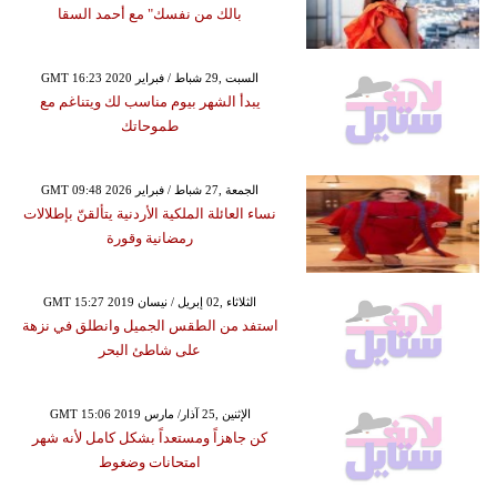
بالك من نفسك" مع أحمد السقا
GMT 16:23 2020 السبت ,29 شباط / فبراير
يبدأ الشهر بيوم مناسب لك ويتناغم مع
طموحاتك
GMT 09:48 2026 الجمعة ,27 شباط / فبراير
نساء العائلة الملكية الأردنية يتألقنّ بإطلالات
رمضانية وقورة
GMT 15:27 2019 الثلاثاء ,02 إبريل / نيسان
استفد من الطقس الجميل وانطلق في نزهة
على شاطئ البحر
GMT 15:06 2019 الإثنين ,25 آذار/ مارس
كن جاهزاً ومستعداً بشكل كامل لأنه شهر
امتحانات وضغوط