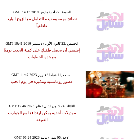
GMT 14:13 2019 الجمعة ,22 آذار/ مارس
نصائح مهمة ومفيدة للتعامل مع الزوج البارد
عاطفياً
GMT 18:41 2016 الخميس ,22 كانون الأول / ديسمبر
إضمني أن يحصل طفلكِ على كمية الحديد يوميًا
مع هذه الخطوات
GMT 11:47 2023 السبت ,11 شباط / فبراير
عطور رومانسية وممّيزة في يوم الحب
GMT 17:46 2023 الثلاثاء ,24 كانون الثاني / يناير
موديلات أحذية يمكن ارتداءها مع الجوارب
الضيقة
GMT 05:24 2020 الأحد ,05 تموز / يوليو