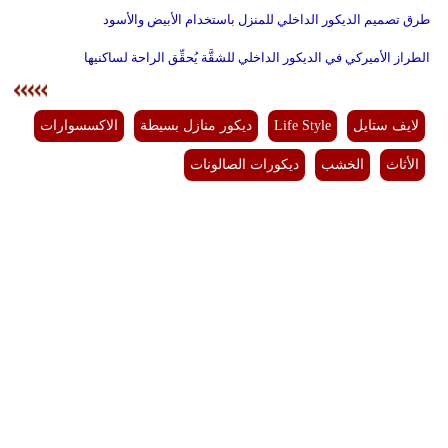
طرق تصميم الديكور الداخلي للمنزل باستخدام الأبيض والأسود
الطراز الأميركي في الديكور الداخلي للشقَّة يُحقِّق الراحة لساكنيها
لايف ستايل
Life Style
ديكور منازل بسيطة
الاكسسوارات
الأثاث
الخشب
ديكورات الصالونات