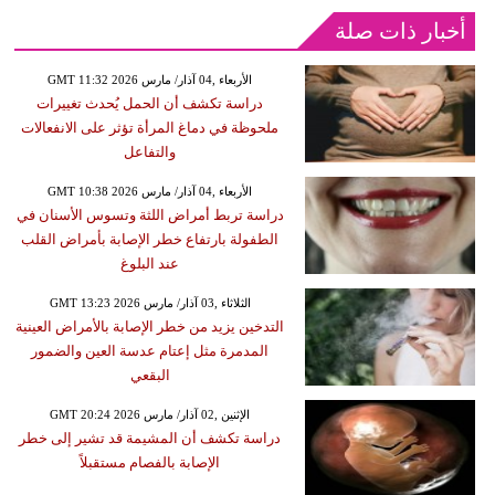
أخبار ذات صلة
GMT 11:32 2026 الأربعاء ,04 آذار/ مارس
دراسة تكشف أن الحمل يُحدث تغييرات
ملحوظة في دماغ المرأة تؤثر على الانفعالات
والتفاعل
GMT 10:38 2026 الأربعاء ,04 آذار/ مارس
دراسة تربط أمراض اللثة وتسوس الأسنان في
الطفولة بارتفاع خطر الإصابة بأمراض القلب
عند البلوغ
GMT 13:23 2026 الثلاثاء ,03 آذار/ مارس
التدخين يزيد من خطر الإصابة بالأمراض العينية
المدمرة مثل إعتام عدسة العين والضمور
البقعي
GMT 20:24 2026 الإثنين ,02 آذار/ مارس
دراسة تكشف أن المشيمة قد تشير إلى خطر
الإصابة بالفصام مستقبلاً