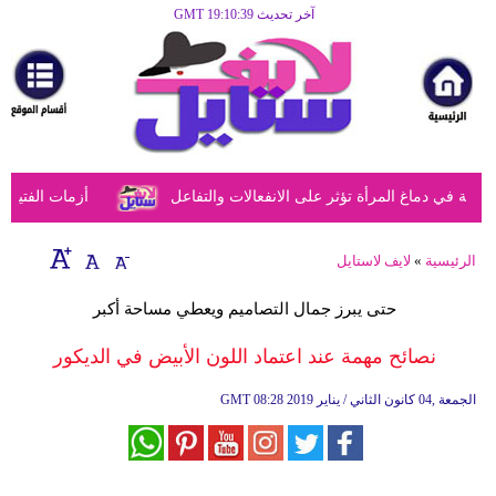
آخر تحديث GMT 19:10:39
الرئيسية
مرأة
أزياء
أزياء
في دماغ المرأة تؤثر على الانفعالات والتفاعل
أزمات الفتيات ف
إسلامية
فن
الرئيسية
»
لايف لاستايل
ديكور
حتى يبرز جمال التصاميم ويعطي مساحة أكبر
صحة
نصائح مهمة عند اعتماد اللون الأبيض في الديكور
سياحة
08:28 2019 الجمعة ,04 كانون الثاني / يناير
GMT
وسفر
أبراج