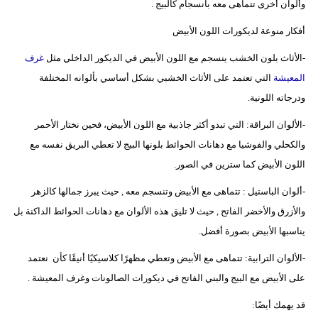
وألوان أخرى تتماهى معه بانسجام كالبيج .
أفكار منوعة لديكورات اللون الأبيض
-الأثاث بلون الخشب ينسجم مع اللون الأبيض في الديكور الداخلي مثل
غرف
المعيشة
التي تعتمد على الأثاث الخشبي بشكل أساسي بألوانه المختلفة
ودرجاته اللونية.
-الألوان البراقة: التي تبدو أكثر جاذبية مع اللون الأبيض، فحين نختار الأحمر
والكحلي والفوشيا مع دهانات الحوائط بلونها البيج لا تعطي البريق نفسه مع
اللون الأبيض كما سترين في الصور.
-ألوان الباستيل : تتماهى مع الأبيض وتنسجم معه , حيث يبرز جمالها كالزهر
والأزرق والأخضر الفاتح , حيث لا تليق هذه الألوان مع دهانات الحوائط الداكنة بل
يناسبها الأبيض بصورة أفضل.
-الألوان الترابية: تتماهى مع الأبيض وتعطي مظهرًا كلاسيكيًا أنيقًا كأن نعتمد
على الأبيض مع البيج والبني الفاتح في ديكورات الصالونات وغرف المعيشة .
قد يهمك أيضًا: