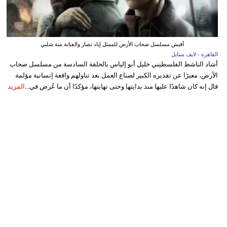
أفيش مسلسل صحاب الأرض للممثل إياد نصار والفنانة منة شلبي
القاهرة - لايف ستايل
أشاد الناشط الفلسطيني خليل أبو إلياس بالحلقة السادسة من مسلسل صحاب
الأرض، معبرًا عن تقديره الكبير لصناع العمل بعد تناولهم واقعة إنسانية مؤلمة
قال إنه كان شاهدًا عليها منذ بدايتها وحتى نهايتها، مؤكدًا أن ما عُرض في...
المزيد