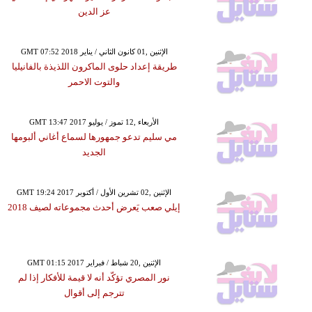
عز الدين
GMT 07:52 2018 الإثنين ,01 كانون الثاني / يناير
طريقة إعداد حلوى الماكرون اللذيذة بالفانيليا
والتوت الاحمر
GMT 13:47 2017 الأربعاء ,12 تموز / يوليو
مي سليم تدعو جمهورها لسماع أغاني ألبومها
الجديد
GMT 19:24 2017 الإثنين ,02 تشرين الأول / أكتوبر
إيلي صعب يَعرض أحدث مجموعاته لصيف 2018
GMT 01:15 2017 الإثنين ,20 شباط / فبراير
نور المصري تؤكّد أنه لا قيمة للأفكار إذا لم
تترجم إلى أقوال