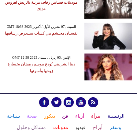
موديلات فساتين زفاف مزينة بالريش لعروس
2024
GMT 18:38 2023 السبت ,07 تشرين الأول / أكتوبر
بفستان محتشم مي كساب تستعرض رشاقتها
GMT 12:58 2023 الإثنين ,03 إبريل / نيسان
دينا الشربيني تُودع موسم رمضان بخسارة
زوجها وأسرتها
الرئيسية
مرأة
أزياء
فن
ديكور
صحة
سياحة
وسفر
أبراج
فيديو
مدوَنات
مشاكل وحلول