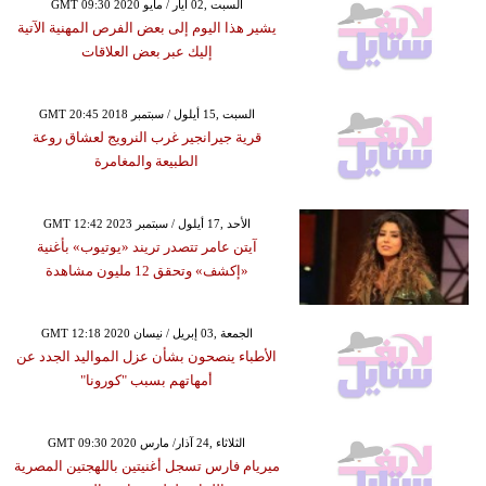
GMT 09:30 2020 السبت ,02 أيار / مايو
يشير هذا اليوم إلى بعض الفرص المهنية الآتية
إليك عبر بعض العلاقات
GMT 20:45 2018 السبت ,15 أيلول / سبتمبر
قرية جيرانجير غرب النرويج لعشاق روعة
الطبيعة والمغامرة
GMT 12:42 2023 الأحد ,17 أيلول / سبتمبر
آيتن عامر تتصدر تريند «يوتيوب» بأغنية
«إكشف» وتحقق 12 مليون مشاهدة
GMT 12:18 2020 الجمعة ,03 إبريل / نيسان
الأطباء ينصحون بشأن عزل المواليد الجدد عن
أمهاتهم بسبب "كورونا"
GMT 09:30 2020 الثلاثاء ,24 آذار/ مارس
ميريام فارس تسجل أغنيتين باللهجتين المصرية