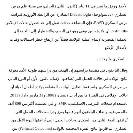
الأجنة. ووفق ما نُشر في 11 يناير (كانون الثاني) الحالي، في مجلة علم مرض
السكري «ديابيتولوجيا» Diabetologia الصادرة عن الرابطة الأوروبية لدراسة
مرض السكري EASD، فإن المضاعفات تلك تصل إلى حد حصول حالات الإملاص
Stillbirths، أي ولادة جنين توفي وهو في الرحم، والاضطرار إلى اللجوء إلى
العملية القيصرية لإتمام عملية الولادة، فضلاً عن ارتفاع خطر احتمالات وفيات
الأطفال الرُّضّع.
- السكري والولادات
وقال الباحثون في مقدمة دراستهم إن الهدف من دراستهم طويلة الأمد معرفة
نتائج الولادة في حالات الحمل التي يُصاحبها الإصابة بالنوع الأول أو النوع الثاني
من مرض السكري. ولقد قمنا بتحليل البيانات المتعلقة بولادة أطفال أحياء أو
حالات الإملاص في الفترة ما بين أبريل (نيسان) 1998 و31 مارس (آذار) 2013
باستخدام سجلات المرضى الاسكتلندية SMR، والتي تضمنت أكثر من 800 ألف
حالة مرضية. وأضاف الباحثون أنهم قاموا بفرز ودراسة حالات الحمل التي
يُرافقها النوع الثاني من السكري وحالات الحمل التي يُرافقها النوع الأول من
السكري، ثم قارنوا نتائج الفترة المحيطة بالولادة (Perinatal Outcomes) بين