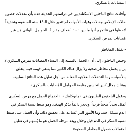
المصابات بالسكري.
وأفادت نتائج الباحثين الاسكتلنديين في دراستهم الحديثة هذه بأن معدلات حصول
حالات الإملاص وحالات وفيات الأمهات لم تتغير خلال الـ15 سنة الماضية، وتحديداً
لاحظوا في نتائجهم أنها ما بين 3 - 5 أضعاف مقارنةً بالحوامل اللواتي هن غير
مُصابات بمرض السكري.
- تقليل المخاطر
وخلص الباحثون إلى أن «الحمل بالنسبة إلى النساء المصابات بمرض السكري لا
يزال يحمل مخاطر صحية ولا يزال هناك الكثير مما ينبغي فهمه فيما يتعلق
بالأسباب، وما التدخلات العلاجية الفعالة من أجل تقليل هذه النتائج السلبية،
وهناك مجال كبير لتحسين متابعة الحوامل المُصابات بالسكري».
ويقول الباحثون الطبيون في «مايوكلينك»: «اجتماع الحمل مع مرض السكري
يُمثل تحدياً صحياً فريداً، ويجدر دائماً تذكر الهدف، وهو ضبط نسبة السكر في
الدم بشكل جيد، وما الأمور التي تُساعد على تحقيق ذلك، وأن العمل على ضبط
نسبة السكر في الدم قبل وخلال وبعد مرحلة الحمل هو ما يُسهم في تقليل
احتمالات حصول المخاطر الصحية».