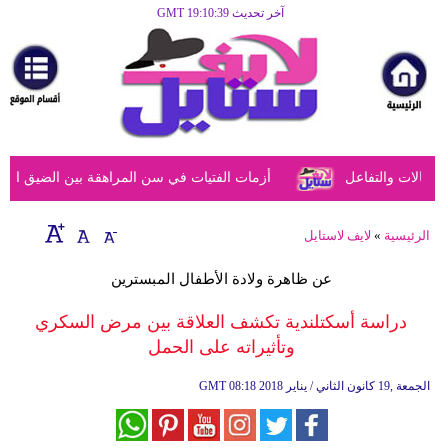
آخر تحديث GMT 19:10:39
الرئيسية
مرأة
أزياء
أزياء
الات والتفاعل
أزمات الفتيات في سن المراهقة بين الضيق النفسي
إسلامية
فن
الرئيسية
»
لايف لاستايل
ديكور
عن ظاهرة ولادة الأطفال المبسترين
صحة
دراسة أسكتلندية تكشف العلاقة بين مرض السكري
وتأثيراته على الحمل
سياحة
وسفر
08:18 2018 الجمعة ,19 كانون الثاني / يناير
GMT
أبراج