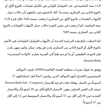
الـ15 سنة الماضية في عدد الحوامل اللواتي هن بالأصل مُصابات بالنوع الأول أو
بالنوع الثاني من السكري. وتحديداً، أفاد الباحثون في نتائجهم بأن حالات حمل
الأمهات المُصابات بالنوع الأول من السكري ارتفعت بنسبة 44% خلال فترة الـ15
سنة الماضية، كما ارتفعت في نفس الفترة حالات حمل الأمهات المُصابات بالنوع
الثاني من السكري بنسبة 90%.
كما لاحظت نتائج هذه الدراسة الحديثة أن الأمهات الحوامل المُصابات في الأصل
بالنوع الأول أو النوع الثاني من السكري يلدن في وقت مبكر، وكثير منهن يلدن
قبل الموعد الطبيعي، أو ما يُترجم طبياً إلى العربية بعبارة «الولادة المبتسرة»
Preterm Birth.
ووفق ما تقوله نشرات منظمة الصحة العالمية (WHO)، يُعرف المواليد
المبتسرون (الخدج) بأنهم المواليد الذين يولدون أحياءً قبل استكمالهم 37
أسبوعاً من الحمل. وهناك فئات فرعية للابتسار Preterm Birth Sub - Categories
تستند إلى العمر الحملي، وهي: الابتسار البالغ (أقل من 28 أسبوعاً)، والابتسار
الشديد (من 28 إلى أقل من 32 أسبوعاً)، والابتسار المتوسط (من 32 إلى أقل
من 37 أسبوعاً.