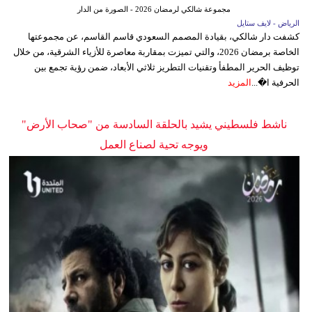
مجموعة شالكي لرمضان 2026 - الصورة من الدار
الرياض - لايف ستايل
كشفت دار شالكي، بقيادة المصمم السعودي قاسم القاسم، عن مجموعتها
الخاصة برمضان 2026، والتي تميزت بمقاربة معاصرة للأزياء الشرقية، من خلال
توظيف الحرير المطفأ وتقنيات التطريز ثلاثي الأبعاد، ضمن رؤية تجمع بين
الحرفية ا�...
المزيد
ناشط فلسطيني يشيد بالحلقة السادسة من "صحاب الأرض"
ويوجه تحية لصناع العمل