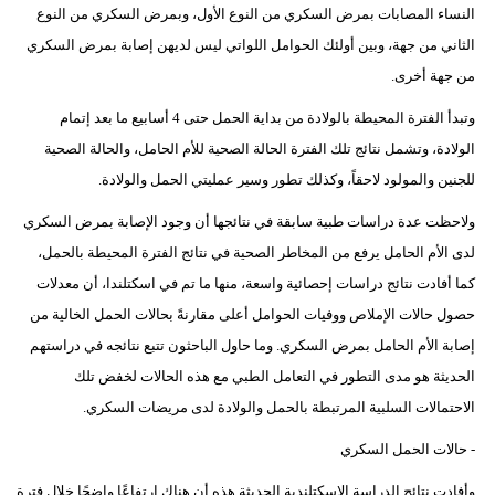
النساء المصابات بمرض السكري من النوع الأول، وبمرض السكري من النوع
الثاني من جهة، وبين أولئك الحوامل اللواتي ليس لديهن إصابة بمرض السكري
من جهة أخرى.
وتبدأ الفترة المحيطة بالولادة من بداية الحمل حتى 4 أسابيع ما بعد إتمام
الولادة، وتشمل نتائج تلك الفترة الحالة الصحية للأم الحامل، والحالة الصحية
للجنين والمولود لاحقاً، وكذلك تطور وسير عمليتي الحمل والولادة.
ولاحظت عدة دراسات طبية سابقة في نتائجها أن وجود الإصابة بمرض السكري
لدى الأم الحامل يرفع من المخاطر الصحية في نتائج الفترة المحيطة بالحمل،
كما أفادت نتائج دراسات إحصائية واسعة، منها ما تم في اسكتلندا، أن معدلات
حصول حالات الإملاص ووفيات الحوامل أعلى مقارنةً بحالات الحمل الخالية من
إصابة الأم الحامل بمرض السكري. وما حاول الباحثون تتبع نتائجه في دراستهم
الحديثة هو مدى التطور في التعامل الطبي مع هذه الحالات لخفض تلك
الاحتمالات السلبية المرتبطة بالحمل والولادة لدى مريضات السكري.
- حالات الحمل السكري
وأفادت نتائج الدراسة الاسكتلندية الحديثة هذه أن هناك ارتفاعًا واضحًا خلال فترة