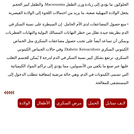
الجلوكوز، ما يؤدي إلى زيادة وزن الطفل Macrosomia. والطفل كبير الحجم
يجعل الولادة المهبلية صعبة، ما يزيد من احتمالات اللجوء إلى الولادة القيصرية.
• منع حصول المضاعفات لدى الأم الحامل: إن السيطرة على نسبة السكر في
الدم بطريقة جيدة تقلل من خطر التهابات المسالك البولية والتهابات الفطريات.
ويمكن أن تساعد أيضاً على تجنب حصول مضاعفات السكري مثل الحماض
الكيتوني السكري Diabetic Ketoacidosis. وفي حالات الحماض الكيتوني
السكري، ترتفع بشكل كبير نسبة السكر في الدم لدرجة لا يُمكن للجسم التغلب
عليها عبر صنع ما يكفي من الأنسولين، مما يؤدي إلى تراكم المواد الكيميائية
التي تسمى الكيتونات في الدم، وهي حالة مرضية إسعافية تتطلب الدخول إلى
المستشفى للمعالجة.
لايف ستايل
الحمل
مرض السكري
الأطفال
الولادة