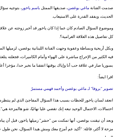
صدمت الفنانة
ماغي بوغصن
، صديقها الممثل
باسم ياخور
، بتوجيه سؤال 
الحديث، ويفقد القدرة على الاستيعاب.
وموضوع السؤال الصادم كان عما إذا كان ياخور قد أخبر زوجته عن علا
كل تفاصيل هذه العلاقة الغرامية؟.
وبكل أريحية وبساطة وعفوية وجهت الفنانة اللبنانية بوغصن، لزميلها السور
فيه الكثير من الإحراج مباشرة على الهواء وأمام الكاميرات، فجعلته يتل
بسوريا صار في علاقة حب أنا وإياك بوقتها اتفقنا ما نخبر حدا، مؤخرا
اقرا ايضاً:
تصوير "بروفا" لـ ماغي بوغصن وأحمد فهمي مستمرّ
انعقد لسان ياخور للحظات بسبب هذا السؤال المفاجئ الذي لم ينتظره، و
احتمالات، الاحتمال الوحيد تبعه إنك تقضي عليا نهائيًا، شو هالمزحة هي".
وبعد أن تيقنت بوغصن، أنها تمكنت من "حشر" زميلها ياخور، قبل أن يباد
مزحة لا أكثر، قائلة: "أكيد عم أمزح معك ومش هيدا السؤال، نحن طول عم