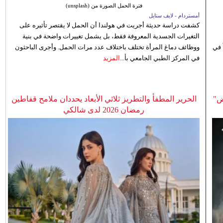
فترة الحمل الصورة من (unsplash)
أمستردام - لايف ستايل
كشفت دراسة حديثة أجريت في هولندا أن الحمل لا يقتصر تأثيره على
التغيرات الجسدية المعروفة فقط، بل يشمل تغييرات واضحة في بنية
 في
ووظائف دماغ المرأة تختلف باختلاف عدد مرات الحمل. وأجرى الباحثون
في المركز الطبي الجامعي بأ...
المزيد
ض"
الحرير المطفأ والتطريز ثلاثي الأبعاد يحددان ملامح قفاطين
رمضان 2026 لدى شالكي