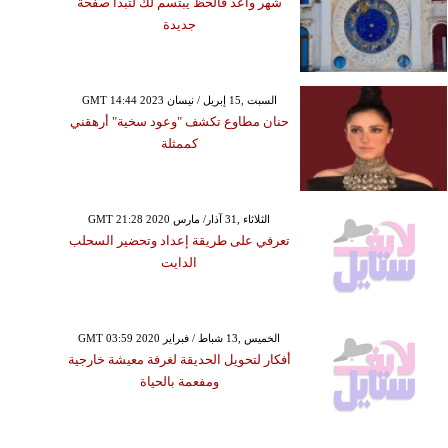
شهر واعد فالحظ يبتسم لك لتبدأ صفحة
جديدة
GMT 14:44 2023 السبت ,15 إبريل / نيسان
حنان مطاوع تكشف "وعود سخية" أرهقني
كممثلة
GMT 21:28 2020 الثلاثاء ,31 آذار/ مارس
تعرفي على طريقة إعداد وتحضير السحلب
الدايت
GMT 03:59 2020 الخميس ,13 شباط / فبراير
أفكار لتحويل الحديقة لغرفة معيشة خارجية
ومفعمة بالحياة