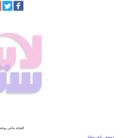
الفنانة ماغي بوغص
دمشق - لايف ستايل