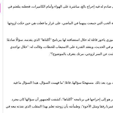
صادم له فيه إحراج بالغ، مباشرة على الهواء وأمام الكاميرات، فجعلته يتلعثم في
قة الحب التي جمعت بينهما في الماضي، على غرار ما فعلت هي حين حكت لزوجها
ي ياخور قائلة له خلال استضافته لها ببرنامج "أكلناها" الذي يقدمه، سؤالًا صادمًا
عثم في الحديث، ويفقد القدرة على الاستيعاب للحظات، وقالت له: "خلال تواجدي
 أعلنت عن السر لزوجي، مرتك بتعرف بالموضوع؟".
رد بعد ذلك مستهجنًا سؤالها، قائلا:"ما فهمت السؤال، هيدا السؤال ما فيه
ر هو إلى إحراجها في برنامجه "أكلناها"، كشفت للجمهور أن سؤالها كان مجرد
رنا رفقا ومثل الأخوة"، وطمأنته بأن زوجته تعلم بهذا المقلب الذي نفذته معه في