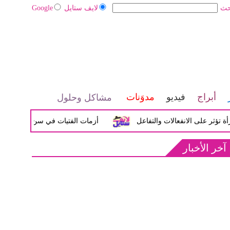
حث
لايف ستايل
Google
أبراج
فيديو
مدوَنات
مشاكل وحلول
لى الانفعالات والتفاعل
أزمات الفتيات في سن المراهقة بين الض
آخر الأخبار