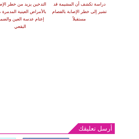
 سبب صعوبة
دراسة تكشف أن المشيمة قد
التدخين يزيد من خطر الإص
ات والوجبات
تشير إلى خطر الإصابة بالفصام
بالأمراض العينية المدمرة 
عد الشبع
مستقبلاً
إعتام عدسة العين والضمو
البقعي
أرسل تعليقك