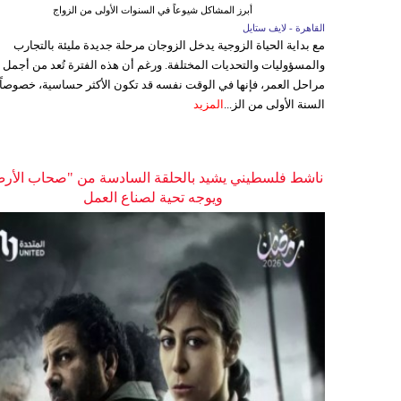
أبرز المشاكل شيوعاً في السنوات الأولى من الزواج
القاهرة - لايف ستايل
مع بداية الحياة الزوجية يدخل الزوجان مرحلة جديدة مليئة بالتجارب
والمسؤوليات والتحديات المختلفة. ورغم أن هذه الفترة تُعد من أجمل
مراحل العمر، فإنها في الوقت نفسه قد تكون الأكثر حساسية، خصوصاً
السنة الأولى من الز...
المزيد
ناشط فلسطيني يشيد بالحلقة السادسة من "صحاب الأر
ويوجه تحية لصناع العمل