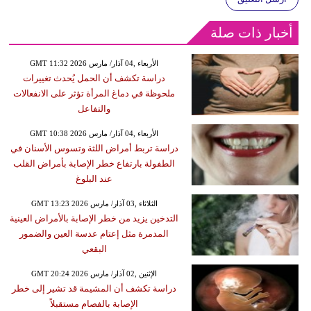
أخبار ذات صلة
GMT 11:32 2026 الأربعاء ,04 آذار/ مارس
دراسة تكشف أن الحمل يُحدث تغييرات
ملحوظة في دماغ المرأة تؤثر على الانفعالات
والتفاعل
GMT 10:38 2026 الأربعاء ,04 آذار/ مارس
دراسة تربط أمراض اللثة وتسوس الأسنان في
الطفولة بارتفاع خطر الإصابة بأمراض القلب
عند البلوغ
GMT 13:23 2026 الثلاثاء ,03 آذار/ مارس
التدخين يزيد من خطر الإصابة بالأمراض العينية
المدمرة مثل إعتام عدسة العين والضمور
البقعي
GMT 20:24 2026 الإثنين ,02 آذار/ مارس
دراسة تكشف أن المشيمة قد تشير إلى خطر
الإصابة بالفصام مستقبلاً