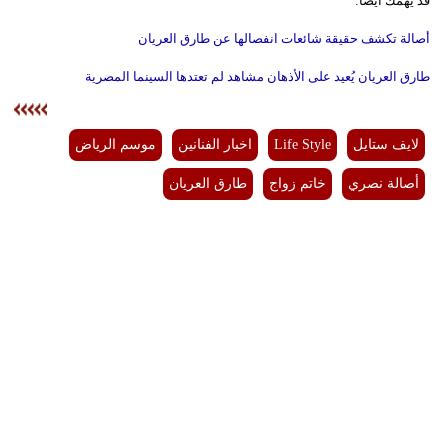
قد يهمك ايضاً:
أصالة تكشف حقيقة شائعات انفصالها عن طارق العريان
طارق العريان يُعيد على الأذهان مشاهد لم تعتدها السينما المصرية
لايف ستايل
Life Style
اخبار الفنانين
موسم الرياض
أصالة نصري
خاتم زواج
طارق العريان