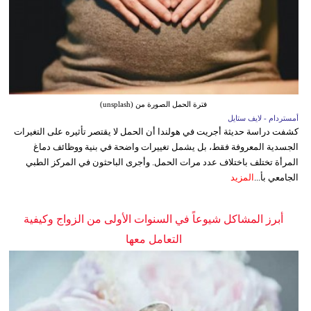
فترة الحمل الصورة من (unsplash)
أمستردام - لايف ستايل
كشفت دراسة حديثة أجريت في هولندا أن الحمل لا يقتصر تأثيره على التغيرات
الجسدية المعروفة فقط، بل يشمل تغييرات واضحة في بنية ووظائف دماغ
المرأة تختلف باختلاف عدد مرات الحمل. وأجرى الباحثون في المركز الطبي
الجامعي بأ...
المزيد
أبرز المشاكل شيوعاً في السنوات الأولى من الزواج وكيفية
التعامل معها