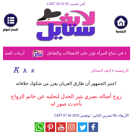
آخر تحديث GMT 19:10:39
الرئيسية
مرأة
أزياء
أزياء
في دماغ المرأة تؤثر على الانفعالات والتفاعل
أزمات الفتيات في
إسلامية
فن
الرئيسية
»
لايف لاستايل
ديكور
اعتبر الجمهور أن طارق العريان يعزز من شكوك خلافاته
صحة
زوج أصالة نصري يثير الجدل لتخليه عن خاتم الزواج
بأحدث صور له
سياحة
وسفر
07:44 2019 الأربعاء ,06 تشرين الثاني / نوفمبر
GMT
أبراج