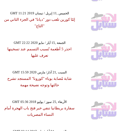
GMT 11:21 2019 الخميس ,11 إبريل / نيسان
إمّا كورين تلعب دور "ديانا" في الجزء الثاني من
"التاج"
GMT 22:22 2020 الجمعة ,15 أيار / مايو
احذر 5 أطعمة تُسبب التسمم عند تسخينها
تعرف عليها
GMT 15:59 2020 السبت ,21 آذار/ مارس
شابة مُصابة بوباء "كورونا" المستجد تشرح
حالتها وتوجه نصيحة مهمة
GMT 05:36 2018 الأربعاء ,25 تموز / يوليو
سفارة بريطانيا تنفي خبر فتح باب الهجرة أمام
النساء المصريات