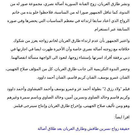
ونشر طارق العريان، زوج الفنانة السورية أصالة نصري، مجموعة صور له من
الندوة، كما تناقل الجمهور صورا له من المناسبة، فلاحظوا خلو يده من خاتم
الزواج الذي اعتاد سابقا ارتدائه في معظم المناسبات التي يحضرها وفي صوره
السابقة عبر انستغرام.
واعتبر الجمهور بأن عدم ارتداء طارق العريان لخاتم زواجه يعزز من شكوك
خلافاته مع زوجته أصالة نصري خاصة وأن الأخيرة ظهرت ايضا في اجازتها في
دبي برفقة أفراد اسرتها بإستثناء زوجها، لتعود الى الواجهة مسألة انفصالهما.
وحضر الندوة التكريمية الى جانب طارق العريان، كل من المؤلف صلاح الجهينى،
الفنان عمرو يوسف، الفنان كريم قاسم، الفنان أحمد داوود.
فيلم "ولاد رزق 2" بطولة أحمد عز وعمرو يوسف وأحمد الفيشاوى وأحمد داوود
وكريم قاسم وخالد الصاوى ونسرين أمين، وخالد الصاوي وباسم سمرة وغيرهم
وهو ومن تأليف صلاح الجهينى، وإخراج طارق العريان وإنتاج سينرجى فيلمز.
اقرا ايضاً:
حقيقة زواج نسرين طافش وطارق العريان بعد طلاق أصالة