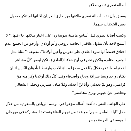
أصالة نصري تنفي طلاقها
وسبق وأن نفت أصالة نصري طلاقها من طارق العريان الا انها لم تنكر حصول
بعض الخلافات بينهما.
وكتبت أصالة نصري قبل أسابيع ماضية تدوينة ردا على اخبار طلاقها جاء فيها :" لا
أسمح لأحد بأنّ يتناول علاقتي الخاصة بزوجي وأبو أولادي، وأرجو من الجميع عدم
اختلاق قصصاً لها سوء الصّدى على نفوس وأعين أولادنا"، مضيفة :" مثلنا مثل
الجميع نختلف، ولكنّ ونحن في أوج خلافنا (العادي) ، نكنّ لبعض كلّ مشاعر
الاحترام والفخر، فكلّ منّا فعل سحرًا بحياة الآخر، وارتبطنا بأذهان النّاس اثنان
بكيان واحد وبيننا شراكة ونجاح وأصدقاء وقبل كلّ ذلك أولادنا وكرامته منّ
كرامتي، وهو لمّ يخذلني وأنا لنّ أخذله، وقدّ صان عشرتي وتحمّل انشغالي،
وتغاضى عنّ عيوبي ويرى محاسني".
على الجانب الفني ، تألقت أصالة مؤخرا في موسم الرياض بالسعودية من خلال
حفل "ليلة الملحن سهم" مع عدد من نجوم الغناء وتستعد للمشاركة في مهرجان
الموسيقى العربية بمصر.