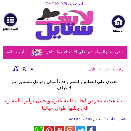
آخر تحديث GMT 19:10:39
الرئيسية
مرأة
أزياء
أزياء
في دماغ المرأة تؤثر على الانفعالات والتفاعل
أزمات الفتيات في
إسلامية
فن
الرئيسية
»
لايف لاستايل
ديكور
تحتوي على العظام والشعر وعدة أسنان وهياكل تشبه براعم
الأطراف
صحة
فتاة هندية تتعرض لحالة طبية نادرة وتحمل توأمها المشوه
سياحة
في بطنها طوال حياتها
وسفر
07:37 2019 الأحد ,18 آب / أغسطس
GMT
أبراج