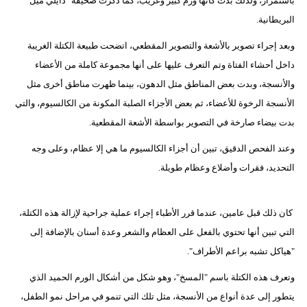
باستمرار، ولذلك بدت كأنها ورم كبير وغريب، كما ذكرت صحيفة "دايلي ميل"
البريطانية.
وبعد إجراء تصوير بالأشعة والتصوير المقطعي، اتضحت طبيعة الكتلة الغريبة
داخل أحشاء الفتاة وتم التعرف عليها على أنها مجموعة كاملة من الأعضاء
والأنسجة، وبدت بعض المناطق مثل الدهون، بينما ظهرت مناطق أخرى مثل
الأنسجة الرخوة للأعضاء، ثم بعض الأجزاء الصلبة المكونة من الكالسيوم، والتي
بدت بيضاء صارخة في التصوير بواسطة الأشعة المقطعية.
وعند الفحص الدقيق، تبين أن أجزاء الكالسيوم ما هي إلا عظام، وعلى وجه
التحديد، فقرات وأضلاع وعظام طويلة.
كان ذلك قبل عامين، عندما قرر الأطباء إجراء عملية جراحية لإزالة هذه الكتلة،
التي تبين أنها تحتوي بالفعل على العظام والشعر وعدة أسنان بالإضافة إلى
"هياكل تشبه براعم الأطراف".
وتعرف هذه الكتلة باسم "المسخ"، وهو شكل من أشكال الورم الحميد الذي
يتطور إلى عدة أنواع من الأنسجة، مثل تلك التي تنمو في مراحل نمو الطفل،