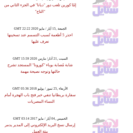
إمّا كورين تلعب دور "ديانا" في الجزء الثاني من
"التاج"
GMT 22:22 2020 الجمعة ,15 أيار / مايو
احذر 5 أطعمة تُسبب التسمم عند تسخينها
تعرف عليها
GMT 15:59 2020 السبت ,21 آذار/ مارس
شابة مُصابة بوباء "كورونا" المستجد تشرح
حالتها وتوجه نصيحة مهمة
GMT 05:36 2018 الأربعاء ,25 تموز / يوليو
سفارة بريطانيا تنفي خبر فتح باب الهجرة أمام
النساء المصريات
GMT 03:14 2017 الخميس ,04 أيار / مايو
إرسال نسخ البريد الإلكتروني إلى المدير يدمر
بيئة العمل