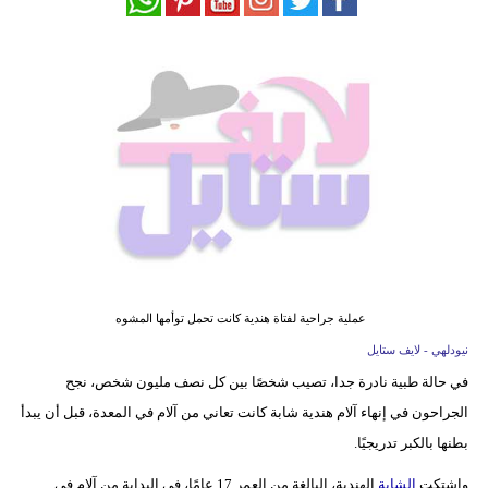
فيديو
مدوَنات
مشاكل
وحلول
عملية جراحية لفتاة هندية كانت تحمل توأمها المشوه
نيودلهي - لايف ستايل
في حالة طبية نادرة جدا، تصيب شخصًا بين كل نصف مليون شخص، نجح
الجراحون في إنهاء آلام هندية شابة كانت تعاني من آلام في المعدة، قبل أن يبدأ
بطنها بالكبر تدريجيًا.
واشتكت
الشابة
الهندية، البالغة من العمر 17 عامًا، في البداية من آلام في