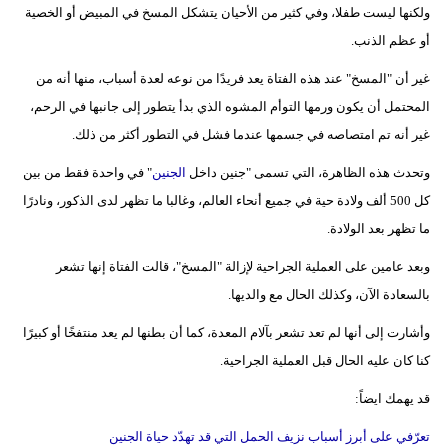
ولكنها ليست طفلا، وفي كثير من الأحيان يتشكل المسخ في المبيض أو الخصية
أو عظم الذنب.
غير أن "المسخ" عند هذه الفتاة يعد فريدًا من نوعه لعدة أسباب، منها أنه من
المحتمل أن يكون ورمها التوأم المشوه الذي بدأ يتطور إلى جانبها في الرحم،
غير أنه تم امتصاصه في جسمها عندما فشل في التطور أكثر من ذلك.
وتحدث هذه الظاهرة، التي تسمى "جنين داخل
الجنين
" في واحدة فقط من بين
كل 500 ألف ولادة حية في جميع أنحاء العالم، وغالبا ما تظهر لدى الذكور، ونادرًا
ما تظهر بعد الولادة.
وبعد عامين على العملية الجراحية لإزالة "المسخ"، قالت الفتاة إنها تشعر
بالسعادة الآن، وكذلك الحال مع والديها.
وأشارت إلى أنها لم تعد تشعر بآلام المعدة، كما أن بطنها لم يعد منتفخًا أو كبيرًا
كنا كان عليه الحال قبل العملية الجراحية.
قد يهمك ايضاً:
تعرّفي على أبرز أسباب نزيف الحمل التي قد تهدّد حياة الجنين