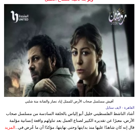
أفيش مسلسل صحاب الأرض للممثل إياد نصار والفنانة منة شلبي
القاهرة - لايف ستايل
أشاد الناشط الفلسطيني خليل أبو إلياس بالحلقة السادسة من مسلسل صحاب
الأرض، معبرًا عن تقديره الكبير لصناع العمل بعد تناولهم واقعة إنسانية مؤلمة
قال إنه كان شاهدًا عليها منذ بدايتها وحتى نهايتها، مؤكدًا أن ما عُرض في...
المزيد