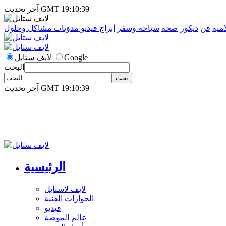
آخر تحديث GMT 19:10:39
امية
فن
ديكور
صحة
سياحة وسفر
أبراج
فيديو
مدوَنات
مشاكل وحلول
Google
لايف ستايل
البحث
آخر تحديث GMT 19:10:39
الرئيسية
لايف لاستايل
الحوارات الفنية
فيديو
عالم الموضة