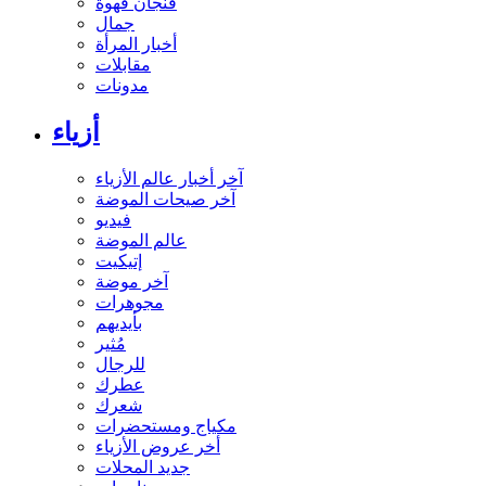
فنجان قهوة
جمال
أخبار المرأة
مقابلات
مدونات
أزياء
آخر أخبار عالم الأزياء
آخر صيحات الموضة
فيديو
عالم الموضة
إتيكيت
آخر موضة
مجوهرات
بأيديهم
مُثير
للرجال
عطرك
شعرك
مكياج ومستحضرات
أخر عروض الأزياء
جديد المحلات