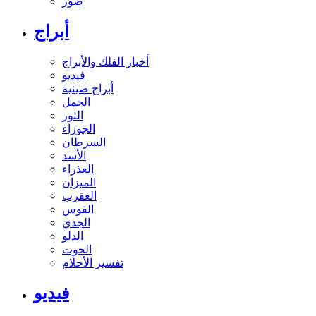
صور
أبراج
أخبار الفلك والأبراج
فيديو
أبراج صينية
الحمل
الثور
الجوزاء
السرطان
الأسد
العذراء
الميزان
العقرب
القوس
الجدي
الدلو
الحوت
تفسير الأحلام
فيديو