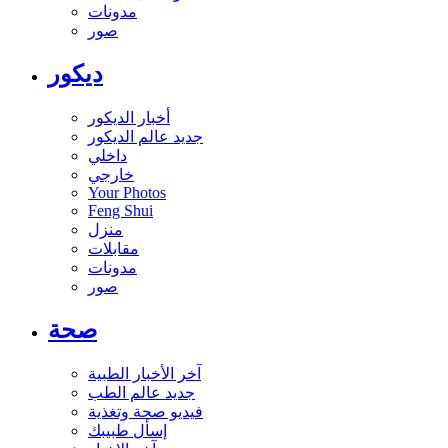
مدونات
صور
ديكور
أخبار الديكور
جديد عالم الديكور
داخلي
خارجي
Your Photos
Feng Shui
منزل
مقابلات
مدونات
صور
صحة
آخر الأخبار الطبية
جديد عالم الطب
فيديو صحة وتغذية
إسأل طبيبك