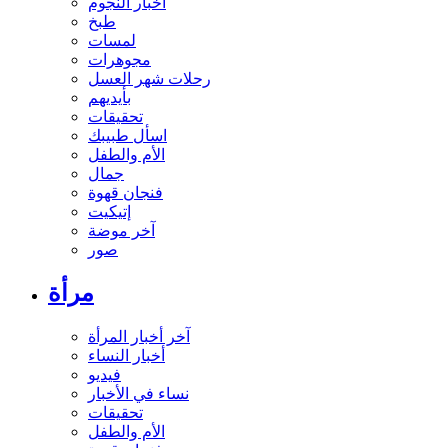
أخبار النجوم
طبخ
لمسات
مجوهرات
رحلات شهر العسل
بأيديهم
تحقيقات
اسأل طبيبك
الأم والطفل
جمال
فنجان قهوة
إتيكيت
آخر موضة
صور
مرأة
آخر أخبار المرأة
أخبار النساء
فيديو
نساء في الأخبار
تحقيقات
الأم والطفل