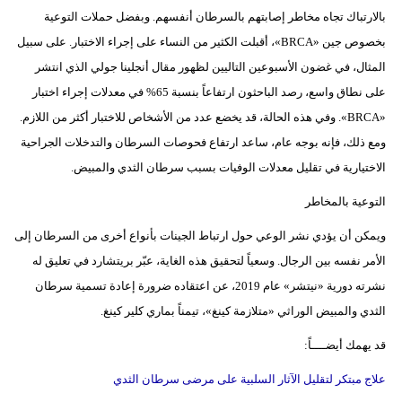
بالارتباك تجاه مخاطر إصابتهم بالسرطان أنفسهم. وبفضل حملات التوعية
بخصوص جين «BRCA»، أقبلت الكثير من النساء على إجراء الاختبار. على سبيل
المثال، في غضون الأسبوعين التاليين لظهور مقال أنجلينا جولي الذي انتشر
على نطاق واسع، رصد الباحثون ارتفاعاً بنسبة 65% في معدلات إجراء اختبار
«BRCA». وفي هذه الحالة، قد يخضع عدد من الأشخاص للاختبار أكثر من اللازم.
ومع ذلك، فإنه بوجه عام، ساعد ارتفاع فحوصات السرطان والتدخلات الجراحية
الاختيارية في تقليل معدلات الوفيات بسبب سرطان الثدي والمبيض.
التوعية بالمخاطر
ويمكن أن يؤدي نشر الوعي حول ارتباط الجينات بأنواع أخرى من السرطان إلى
الأمر نفسه بين الرجال. وسعياً لتحقيق هذه الغاية، عبّر بريتشارد في تعليق له
نشرته دورية «نيتشر» عام 2019، عن اعتقاده ضرورة إعادة تسمية سرطان
الثدي والمبيض الوراثي «متلازمة كينغ»، تيمناً بماري كلير كينغ.
قد يهمك أيضــــاً:
علاج مبتكر لتقليل الآثار السلبية على مرضى سرطان الثدي