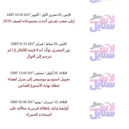
GMT 19:24 2017 الإثنين ,02 تشرين الأول / أكتوبر
إيلي صعب يَعرض أحدث مجموعاته لصيف 2018
GMT 01:15 2017 الإثنين ,20 شباط / فبراير
نور المصري تؤكّد أنه لا قيمة للأفكار إذا لم
تترجم إلى أقوال
GMT 13:44 2017 الثلاثاء ,26 أيلول / سبتمبر
تحويل استوديو موسيقي إلى منزل لقضاء
عطلة نهاية الأسبوع للفنانين
GMT 02:48 2017 الثلاثاء ,13 حزيران / يونيو
أوليفيا وايلد بإطلالة قرمزية متلألئة على
السجادة الحمراء