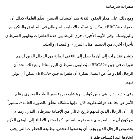
طفرات سرطانية
ومع ذلك، على مدار العقود الثلاثة منذ اكتشاف الجينين، تعلّم العلماء كذلك أن
طفرات «BRCA» يمكن أن تسبّب الإصابة بالسرطان في المبايض والبنكرياس
والبروستاتا. وفي الآونة الأخيرة، جرى الربط بين هذه الطفرات وظهور السرطان
بأجزاء أخرى من الجسم، مثل: المريء، والمعدة، والجلد.
وتشير تقديرات إلى أن ما يصل إلى 60 في المائة من الرجال الذين لديهم
تغيرات في جين «BRCA2»، يُصابون بسرطان البروستاتا. ومع ذلك، نجد أن
الرجال أقل وعياً عن النساء بفكرة أن طفرات جين «BRCA» يمكن أن تؤثر
فيهم.
وفي حديث دار بيني وبين كولين بريتشارد، بروفسور الطب المخبري وعلم
الأمراض بجامعة «واشنطن»، قال: «إنها مشكلة تتعلّق بالصورة العامة»، مشيراً
إلى أن الرجال الذين لديهم تاريخ عائلي من الإصابة بسرطان الثدي، ربما لا
يدركون أن من الضروري خضوعهم للفحص. كما يفتقر الأطباء إلى الوعي اللازم
بخصوص الرجال الذين يجب أن يخضعوا للفحص، وطبيعة الخطوات التي يجب
اتخاذها عند اكتشاف طفرة.