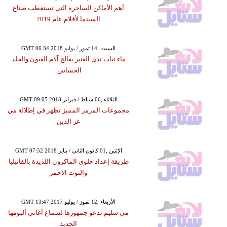
أهم الأماكن الساحرة التي تستقطب صناع
السينما لأفلام عام 2019
GMT 06:34 2018 السبت ,14 تموز / يوليو
ماء نبات ندى العنبر يعالج آلام العيون والجلد
الحساس
GMT 09:05 2018 الثلاثاء ,06 شباط / فبراير
مجموعات المرمر المميز تظهر في إطلالة مي
عز الدين
GMT 07:52 2018 الإثنين ,01 كانون الثاني / يناير
طريقة إعداد حلوى الماكرون اللذيذة بالفانيليا
والتوت الاحمر
GMT 13:47 2017 الأربعاء ,12 تموز / يوليو
مي سليم تدعو جمهورها لسماع أغاني ألبومها
الجديد