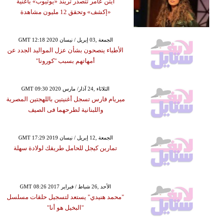
آيتن عامر تتصدر تريند «يوتيوب» بأغنية
«إكشف» وتحقق 12 مليون مشاهدة
GMT 12:18 2020 الجمعة ,03 إبريل / نيسان
الأطباء ينصحون بشأن عزل المواليد الجدد عن
أمهاتهم بسبب "كورونا"
GMT 09:30 2020 الثلاثاء ,24 آذار/ مارس
ميريام فارس تسجل أغنيتين باللهجتين المصرية
واللبنانية لطرحهما فى الصيف
GMT 17:29 2019 الجمعة ,12 إبريل / نيسان
تمارين كيجل للحامل طريقك لولادة سهلة
GMT 08:26 2017 الأحد ,26 شباط / فبراير
"محمد هنيدي" يستعد لتسجيل حلقات مسلسل
"البخيل هو أنا"