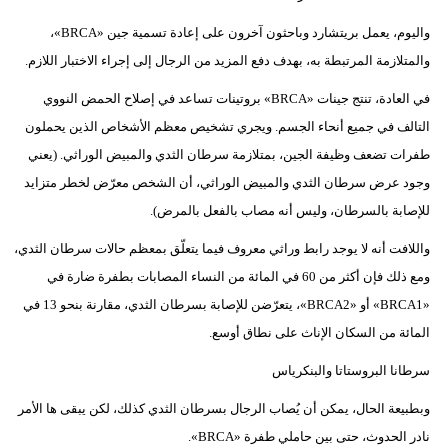
واليوم، يعمل بريتشارد وباحثون آخرون على إعادة تسمية جين «BRCA»،
والمتلازمة المرتبطة به، بهدف دفع المزيد من الرجال إلى إجراء الاختبار اللازم.
في العادة، تنتج جينات «BRCA» بروتينات تساعد في إصلاح الحمض النووي
التالف في جميع أنحاء الجسم. ويجري تشخيص معظم الأشخاص الذين يحملون
طفرات تضعف وظيفة الجين، بمتلازمة سرطان الثدي والمبيض الوراثي. (يعني
وجود عرض سرطان الثدي والمبيض الوراثي، أن الشخص معرّض لخطر متزايد
للإصابة بالسرطان، وليس أنه مصاب بالفعل بالمرض).
واللافت أنه لا يوجد رابط وراثي معروف فيما يتعلّق بمعظم حالات سرطان الثدي،
ومع ذلك فإن أكثر من 60 في المائة من النساء المصابات بطفرة ضارة في
«BRCA1» أو «BRCA2»، يتعرّضن للإصابة بسرطان الثدي، مقارنة بنحو 13 في
المائة من السكان الإناث على نطاق أوسع.
سرطانا البروستاتا والبنكرياس
وبطبيعة الحال، يمكن أن يُصاب الرجال بسرطان الثدي كذلك، لكن يبقى ها الأمر
نادر الحدوث، حتى بين حاملي طفرة «BRCA».