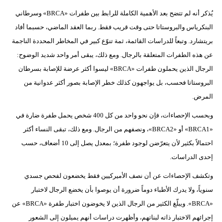
يُذكر أنه لم تتضح بعد الأهمية الكاملة للرابط بين طفرات «BRCA» وسرطاني
البنكرياس والبروستاتا حتى وقت قريب فقط. ربما العقد الماضي، حسبما أفاد
بريتشارد. وتبعاً للدراسات القائمة، ثمة تنوّع كبير في المخاطر المحددة الناجمة
عن هذه الطفرات المتعلقة بالرجال. ومع ذلك، يبقى أمر واحد شديد الوضوح:
الرجال الذين يحملون طفرات «BRCA» ليسوا أكثر عرضة للإصابة بسرطان
البروستاتا فحسب، بل يواجهون كذلك خطر الإصابة بصور أكثر عدوانية من
المرض.
وبحسب الإحصاءات، فإن نحو واحد من كل 400 شخص يحمل طفرة ضارة في
«BRCA1» أو «BRCA2»، ونصفهم من الرجال. ومع ذلك، تبقى النساء أكثر
احتمالاً بكثير لأن يتعرّضن لوجود طفرة؛ بمعدل يصل إلى 10 أضعاف، حسب
إحدى الدراسات.
وتكشف الإحصاءات عن أن نصف الأميركيين فقط يخضعون لفحص جسدي
سنوياً، ولا يدرك الأطباء دوماً ضرورة أن يوصوا بأن يخضع الرجال لاختبار
«BRCA». ويبلّغ الكثير من الرجال الذين لا يخوضون اختبار طفرة «BRCA» عن
إجرائهم الاختبار ذاته لبناتهم، وأظهرت دراسات أنهم يميلون إلى الشعور