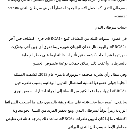
بسرطان الثدي. كما حمل الاسم الجديد اختصاراً لمرض سرطان الثدي «breast
cancer».
جينات سرطان الثدي
في غضون سنوات قليلة من اكتشاف كينغ «BRCA1»، جرى اكتشاف جين آخر
«BRCA2». واليوم، نال هذان الجينان شهرة ربما تفوق أي جين آخر، وتعزّزت
صورتهما عبر أبحاث كشفت عن تأثيرات هائلة لهما على خطر الإصابة
بالسرطان. وأعقب ذلك إطلاق حملات توعية بخصوص الجينين.
وفي مقال رأي نشرته صحيفة «نيويورك تايمز» عام 2013، كشفت الممثلة
أنجلينا جولي خضوعها لعملية استئصال الثديين الوقائية، بسبب طفرة جين
«BRCA» لديها، مما دفع الكثير من النساء إلى إجراء اختبارات حمض نووي.
وبالفعل، أصبح جينا «BRCA» على صلة وثيقة بالثديين، بقدر ما أصبحت الشرائط
الوردية رمزاً دولياً لسرطان الثدي. ومع تحفيز المزيد من النساء نحو محاولة
اكتشاف ما إذا كان لديهن طفرات «BRCA»، ساعد ذلك بدرجة هائلة في تقليص
مخاطر الإصابة بسرطان الثدي الوراثي.