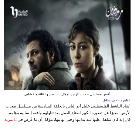
أفيش مسلسل صحاب الأرض للممثل إياد نصار والفنانة منة شلبي
القاهرة - لايف ستايل
أشاد الناشط الفلسطيني خليل أبو إلياس بالحلقة السادسة من مسلسل صحاب
الأرض، معبرًا عن تقديره الكبير لصناع العمل بعد تناولهم واقعة إنسانية مؤلمة
قال إنه كان شاهدًا عليها منذ بدايتها وحتى نهايتها، مؤكدًا أن ما عُرض في...
المزيد