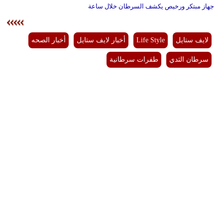
جهاز مبتكر ورخيص يكشف السرطان خلال ساعة
لايف ستايل
Life Style
أخبار لايف ستايل
أخبار الصحه
سرطان الثدي
طفرات سرطانية