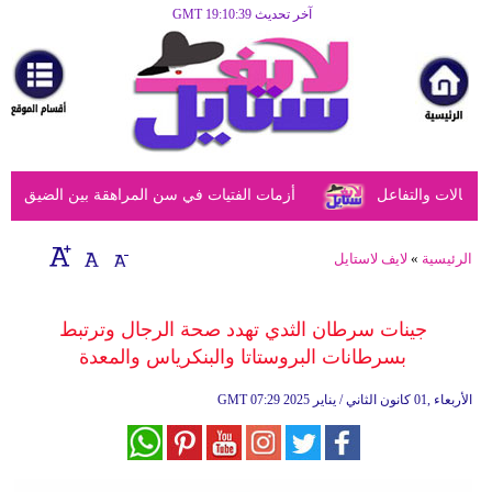
آخر تحديث GMT 19:10:39
الرئيسية
مرأة
أزياء
أزياء
الات والتفاعل
أزمات الفتيات في سن المراهقة بين الضيق النفسي
إسلامية
فن
الرئيسية
»
لايف لاستايل
ديكور
جينات سرطان الثدي تهدد صحة الرجال وترتبط
صحة
بسرطانات البروستاتا والبنكرياس والمعدة
سياحة
07:29 2025 الأربعاء ,01 كانون الثاني / يناير
GMT
وسفر
أبراج