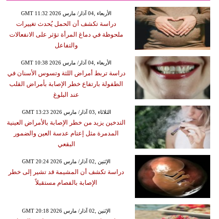
GMT 11:32 2026 الأربعاء ,04 آذار/ مارس
دراسة تكشف أن الحمل يُحدث تغييرات
ملحوظة في دماغ المرأة تؤثر على الانفعالات
والتفاعل
GMT 10:38 2026 الأربعاء ,04 آذار/ مارس
دراسة تربط أمراض اللثة وتسوس الأسنان في
الطفولة بارتفاع خطر الإصابة بأمراض القلب
عند البلوغ
GMT 13:23 2026 الثلاثاء ,03 آذار/ مارس
التدخين يزيد من خطر الإصابة بالأمراض العينية
المدمرة مثل إعتام عدسة العين والضمور
البقعي
GMT 20:24 2026 الإثنين ,02 آذار/ مارس
دراسة تكشف أن المشيمة قد تشير إلى خطر
الإصابة بالفصام مستقبلاً
GMT 20:18 2026 الإثنين ,02 آذار/ مارس