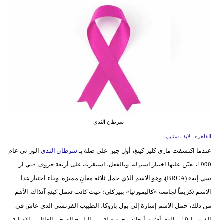
فيديو
مدوَنات
مشاكل
وحلول
سرطان الثدي
القاهره - لايف ستايل
عندما اكتشفت ماري كلير كينغ، أول جين على صلة بـ
سرطان الثدي
الوراثي عام
1990، تعيّن عليها اختيار اسم له. وبالفعل، استقرت على أربعة حروف «بي آر
سي إيه» (BRCA)، وهو الاسم الذي حمل ثلاثة معانٍ مميزة. وجاء اختيار هذا
الاسم تكريماً لجامعة «كاليفورنيا» ببيركلي؛ حيث كانت تعمل كينغ آنذاك. الأهم
من ذلك، حمل الاسم إشارة إلى بول باروكا، الطبيب الفرنسي الذي عاش في
القرن الـ19، والذي أقرّت أبحاثه وجود صلة بين التاريخ الصحي العائلي والإصابة