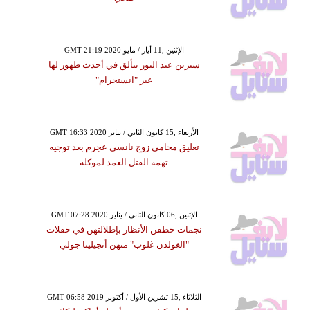
GMT 21:19 2020 الإثنين ,11 أيار / مايو
سيرين عبد النور تتألق في أحدث ظهور لها
عبر "انستجرام"
GMT 16:33 2020 الأربعاء ,15 كانون الثاني / يناير
تعليق محامي زوج نانسي عجرم بعد توجيه
تهمة القتل العمد لموكله
GMT 07:28 2020 الإثنين ,06 كانون الثاني / يناير
نجمات خطفن الأنظار بإطلالتهن في حفلات
"الغولدن غلوب" منهن أنجيلينا جولي
GMT 06:58 2019 الثلاثاء ,15 تشرين الأول / أكتوبر