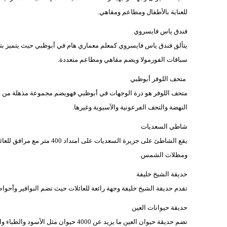
للعناية بالأطفال ومطاعم ومقاهي.
فندق ياس فايسروي
يتألق فندق ياس فايسروي كمعلم معماري هام في أبوظبي حيث يتميز بتص
سباقات الفورمولا ويضم مقاهي ومطاعم متعددة.
متحف اللوفر أبوظبي
متحف اللوفر هو درة الوجهات في أبوظبي فهويضم مجموعة مذهلة من 
النهضة والتحف الفرعونية والآسيوية وغيرها.
شاطي السعديات
يقع الشاطئ على جزيرة السعدي
ومظلات الشمس.
حديقة الشيخ خليفة
تقدم حديقة الشيخ خليفة وجهة رائعة للعائلات حيث تضم النوافير وأح
حديقة حيوانات العين
تضم حديقة حيوان العين ما يزيد عن 4000 حيوان مثل الأسود والظباء والغزلان والجمال والزرافات وغيرها.