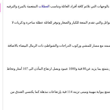
الوجهات التي تلائم كافة أفراد العائلة وتناسب
العطلات
المفعمة بالمرح والترفيه
ل والتي تقدم المتعة للكبار والصغار وتوفر للعائلة عطلة ساحرة وذكريات لا
ممتد مع مسار للمشي وركوب الدراجات والشواطئ ذات الرمال البيضاء بالاضافة
يعد جامع الشيخ زايد تحفة فنية فريدة في العمارة الاسلامية الحديثة، فهو يتمتع بما يزيد عن80 قبة و1000 عمود ويصل ارتفاع المآذن الى 107 أمتار وتحاط
يتألق فندق قصر الامارات كواحد من المعالم الفريدة في أبوظبي حيث يتمتع ببوابة مهيبة ومبنى تزينه 114 قبة بإرتفاعات مذهلة كما يكتسي الفندق من