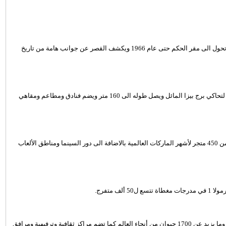
قصر الحصن وجهة رائعة في مدينة أبوظبي فقد أنشئ في القرن الـ18 وتحول الى مقر الحكم حتى عام 1966 ويكشف القصر عن جوانب هامة من تاريخ
برج أبوظبي معلم معماري فريد فهو ناطحة سحاب تميل بزاوية 18 درجة لتحاكي برج بيزا المائل ويصل طوله الى 160 متر ويضم فنادق ومطاعم ومقاهي
ياس مول واحد من المراكز التجارية الرائعة في أبو ظبي فهو يضم أكثر من 450 متجر لأشهر الماركات العالمية بالاضافة الى دور السينما ومناطق الألعاب
 متفرج.
حديقة الحيوان وجهة ترفيهية رائعة للعائلة حيث تقدم الطبيعة الاستوائية وما يزيد عن 1700 حيوان من أنحاء العالم كما تضم مراكز ثقافية وترفيهية ومرافق