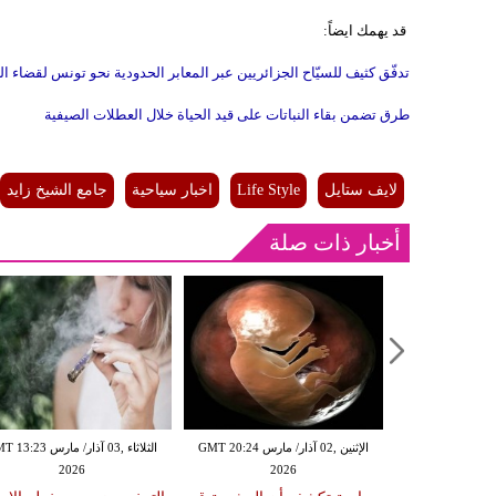
قد يهمك ايضاً:
تدفّق كثيف للسيّاح الجزائريين عبر المعابر الحدودية نحو تونس لقضاء 
طرق تضمن بقاء النباتات على قيد الحياة خلال العطلات الصيفية
لايف ستايل
Life Style
اخبار سياحية
جامع الشيخ زايد
أخبار ذات صلة
الإثنين ,02 آذار/ مارس GMT 20:18
الإثنين ,02 آذار/ مارس GMT 20:24
الثلاثاء ,03 آذار/ مارس 23
2026
2026
20