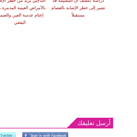
 سبب صعوبة
دراسة تكشف أن المشيمة قد
التدخين يزيد من خطر الإص
ات والوجبات
تشير إلى خطر الإصابة بالفصام
بالأمراض العينية المدمرة 
عد الشبع
مستقبلاً
إعتام عدسة العين والضمو
البقعي
أرسل تعليقك