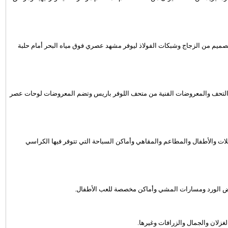
ميم من الزجاج وشبكات الفولاذ ليوفر مشهد عصري فوق مياه البحر أمام حلبة
التحف والمعروضات الفنية من متحف اللوفر باريس وتضم المعروضات لوحات عصر
ات على امتداد 400 متر مع مرافق للعائلات والأطفال والمطاعم والمقاهي وأماكن السباحة التي تتوفر فيها الكراسي
واض الورد ومسارات المشي وأماكن مخصصة للعب الأطفال.