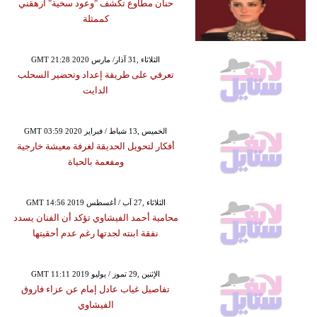
حنان مطاوع تكشف "وعود سخية" أرهقني
كممثلة
GMT 21:28 2020 الثلاثاء ,31 آذار/ مارس
تعرفي على طريقة إعداد وتحضير السحلب
الدايت
GMT 03:59 2020 الخميس ,13 شباط / فبراير
أفكار لتحويل الحديقة لغرفة معيشة خارجية
ومفعمة بالحياة
GMT 14:56 2019 الثلاثاء ,27 آب / أغسطس
محامية أحمد الفيشاوي تؤكد أن الفنان يسدد
نفقة ابنته لجدتها رغم عدم أحقيتها
GMT 11:11 2019 الإثنين ,29 تموز / يوليو
تفاصيل غياب عادل إمام عن عزاء فاروق
الفيشاوي