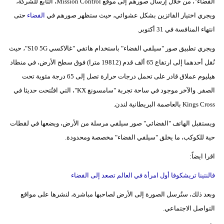
الفضاء"، من خلال إرسال صورهم إلى موقع Mission Control، التابع للشركة،
ويجري اختيار الفائزين بشكل عشوائي، حيث ستظهر صورهم في
الفضاء
حتى
انتهاء المنافسة في 31 أكتوبر.
ويجري تطبيق صور "سيلفي الفضاء" باستخدام هاتفي "غالاكسي S10 5G"، حيث
نُقل أحدهما إلى ارتفاع 65 ألف قدم (19812 مترا) فوق سطح الأرض، في منطاد
هيليوم عملاق قادر على تحمل درجات حرارة تصل إلى 65 درجة مئوية تحت
الصفر. والآخر موجود في ساحة تجربة "سامسونغ KX"، التي افتُتحت حديثا في
Kings Cross بالعاصمة البريطانية لندن.
ويستقبل الهاتف "الفضائي" صور سيلفي مرسلة من الأرض، ويضعها في لقطات
حية للكوكب، ما يخلق "سيلفي الفضاء" مخصصة ومحدودة.
اقرا ايضاً:
فالنتينا تريشكوفا أول امرأة في العالم تصعد إلى الفضاء
وبعد ذلك، ستُرسل الصورة إلى الأرض لصاحبها مباشرة، لنشرها على مواقع
التواصل الاجتماعي.