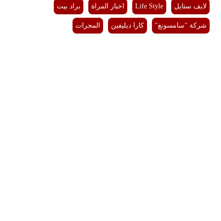
لايف ستايل
Life Style
اخبار المراة
براد بيت
شركة "سامسونغ"
كارا ديليفين
المجرات