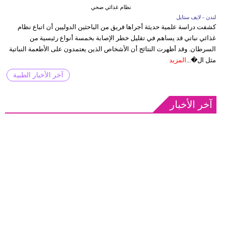
نظام غذائي صحي
لندن - لايف ستايل
كشفت دراسة علمية حديثة أجراها فريق من الباحثين الدوليين أن اتباع نظام
غذائي نباتي قد يساهم في تقليل خطر الإصابة بخمسة أنواع رئيسية من
السرطان. وقد أظهرت النتائج أن الأشخاص الذين يعتمدون على الأطعمة النباتية
مثل ال�...
المزيد
آخر الأخبار الطبية
آخر الأخبار