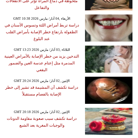
ملحوظة في دماغ المرأة تؤثر على الانفعالات
والتفاعل
GMT 10:38 2026 الأربعاء ,04 آذار/ مارس
دراسة تربط أمراض اللثة وتسوس الأسنان في
الطفولة بارتفاع خطر الإصابة بأمراض القلب
عند البلوغ
GMT 13:23 2026 الثلاثاء ,03 آذار/ مارس
التدخين يزيد من خطر الإصابة بالأمراض العينية
المدمرة مثل إعتام عدسة العين والضمور
البقعي
GMT 20:24 2026 الإثنين ,02 آذار/ مارس
دراسة تكشف أن المشيمة قد تشير إلى خطر
الإصابة بالفصام مستقبلاً
GMT 20:18 2026 الإثنين ,02 آذار/ مارس
دراسة تكشف سبب صعوبة مقاومة الدونات
والوجبات المغرية بعد الشبع