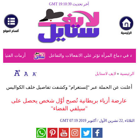
آخر تحديث GMT 19:10:39
الرئيسية
مرأة
أزياء
أزياء
في دماغ المرأة تؤثر على الانفعالات والتفاعل
أزمات الفتيات في
إسلامية
فن
الرئيسية
»
لايف لاستايل
ديكور
أعلنت عن الحملة عبر "إنستغرام" وكشفت تفاصيل خلف الكواليس
صحة
عارضة أزياء بريطانية تُصبح أوَّل شخص يحصل على
"سيلفي الفضاء"
سياحة
وسفر
07:19 2019 الثلاثاء ,22 تشرين الأول / أكتوبر
GMT
أبراج