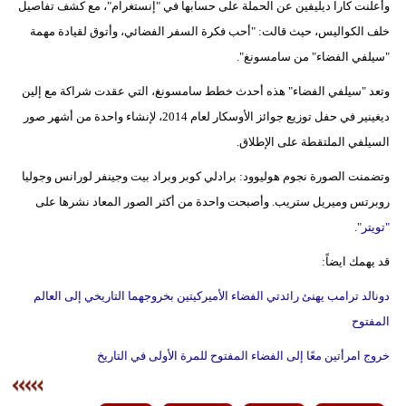
وأعلنت كارا ديليفين عن الحملة على حسابها في "إنستغرام"، مع كشف تفاصيل
خلف الكواليس، حيث قالت: "أحب فكرة السفر الفضائي، وأتوق لقيادة مهمة
"سيلفي الفضاء" من سامسونغ".
وتعد "سيلفي الفضاء" هذه أحدث خطط سامسونغ، التي عقدت شراكة مع إلين
ديغينير في حفل توزيع جوائز الأوسكار لعام 2014، لإنشاء واحدة من أشهر صور
السيلفي الملتقطة على الإطلاق.
وتضمنت الصورة نجوم هوليوود: برادلي كوبر وبراد بيت وجينفر لورانس وجوليا
روبرتس وميريل ستريب. وأصبحت واحدة من أكثر الصور المعاد نشرها على
"تويتر"
.
قد يهمك ايضاً:
دونالد ترامب يهنئ رائدتي الفضاء الأميركيتين بخروجهما التاريخي إلى العالم
المفتوح
خروج امرأتين معًا إلى الفضاء المفتوح للمرة الأولى في التاريخ