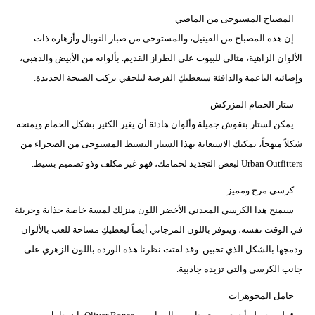
المصباح المستوحى من الماضي
إن هذه المصباح من الفينيل، والمستوحى من صبار النوبال وأزهاره ذات
الألوان الزاهية، مثالي للبيوت على الطراز القديم. بألوانه من الأبيض والذهبي،
وإضائته الناعمة والدافئة سيعطيكِ الفرصة لتلحقي بركب الصيحة الجديدة.
ستار الحمام المزركش
يمكن لستار بنقوش جميلة وألوان هادئة أن يغير الكثير بشكل الحمام ويمنحه
شكلاً مبهجاً، يمكنك الاستعانة بهذا الستار البسيط المستوحى من الصحراء من
Urban Outfitters لبعض التجديد لحمامك، فهو غير مكلف وذو تصميم بسيط.
كرسي مرح ومميز
سيمنح هذا الكرسي المعدني الأخضر اللون منزلك لمسة خاصة جذابة وجريئة
في الوقت نفسه، ويتوفر باللون المرجاني أيضاً ليعطيكِ مساحة للعب بالألوان
ودمجها بالشكل الذي تحبين. وقد لفتت نظرنا هذه الوردة باللون الزهري على
جانب الكرسي والتي تزيده جاذبية.
حامل المجوهرات