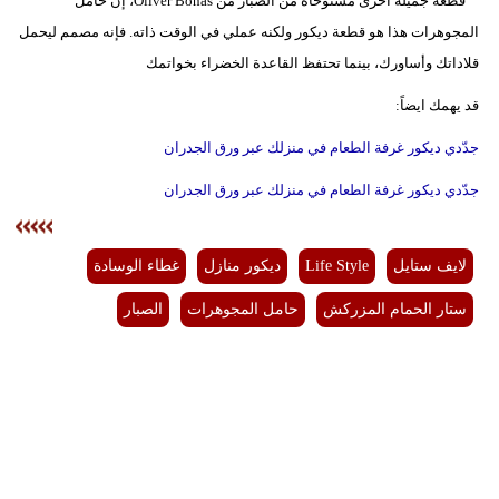
قطعة جميلة أخرى مستوحاة من الصبار من Oliver Bonas، إن حامل
المجوهرات هذا هو قطعة ديكور ولكنه عملي في الوقت ذاته. فإنه مصمم ليحمل
قلاداتك وأساورك، بينما تحتفظ القاعدة الخضراء بخواتمك
قد يهمك ايضاً:
جدّدي ديكور غرفة الطعام في منزلك عبر ورق الجدران
جدّدي ديكور غرفة الطعام في منزلك عبر ورق الجدران
لايف ستايل
Life Style
ديكور منازل
غطاء الوسادة
ستار الحمام المزركش
حامل المجوهرات
الصبار