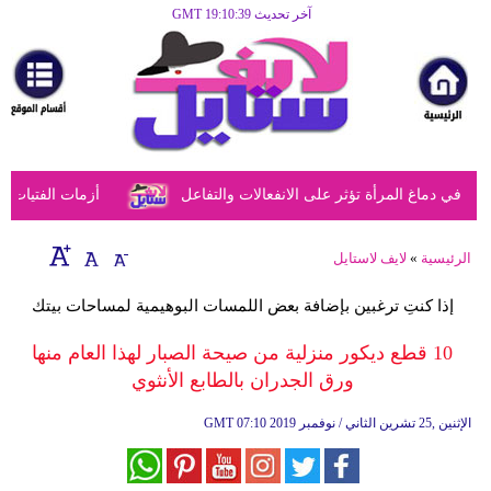
آخر تحديث GMT 19:10:39
الرئيسية
مرأة
أزياء
أزياء
 دماغ المرأة تؤثر على الانفعالات والتفاعل
أزمات الفتيات في 
إسلامية
فن
الرئيسية
»
لايف لاستايل
ديكور
إذا كنتِ ترغبين بإضافة بعض اللمسات البوهيمية لمساحات بيتك
صحة
10 قطع ديكور منزلية من صيحة الصبار لهذا العام منها
ورق الجدران بالطابع الأنثوي
سياحة
وسفر
07:10 2019 الإثنين ,25 تشرين الثاني / نوفمبر
GMT
أبراج