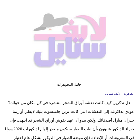
فيديو
مدوَنات
مشاكل
وحلول
حامل المجوهرات
القاهرة – لايف ستايل
هل تذكرين كيف كانت نقشة أوراق الشجر منتشرة في كل مكان من حولك؟
عودي بذاكرتك إلى النقشات التي كانت تزين جامبسوت بليك لايفلي أو ربما
جدران منازل أصدقائك. ولكن يبدو أن عهد نقوش أوراق الشجر قد انتهى، فإن
خبراء الديكور يتنبؤون بأن نبات الصبار سيكون مصدر إلهام لديكورات 2020سواءً
في المفروشات أو الإضاءة فإن موضة الصبار في الديكور بشكل عام اختيار