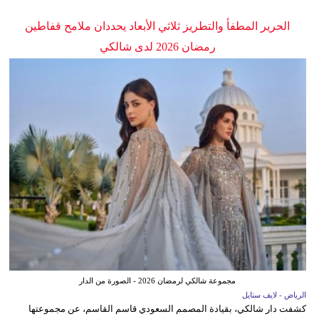
الحرير المطفأ والتطريز ثلاثي الأبعاد يحددان ملامح قفاطين
رمضان 2026 لدى شالكي
مجموعة شالكي لرمضان 2026 - الصورة من الدار
الرياض - لايف ستايل
كشفت دار شالكي، بقيادة المصمم السعودي قاسم القاسم، عن مجموعتها