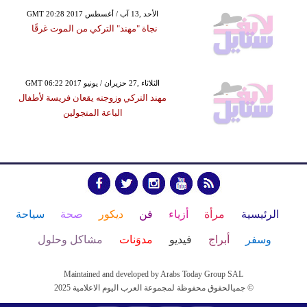
GMT 20:28 2017 الأحد ,13 آب / أغسطس
نجاة "مهند" التركي من الموت غرقًا
GMT 06:22 2017 الثلاثاء ,27 حزيران / يونيو
مهند التركي وزوجته يقعان فريسة لأطفال
الباعة المتجولين
الرئيسية
مرأة
أزياء
فن
ديكور
صحة
سياحة
وسفر
أبراج
فيديو
مدوَنات
مشاكل وحلول
Maintained and developed by Arabs Today Group SAL
جميالحقوق محفوظة لمجموعة العرب اليوم الاعلامية 2025 ©