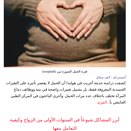
فترة الحمل الصورة من (unsplash)
أمستردام - لايف ستايل
كشفت دراسة حديثة أجريت في هولندا أن الحمل لا يقتصر تأثيره على التغيرات
الجسدية المعروفة فقط، بل يشمل تغييرات واضحة في بنية ووظائف دماغ
المرأة تختلف باختلاف عدد مرات الحمل. وأجرى الباحثون في المركز الطبي
الجامعي بأ...
المزيد
أبرز المشاكل شيوعاً في السنوات الأولى من الزواج وكيفية
التعامل معها