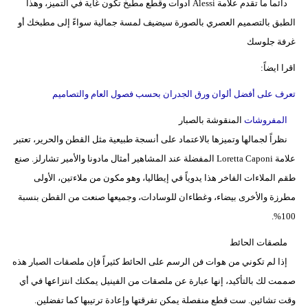
دائماً ما تقدم علامة Alessi أدوات وقطع مطبخ تكون غاية في التميز، وهذا
الطبق بالتصميم العصري بالصورة سيضيف لمسة جمالية سواءً إلى مطبخك أو
غرفة جلوسك
اقرا ايضاً:
تعرف على أفضل ألوان ورق الجدران بحسب فصول العام والتصاميم
المفروشات
المنقوشة بالصبار
نظراً لجمالها وتميزها بالاعتماد على أنسجة طبيعية مثل القطن والحرير، تعتبر
علامة Loretta Caponi المفضلة عند المشاهير أمثال مادونا والأمير تشارلز. صنع
طقم الملاءات الفاخر هذا يدوياً في إيطاليا، وهو مكون من ملاءتين، الأولى
مطرزة والأخرى بيضاء، وغطاءان للوسادات، وجميعها صنعت من القطن بنسبة
100%.
ملصقات الحائط
إذا لم تكوني من هوات فن الرسم على الحائط كثيراً فإن ملصقات الصبار هذه
صممت لك بالتأكيد، إنها عبارة عن ملصقات من الفينيل يمكنك انتزاعها في أي
وقت تشائين. ست قطع منفصلة يمكن تفرقتها وإعادة ترتيبها كما تفضلين.