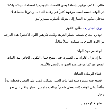
مثالي إذا كنتِ ترغبين بإضافة بعض اللمسات البوهيمية لمساحات بيتك، ولكنك
في الوقت نفسه لست موهوبة كثيراً في رعاية النباتات. وبدورنا سنساعدك
لتدخلي ديكورات الصبار إلى منزلك بأسلوب مميز وأنيق
ورق الجدران
بالطابع الأنثوي
تودين اللحاق بصيحة الصبار الجريئة ولكنك تكرهين اللون الأخضر؟ هذه الدرجة
من اللون المرجاني ستكون بديلاً مثالياً.
لوحة من دون ألوان
ما إن تزال الألوان من الصورة، حتى يتضح جمال التكوين الخاص بهذا النبات
الصحراوي كما هو في هذه الصورة بالأبيض والأسود.
غطاء الوسادة الشائك
قطعة فنية مميزة طبع فيها نبات الصبار بشكل رقمي على القطن فيعطيه لوناً
متألقاً، وفي الوقت ذاته يعطي شعوراً بواقعية ملمس الصبار، ولكن على نحو
جميل.
طبق فاكهة مميز