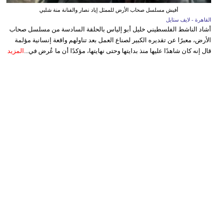
أفيش مسلسل صحاب الأرض للممثل إياد نصار والفنانة منة شلبي
القاهرة - لايف ستايل
أشاد الناشط الفلسطيني خليل أبو إلياس بالحلقة السادسة من مسلسل صحاب
الأرض، معبرًا عن تقديره الكبير لصناع العمل بعد تناولهم واقعة إنسانية مؤلمة
قال إنه كان شاهدًا عليها منذ بدايتها وحتى نهايتها، مؤكدًا أن ما عُرض في...
المزيد