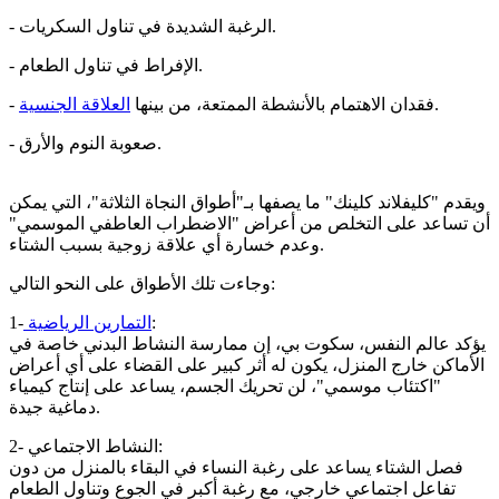
- الرغبة الشديدة في تناول السكريات.
- الإفراط في تناول الطعام.
.
- فقدان الاهتمام بالأنشطة الممتعة، من بينها
العلاقة الجنسية
- صعوبة النوم والأرق.
ويقدم "كليفلاند كلينك" ما يصفها بـ"أطواق النجاة الثلاثة"، التي يمكن
أن تساعد على التخلص من أعراض "الاضطراب العاطفي الموسمي"
وعدم خسارة أي علاقة زوجية بسبب الشتاء.
وجاءت تلك الأطواق على النحو التالي:
:
التمارين الرياضية
1-
يؤكد عالم النفس، سكوت بي، إن ممارسة النشاط البدني خاصة في
الأماكن خارج المنزل، يكون له أثر كبير على القضاء على أي أعراض
"اكتئاب موسمي"، لن تحريك الجسم، يساعد على إنتاج كيمياء
دماغية جيدة.
2- النشاط الاجتماعي:
فصل الشتاء يساعد على رغبة النساء في البقاء بالمنزل من دون
تفاعل اجتماعي خارجي، مع رغبة أكبر في الجوع وتناول الطعام