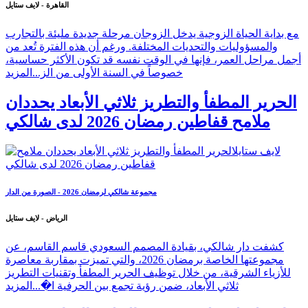
القاهرة - لايف ستايل
مع بداية الحياة الزوجية يدخل الزوجان مرحلة جديدة مليئة بالتجارب
والمسؤوليات والتحديات المختلفة. ورغم أن هذه الفترة تُعد من
أجمل مراحل العمر، فإنها في الوقت نفسه قد تكون الأكثر حساسية،
خصوصاً في السنة الأولى من الز...
المزيد
الحرير المطفأ والتطريز ثلاثي الأبعاد يحددان
ملامح قفاطين رمضان 2026 لدى شالكي
مجموعة شالكي لرمضان 2026 - الصورة من الدار
الرياض - لايف ستايل
كشفت دار شالكي، بقيادة المصمم السعودي قاسم القاسم، عن
مجموعتها الخاصة برمضان 2026، والتي تميزت بمقاربة معاصرة
للأزياء الشرقية، من خلال توظيف الحرير المطفأ وتقنيات التطريز
ثلاثي الأبعاد، ضمن رؤية تجمع بين الحرفية ا�...
المزيد