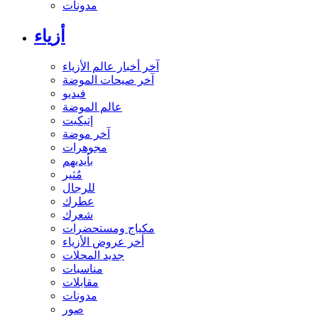
مدونات
أزياء
آخر أخبار عالم الأزياء
آخر صيحات الموضة
فيديو
عالم الموضة
إتيكيت
آخر موضة
مجوهرات
بأيديهم
مُثير
للرجال
عطرك
شعرك
مكياج ومستحضرات
أخر عروض الأزياء
جديد المحلات
مناسبات
مقابلات
مدونات
صور