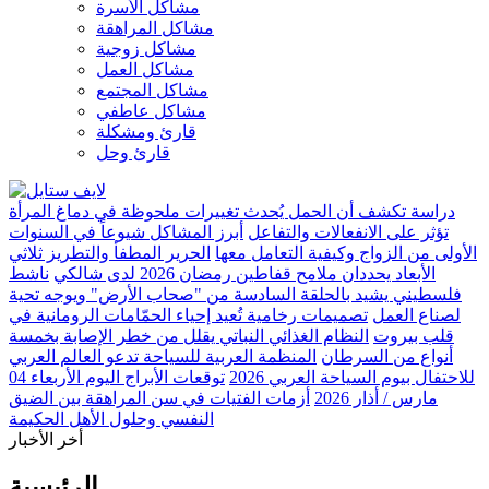
مشاكل الأسرة
مشاكل المراهقة
مشاكل زوجية
مشاكل العمل
مشاكل المجتمع
مشاكل عاطفي
قارئ ومشكلة
قارئ وحل
دراسة تكشف أن الحمل يُحدث تغييرات ملحوظة في دماغ المرأة
تؤثر على الانفعالات والتفاعل
أبرز المشاكل شيوعاً في السنوات
الأولى من الزواج وكيفية التعامل معها
الحرير المطفأ والتطريز ثلاثي
الأبعاد يحددان ملامح قفاطين رمضان 2026 لدى شالكي
ناشط
فلسطيني يشيد بالحلقة السادسة من "صحاب الأرض" ويوجه تحية
لصناع العمل
تصميمات رخامية تُعيد إحياء الحمّامات الرومانية في
قلب بيروت
النظام الغذائي النباتي يقلل من خطر الإصابة بخمسة
أنواع من السرطان
المنظمة العربية للسياحة تدعو العالم العربي
للاحتفال بيوم السياحة العربي 2026
توقعات الأبراج اليوم الأربعاء 04
مارس / أذار 2026
أزمات الفتيات في سن المراهقة بين الضيق
النفسي وحلول الأهل الحكيمة
أخر الأخبار
الرئيسية