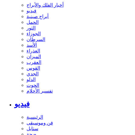
أخبار الفلك والأبراج
فيديو
أبراج صينية
الحمل
الثور
الجوزاء
السرطان
الأسد
العذراء
الميزان
العقرب
القوس
الجدي
الدلو
الحوت
تفسير الأحلام
فيديو
الرئيسية
فن وموسيقى
ستايل
صحة