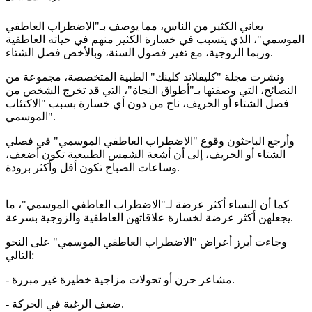
يعاني الكثير من الناس، مما يوصف بـ"الاضطراب العاطفي
الموسمي"، الذي يتسبب في خسارة الكثير منهم في حياته العاطفية
وربما الزوجية، مع تغير فصول السنة، وبالأخص فصل الشتاء.
ونشرت مجلة "كليفلاند كلينك" الطبية المتخصصة، مجموعة من
النصائح، التي وصفتها بـ"أطواق النجاة"، التي قد تخرج الشخص من
فصل الشتاء أو الخريف، ناج من دون أي خسارة بسبب "الاكتئاب
الموسمي".
وأرجع الباحثون وقوع "الاضطراب العاطفي الموسمي" في فصلي
الشتاء أو الخريف، إلى أن أشعة الشمس الطبيعية تكون أضعف،
وساعات الصباح تكون أقل وأكثر برودة.
كما أن النساء أكثر عرضة لـ"الاضطراب العاطفي الموسمي"، ما
يجعلهن أكثر عرضة لخسارة علاقاتهن العاطفية والزوجية بسرعة.
وجاءت أبرز أعراض "الاضطراب العاطفي الموسمي" على النحو
التالي:
- مشاعر حزن أو تحولات مزاجية خطيرة غير مبررة.
- ضعف الرغبة في الحركة.