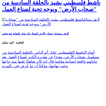
ناشط فلسطيني يشيد بالحلقة السادسة من
"صحاب الأرض" ويوجه تحية لصناع العمل
أفيش مسلسل صحاب الأرض للممثل إياد نصار والفنانة منة شلبي
القاهرة - لايف ستايل
أشاد الناشط الفلسطيني خليل أبو إلياس بالحلقة السادسة من
مسلسل صحاب الأرض، معبرًا عن تقديره الكبير لصناع العمل بعد
تناولهم واقعة إنسانية مؤلمة قال إنه كان شاهدًا عليها منذ بدايتها
وحتى نهايتها، مؤكدًا أن ما عُرض في...
المزيد