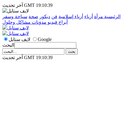
آخر تحديث GMT 19:10:39
الرئيسية
مرأة
أزياء
أزياء إسلامية
فن
ديكور
صحة
سياحة وسفر
أبراج
فيديو
مدوَنات
مشاكل وحلول
Google
لايف ستايل
البحث
آخر تحديث GMT 19:10:39