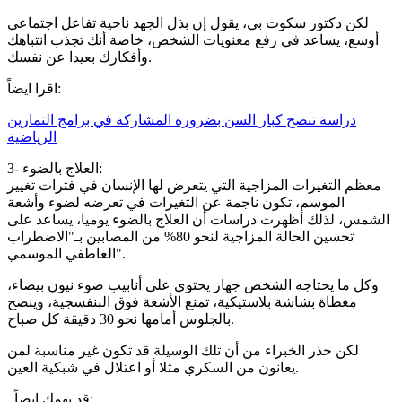
لكن دكتور سكوت بي، يقول إن بذل الجهد ناحية تفاعل اجتماعي
أوسع، يساعد في رفع معنويات الشخص، خاصة أنك تجذب انتباهك
وأفكارك بعيدا عن نفسك.
اقرا ايضاً:
دراسة تنصح كبار السن بضرورة المشاركة في برامج التمارين
الرياضية
3- العلاج بالضوء:
معظم التغيرات المزاجية التي يتعرض لها الإنسان في فترات تغيير
الموسم، تكون ناجمة عن التغيرات في تعرضه لضوء وأشعة
الشمس، لذلك أظهرت دراسات أن العلاج بالضوء يوميا، يساعد على
تحسين الحالة المزاجية لنحو 80% من المصابين بـ"الاضطراب
العاطفي الموسمي".
وكل ما يحتاجه الشخص جهاز يحتوي على أنابيب ضوء نيون بيضاء،
مغطاة بشاشة بلاستيكية، تمنع الأشعة فوق البنفسجية، وينصح
بالجلوس أمامها نحو 30 دقيقة كل صباح.
لكن حذر الخبراء من أن تلك الوسيلة قد تكون غير مناسبة لمن
يعانون من السكري مثلا أو اعتلال في شبكية العين.
قد يهمك ايضاً: