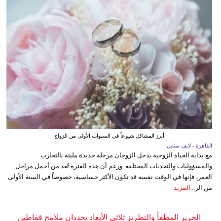
أبرز المشاكل شيوعاً في السنوات الأولى من الزواج
القاهرة - لايف ستايل
مع بداية الحياة الزوجية يدخل الزوجان مرحلة جديدة مليئة بالتجارب
والمسؤوليات والتحديات المختلفة. ورغم أن هذه الفترة تُعد من أجمل مراحل
العمر، فإنها في الوقت نفسه قد تكون الأكثر حساسية، خصوصاً في السنة الأولى
من الز...
المزيد
الحرير المطفأ والتطريز ثلاثي الأبعاد يحددان ملامح قفاطين