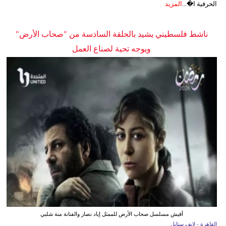
الحرفية ا�...
المزيد
ناشط فلسطيني يشيد بالحلقة السادسة من "صحاب الأرض"
ويوجه تحية لصناع العمل
أفيش مسلسل صحاب الأرض للممثل إياد نصار والفنانة منة شلبي
القاهرة - لايف ستايل