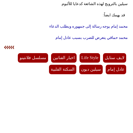
سيلين بالترويج لهذه الشائعة كدعايا للألبوم.
قد يهمك ايضاً:
محمد إمام يوجه رسالة إلى جمهوره ويطلب الدعاء
محمد حماقي يتعرض للضرب بسبب عادل إمام
لايف ستايل
Life Style
اخبار الفنانين
مسلسل فلانتينو
عادل إمام
سيلين ديون
السكتة القلبية