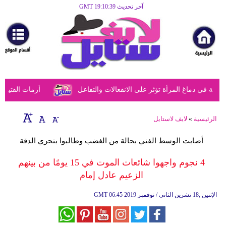
آخر تحديث GMT 19:10:39
الرئيسية
مرأة
أزياء
أزياء
 في دماغ المرأة تؤثر على الانفعالات والتفاعل
أزمات الفتيات ف
إسلامية
فن
الرئيسية
»
لايف لاستايل
ديكور
أصابت الوسط الفني بحالة من الغضب وطالبوا بتحري الدقة
صحة
4 نجوم واجهوا شائعات الموت في 15 يومًا من بينهم
الزعيم عادل إمام
سياحة
وسفر
06:45 2019 الإثنين ,18 تشرين الثاني / نوفمبر
GMT
أبراج