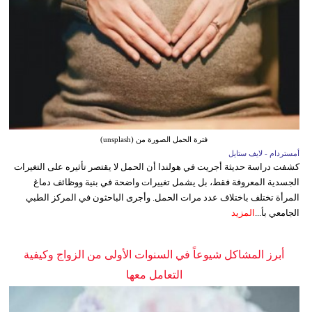
فترة الحمل الصورة من (unsplash)
أمستردام - لايف ستايل
كشفت دراسة حديثة أجريت في هولندا أن الحمل لا يقتصر تأثيره على التغيرات
الجسدية المعروفة فقط، بل يشمل تغييرات واضحة في بنية ووظائف دماغ
المرأة تختلف باختلاف عدد مرات الحمل. وأجرى الباحثون في المركز الطبي
الجامعي بأ...
المزيد
أبرز المشاكل شيوعاً في السنوات الأولى من الزواج وكيفية
التعامل معها