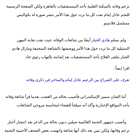
تزعم وفاته بالسكتة القلبية بأحد المستشفيات بالقاهرة ولكن الصفحة الرسمية
للنجم عادل إمام نفت كل ما تردد حول هذا الأمر بنشر صورة له بكواليس
مسلسل فلانتينو.
ولم يسلم
هادي الجيار
أيضًا من شائعات الوفاة، حيث نفت نقابة المهن
التمثيلية كل ما تردد حول هذا الأمر ووصفتها بالشائعة السخيفة ومازال هادي
الجيار يتلقى العلاج بأحد المستشفيات بعد إصابته بإلتهاب رئوي حاد.
اقرا ايضاً::
تعرف على الصراع بين الزعيم عادل إمام والساحر في ذكرى وفاته
أما الفنان سمير الإسكندراني فأصيب بحالة من الغضب بعدما قرأ شائعة وفاته
بأحد المواقع الإخبارية وأكد أنه سيلجأ للقضاء لمحاسبة مروجي الشائعات.
وأصيب جمهور النجمة العالمية سيلين ديون بحالة من الذعر بعد انتشار أخبار
تزعم وفاتها، ولكن تبين بعد ذلك أنها شائعة واتهمت بعض الصحف الأجنبية النجمة