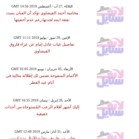
GMT 14:56 2019 الثلاثاء ,27 آب / أغسطس
محامية أحمد الفيشاوي تؤكد أن الفنان يسدد
نفقة ابنته لجدتها رغم عدم أحقيتها
GMT 11:11 2019 الإثنين ,29 تموز / يوليو
تفاصيل غياب عادل إمام عن عزاء فاروق
الفيشاوي
GMT 02:05 2019 الأربعاء ,05 حزيران / يونيو
الأكمام المنفوخة تضمن لكِ إطلالة مثالية في
أيام عيد الفطر
GMT 16:55 2019 الأحد ,28 إبريل / نيسان
إليك أشهر أفلام الرعب المُستوحاة من أحداث
حقيقية
GMT 12:49 2019 الأحد ,31 آذار/ مارس
تعاني من ظروف مخيّبة للآمال وتشكو من