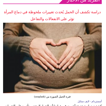
دراسة تكشف أن الحمل يُحدث تغييرات ملحوظة في دماغ المرأة
تؤثر على الانفعالات والتفاعل
فترة الحمل الصورة من (unsplash)
أمستردام - لايف ستايل
كشفت دراسة حديثة أجريت في هولندا أن الحمل لا يقتصر تأثيره على التغيرات