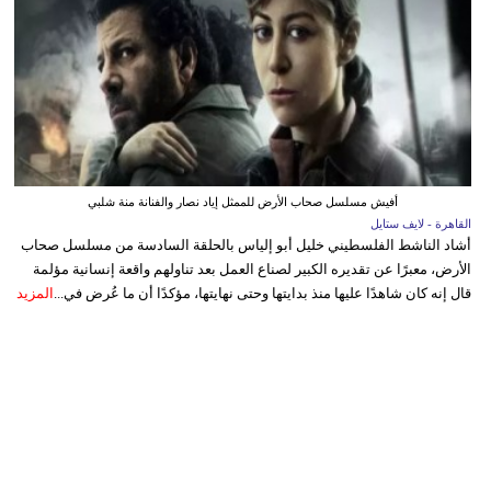
أفيش مسلسل صحاب الأرض للممثل إياد نصار والفنانة منة شلبي
القاهرة - لايف ستايل
أشاد الناشط الفلسطيني خليل أبو إلياس بالحلقة السادسة من مسلسل صحاب
الأرض، معبرًا عن تقديره الكبير لصناع العمل بعد تناولهم واقعة إنسانية مؤلمة
قال إنه كان شاهدًا عليها منذ بدايتها وحتى نهايتها، مؤكدًا أن ما عُرض في...
المزيد