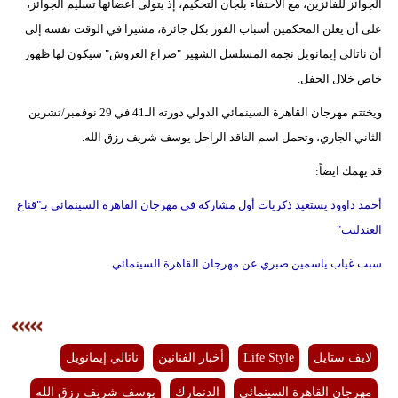
الجوائز للفائزين، مع الاحتفاء بلجان التحكيم، إذ يتولى أعضائها تسليم الجوائز،
على أن يعلن المحكمين أسباب الفوز بكل جائزة، مشيرا في الوقت نفسه إلى
أن ناتالي إيمانويل نجمة المسلسل الشهير "صراع العروش" سيكون لها ظهور
خاص خلال الحفل.
ويختتم مهرجان القاهرة السينمائي الدولي دورته الـ41 في 29 نوفمبر/تشرين
الثاني الجاري، وتحمل اسم الناقد الراحل يوسف شريف رزق الله.
قد يهمك ايضاً:
أحمد داوود يستعيد ذكريات أول مشاركة في مهرجان القاهرة السينمائي بـ"قناع
العندليب"
سبب غياب ياسمين صبري عن مهرجان القاهرة السينمائي
لايف ستايل
Life Style
أخبار الفنانين
ناتالي إيمانويل
مهرجان القاهرة السينمائي
الدنمارك
يوسف شريف رزق الله