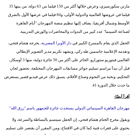
مارتن سكورسيزي، وعرض خلالها أكثر من 150 فيلما من 63 دولة، من بينها 35
فيلما في عروضها العالمية والدولية الأولى، و84 فيلما في عرضها الأول بالشرق
الأوسط وشمال أفريقيا، يضاف إليها تنظيم منصة المهرجان "أيام القاهرة
لصناعة السينما" عدد كبير من الندوات والمحاضرات والورش التدريبية.
الحفل الذي يقام بالمسرح الكبير في
دار الأوبرا المصرية
، يخرجه هشام فتحي،
وتقدمه الإعلامية جاسمين طه زكي، ويشهد تكريم مدير التصوير الإيطالي
العالمي فيتوريو ستورارو، الحائز على أكثر من 50 جائزة دولية، منها 3 أوسكار،
قبل أن تبدأ مراسم تسليم جوائز مسابقات المهرجان المختلفة، بحضور لجان
التحكيم، ونخبة من النجوم وصناع الأفلام، يسبق ذلك عرض فيديو قصير يستعرض
ما حدث خلال الدورة 41.
أقرأ أيضًا:
مهرجان القاهرة السينمائي الدولي يستحدث جائزة للجمهور باسم "رزق الله"
ويقول مخرج الختام هشام فتحي، إن الحفل سيتسم بالبساطة والسرعة، ولا
يحتوي على فقرات فنية كما كان في الافتتاح، ومن المقرر أن يقتصر على تسليم