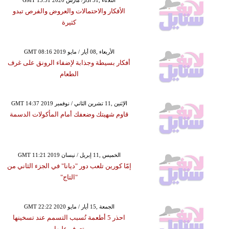
الأفكار والاحتمالات والعروض والفرص تبدو
كثيرة
GMT 08:16 2019 الأربعاء ,08 أيار / مايو
أفكار بسيطة وجذابة لإضفاء الرونق على غرف
الطعام
GMT 14:37 2019 الإثنين ,11 تشرين الثاني / نوفمبر
قاوم شهيتك وضعفك أمام المأكولات الدسمة
GMT 11:21 2019 الخميس ,11 إبريل / نيسان
إمّا كورين تلعب دور "ديانا" في الجزء الثاني من
"التاج"
GMT 22:22 2020 الجمعة ,15 أيار / مايو
احذر 5 أطعمة تُسبب التسمم عند تسخينها
تعرف عليها