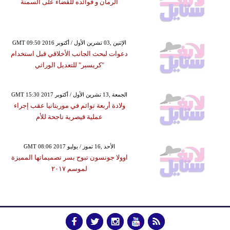
الرمان و فوائده للقضاء على السمنة
GMT 09:50 2016 الإثنين ,03 تشرين الأول / أكتوبر
دعوات لبحث الجانب الأخلاقي قبل استخدام
"كريسبر" للتعديل الوراثي
GMT 15:30 2017 الجمعة ,13 تشرين الأول / أكتوبر
ولادة أربعة توائم في موريتانيا عقب إجراء
عملية قيصرية ناجحة للأم
GMT 08:06 2017 الأحد ,16 تموز / يوليو
اوولا جونسون تبوح بسر تصميماتها المميزة
لموسم ٢٠١٧