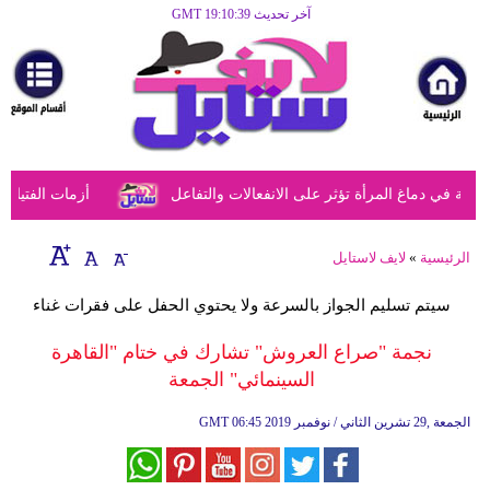
آخر تحديث GMT 19:10:39
الرئيسية
مرأة
أزياء
أزياء
في دماغ المرأة تؤثر على الانفعالات والتفاعل
أزمات الفتيات في
إسلامية
فن
الرئيسية
»
لايف لاستايل
ديكور
سيتم تسليم الجواز بالسرعة ولا يحتوي الحفل على فقرات غناء
صحة
نجمة "صراع العروش" تشارك في ختام "القاهرة
السينمائي" الجمعة
سياحة
وسفر
06:45 2019 الجمعة ,29 تشرين الثاني / نوفمبر
GMT
أبراج