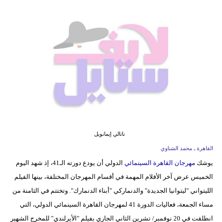
فيديو
مدوَنات
مشاكل
وحلول
ناتالي إيمانويل
القاهرة ـ محمد الشناوي
يوشك
مهرجان القاهرة السينمائي
الدولي أن يودع دورته الـ41، إذ شهد اليوم
الخميس عرض آخر الأفلام المهمة في أقسام المهرجان المختلفة، بينها الفيلم
الليتواني "ليتوانيا الجديدة" والدنماركي "أبناء الدنمارك". وتختتم في الثامنة من
مساء الجمعة، فعاليات الدورة 41 لمهرجان القاهرة السينمائي الدولي، التي
انطلقت في 20 نوفمبر/ تشرين الثاني الجاري بفيلم "الأيرلندي" للمخرج الشهير