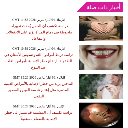
أخبار ذات صلة
GMT 11:32 2026 الأربعاء ,04 آذار/ مارس
دراسة تكشف أن الحمل يُحدث تغييرات
ملحوظة في دماغ المرأة تؤثر على الانفعالات
والتفاعل
GMT 10:38 2026 الأربعاء ,04 آذار/ مارس
دراسة تربط أمراض اللثة وتسوس الأسنان في
الطفولة بارتفاع خطر الإصابة بأمراض القلب
عند البلوغ
GMT 13:23 2026 الثلاثاء ,03 آذار/ مارس
التدخين يزيد من خطر الإصابة بالأمراض العينية
المدمرة مثل إعتام عدسة العين والضمور
البقعي
GMT 20:24 2026 الإثنين ,02 آذار/ مارس
دراسة تكشف أن المشيمة قد تشير إلى خطر
الإصابة بالفصام مستقبلاً