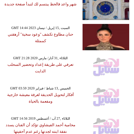
شهر واعد فالحظ يبتسم لك لتبدأ صفحة جديدة
GMT 14:44 2023 السبت ,15 إبريل / نيسان
حنان مطاوع تكشف "وعود سخية" أرهقني
كممثلة
GMT 21:28 2020 الثلاثاء ,31 آذار/ مارس
تعرفي على طريقة إعداد وتحضير السحلب
الدايت
GMT 03:59 2020 الخميس ,13 شباط / فبراير
أفكار لتحويل الحديقة لغرفة معيشة خارجية
ومفعمة بالحياة
GMT 14:56 2019 الثلاثاء ,27 آب / أغسطس
محامية أحمد الفيشاوي تؤكد أن الفنان يسدد
نفقة ابنته لجدتها رغم عدم أحقيتها