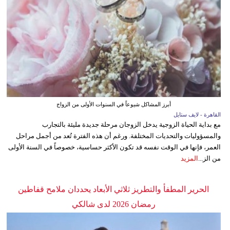
أبرز المشاكل شيوعاً في السنوات الأولى من الزواج
القاهرة - لايف ستايل
مع بداية الحياة الزوجية يدخل الزوجان مرحلة جديدة مليئة بالتجارب
والمسؤوليات والتحديات المختلفة. ورغم أن هذه الفترة تُعد من أجمل مراحل
العمر، فإنها في الوقت نفسه قد تكون الأكثر حساسية، خصوصاً في السنة الأولى
من الز...
المزيد
الحرير المطفأ والتطريز ثلاثي الأبعاد يحددان ملامح قفاطين
رمضان 2026 لدى شالكي