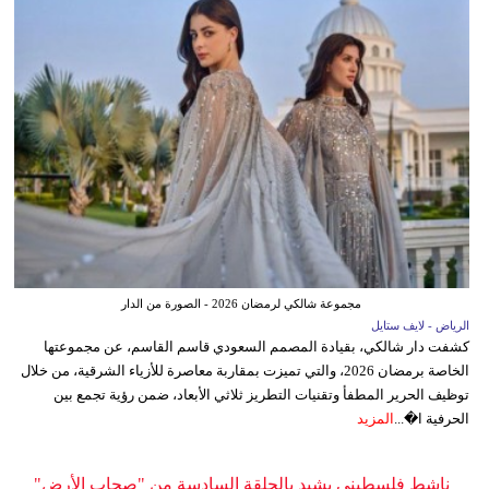
مجموعة شالكي لرمضان 2026 - الصورة من الدار
الرياض - لايف ستايل
كشفت دار شالكي، بقيادة المصمم السعودي قاسم القاسم، عن مجموعتها
الخاصة برمضان 2026، والتي تميزت بمقاربة معاصرة للأزياء الشرقية، من خلال
توظيف الحرير المطفأ وتقنيات التطريز ثلاثي الأبعاد، ضمن رؤية تجمع بين
الحرفية ا�...
المزيد
ناشط فلسطيني يشيد بالحلقة السادسة من "صحاب الأرض"