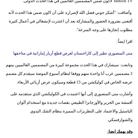
fashion TV لأكون ضمن المصممين العالمين في هذا الحدث الدولى.
وأضافت: "أشكر جوني فضل الله لإصراره على أن اكون ضمن هذا الحدث لأنه
أقنعنى بضرورة الحضور والمشاركة بعد أن اعتذرت لإنشغالي في أعمال كثيرة
مطلوب إنجازها على وجه السرعة".
اقرا ايضاً:
منى المنصوري تطير إلى كازاخستان لعرض قطع أزيار إماراتية في متاحفها
وتابعت: سيشارك في هذا الحدث مجموعة كبيرة من المصممين العالميين بينهم
3 مصممين عرب أنا واحدة منهم ووفقا لنظام أسبوع الموضة سيقدم كل مصمم
عرضه الخاص في كوليكشن من 15 قطعة وسيكون عرض أزيائي الأربعاء.
وأشارت منى المنصوري إلى أنها اعتمدت في الكوليكشن الذي ستقدمه على
أقمشة من الحرير والأورجانزا الطبيعي بقصات جديدة مع استخدام ألوان
الباستيل والاعتماد على التطريزات المميزة بنظام الشك اليدوي
والشوارفسكي.
وقد يهمك ايضا: