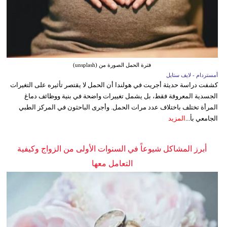
فترة الحمل الصورة من (unsplash)
أمستردام - لايف ستايل
كشفت دراسة حديثة أجريت في هولندا أن الحمل لا يقتصر تأثيره على التغيرات
الجسدية المعروفة فقط، بل يشمل تغييرات واضحة في بنية ووظائف دماغ
المرأة تختلف باختلاف عدد مرات الحمل. وأجرى الباحثون في المركز الطبي
الجامعي بأ...
المزيد
أبرز المشاكل شيوعاً في السنوات الأولى من الزواج وكيفية
التعامل معها