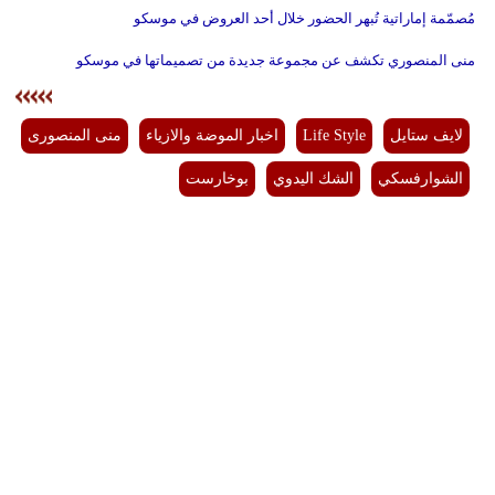
مُصمّمة إماراتية تُبهر الحضور خلال أحد العروض في موسكو
منى المنصوري تكشف عن مجموعة جديدة من تصميماتها في موسكو
لايف ستايل
Life Style
اخبار الموضة والازياء
منى المنصورى
الشوارفسكي
الشك اليدوي
بوخارست