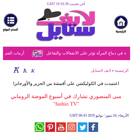
آخر تحديث GMT 19:10:39
الرئيسية
مرأة
أزياء
أزياء
في دماغ المرأة تؤثر على الانفعالات والتفاعل
أزمات الفتيات في
إسلامية
فن
الرئيسية
»
لايف لاستايل
ديكور
اعتمدت في الكوليكشن على أقمشة من الحرير والأورجانزا
صحة
منى المنصوري تشارك في أسبوع الموضة الروماني
"fashio TV"
سياحة
وسفر
06:43 2019 الأربعاء ,24 تموز / يوليو
GMT
أبراج