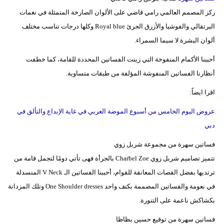
ركز المصمم العالمي رامي قاضي على الألوان الصارخة المتمثلة في نغمات
البرتقالي والفوشيا والأزرق الجرئ Royal blue وكلها درجات تناسب مختلف
ألوان البشرة لا سيما السمراء.
أحببنا الأكمام المنفوخة التي زينت الفساتين المحددة للقامة، كما خطفت
أنظارنا الفساتين المنفوشة المؤلفة من طبقات متساوية.
اقرا ايضاً:
عروض اليوم الخامس من أسبوع الموضة العربي في غاية الإبداع والتألق في
دبي
فساتين سهرة من مجموعة شربل زوي
تتميز تصاميم شربل زوي Charbel Zoe بالجرأة فهى تأتي دومًا لتجمل قامة من
ترتديها بفضل القصات المعانقة للقوام، أحببنا الفساتين الـ V Neck المنسدلة
في نعومة والفساتين المصممة بكتف واحد One Shoulder dresses وتلك المزدانة
بكشاكش ناعمة على التنورة.
فساتين سهرة من توقيع حسين بظاظا