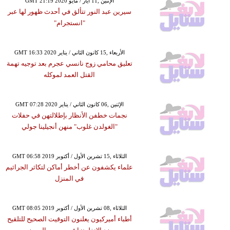
GMT 21:19 2020 الإثنين ,11 أيار / مايو
سيرين عبد النور تتألق في أحدث ظهور لها عبر
"انستجرام"
GMT 16:33 2020 الأربعاء ,15 كانون الثاني / يناير
تعليق محامي زوج نانسي عجرم بعد توجيه تهمة
القتل العمد لموكله
GMT 07:28 2020 الإثنين ,06 كانون الثاني / يناير
نجمات خطفن الأنظار بإطلالتهن في حفلات
"الغولدن غلوب" منهن أنجيلينا جولي
GMT 06:58 2019 الثلاثاء ,15 تشرين الأول / أكتوبر
علماء يكشفون عن أخطر أماكن لتكاثر الجراثيم
في المنزل
GMT 08:05 2019 الثلاثاء ,08 تشرين الأول / أكتوبر
أطباء أميركيون يعلنون التوقيت الصحيح للتلقيح