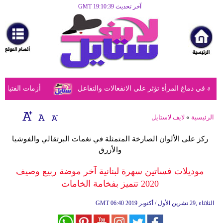
آخر تحديث GMT 19:10:39
الرئيسية
مرأة
أزياء
أزياء
في دماغ المرأة تؤثر على الانفعالات والتفاعل
أزمات الفتيات في
إسلامية
فن
الرئيسية
»
لايف لاستايل
ديكور
ركز على الألوان الصارخة المتمثلة في نغمات البرتقالي والفوشيا
والأزرق
صحة
موديلات فساتين سهرة لبنانية آخر موضة ربيع وصيف
سياحة
2020 تتميز بفخامة الخامات
وسفر
06:40 2019 الثلاثاء ,29 تشرين الأول / أكتوبر
GMT
أبراج