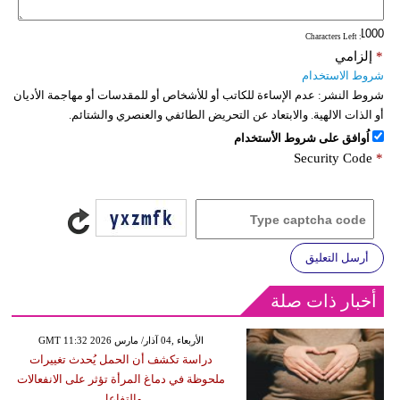
: Characters Left
*
إلزامي
شروط الاستخدام
شروط النشر:
عدم الإساءة للكاتب أو للأشخاص أو للمقدسات أو مهاجمة الأديان
أو الذات الالهية. والابتعاد عن التحريض الطائفي والعنصري والشتائم.
اُوافق على شروط الأستخدام
Security Code
*
أرسل التعليق
أخبار ذات صلة
GMT 11:32 2026 الأربعاء ,04 آذار/ مارس
دراسة تكشف أن الحمل يُحدث تغييرات
ملحوظة في دماغ المرأة تؤثر على الانفعالات
والتفاعل