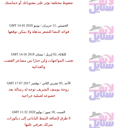
ضغوط مختلفة تؤثر على معنوياتك أو حماستك
GMT 14:45 2020 الخميس ,11 حزيران / يونيو
فوائد النشا للشعر مذهلة ولا يمكن توقعها
GMT 14:16 2019 الثلاثاء ,02 إبريل / نيسان
تجنب المواجهات وكن حذرًا من مشاعر الغضب
والعدائية
GMT 17:07 2017 الأحد ,05 تشرين الثاني / نوفمبر
زوجة يوسف الشريف توجه له رسالة بعد
خضوعه لعملية جراحية
GMT 11:32 2020 السبت ,18 تموز / يوليو
8 طرق لإضافة النمط الياباني إلى ديكورات
منزلك تعرفي عليها