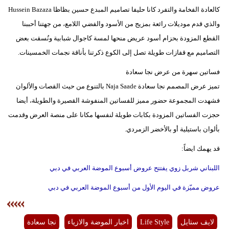
كالعادة الفخامة والتفرد كانا حليفا تصاميم المبدع حسين بظاظا Hussein Bazaza
والذي قدم موديلات رائعة بمزيج من الأسود والفضي اللامع، من جهتنا أحببنا
القطع المزودة بحزام أسود عريض منحها لمسة كاجوال شبابية ونُسقت بعض
التصاميم مع قفازات طويلة تصل إلى الكوع ذكرتنا بأناقة نجمات الخمسينات.
فساتين سهرة من عرض نجا سعادة
تميز عرض المصمم نجا سعادة Naja Saade بالتنوع من حيث القصات والألوان
فشهدت المجموعة حضور مميز للفساتين المنفوشة القصيرة والطويلة، أيضا
حجزت الفساتين المزودة بكابات طويلة لنفسها مكانا على منصة العرض وقدمت
بألوان باستيلية أو بالأخضر الزمردي.
قد يهمك ايضاً:
اللبناني شربل زوي يفتتح عروض أسبوع الموضة العربي في دبي
عروض مميّزة في اليوم الأول من أسبوع الموضة العربي في دبي
لايف ستايل
Life Style
اخبار الموضة والازياء
نجا سعادة