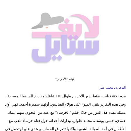
فيديو
مدوَنات
مشاكل
وحلول
فيلم "الأخرس"
القاهرة ـ محمد عمار
قدم ثلاثة فنانيين فقط، دور الأخرس طوال 110 عامًا هو تاريخ السينما المصرية،
وفي هذه التقرير نلقي الضوء على هؤلاء الفنانيين، أولهم سميرة أحمد، فهي أول
ممثلة تقدم هذا الدور من خلال فيلم "الخرساء" مع عدد من النجوم، منهم عماد
حمدي، حسن يوسف، محمد علوان، ودارات أحداثه حول فتاة خرساء تلعب مع
الأطفال في أحد الموالد الشعبية ولكنها تتعرض للخطف ويعتدي عليها وتحمل في