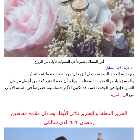
أبرز المشاكل شيوعاً في السنوات الأولى من الزواج
القاهرة - لايف ستايل
مع بداية الحياة الزوجية يدخل الزوجان مرحلة جديدة مليئة بالتجارب
والمسؤوليات والتحديات المختلفة. ورغم أن هذه الفترة تُعد من أجمل مراحل
العمر، فإنها في الوقت نفسه قد تكون الأكثر حساسية، خصوصاً في السنة الأولى
من الز...
المزيد
الحرير المطفأ والتطريز ثلاثي الأبعاد يحددان ملامح قفاطين
رمضان 2026 لدى شالكي