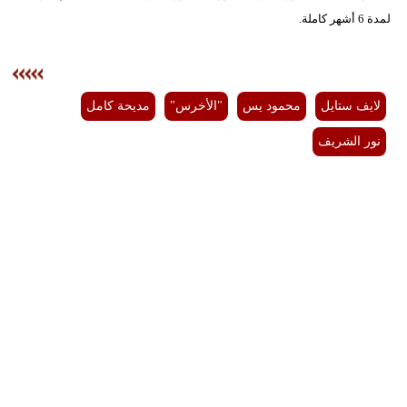
لمدة 6 أشهر كاملة.
لايف ستايل
محمود يس
"الأخرس"
مديحة كامل
نور الشريف