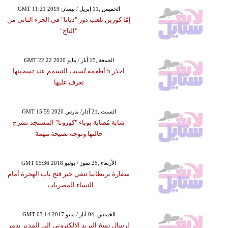
GMT 11:21 2019 الخميس ,11 إبريل / نيسان
إمّا كورين تلعب دور "ديانا" في الجزء الثاني من
"التاج"
GMT 22:22 2020 الجمعة ,15 أيار / مايو
احذر 5 أطعمة تُسبب التسمم عند تسخينها
تعرف عليها
GMT 15:59 2020 السبت ,21 آذار/ مارس
شابة مُصابة بوباء "كورونا" المستجد تشرح
حالتها وتوجه نصيحة مهمة
GMT 05:36 2018 الأربعاء ,25 تموز / يوليو
سفارة بريطانيا تنفي خبر فتح باب الهجرة أمام
النساء المصريات
GMT 03:14 2017 الخميس ,04 أيار / مايو
إرسال نسخ البريد الإلكتروني إلى المدير يدمر