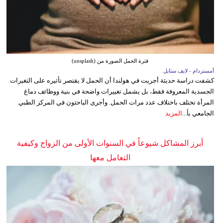
فترة الحمل الصورة من (unsplash)
أمستردام - لايف ستايل
كشفت دراسة حديثة أجريت في هولندا أن الحمل لا يقتصر تأثيره على التغيرات
الجسدية المعروفة فقط، بل يشمل تغييرات واضحة في بنية ووظائف دماغ
المرأة تختلف باختلاف عدد مرات الحمل. وأجرى الباحثون في المركز الطبي
الجامعي بأ...
المزيد
أبرز المشاكل شيوعاً في السنوات الأولى من الزواج وكيفية
التعامل معها