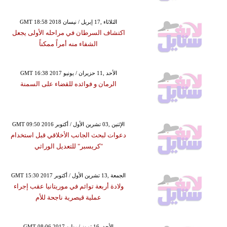
GMT 18:58 2018 الثلاثاء ,17 إبريل / نيسان
اكتشاف السرطان في مراحله الأولى يجعل
الشفاء منه أمراً ممكناً
GMT 16:38 2017 الأحد ,11 حزيران / يونيو
الرمان و فوائده للقضاء على السمنة
GMT 09:50 2016 الإثنين ,03 تشرين الأول / أكتوبر
دعوات لبحث الجانب الأخلاقي قبل استخدام
"كريسبر" للتعديل الوراثي
GMT 15:30 2017 الجمعة ,13 تشرين الأول / أكتوبر
ولادة أربعة توائم في موريتانيا عقب إجراء
عملية قيصرية ناجحة للأم
GMT 08:06 2017 الأحد ,16 تموز / يوليو