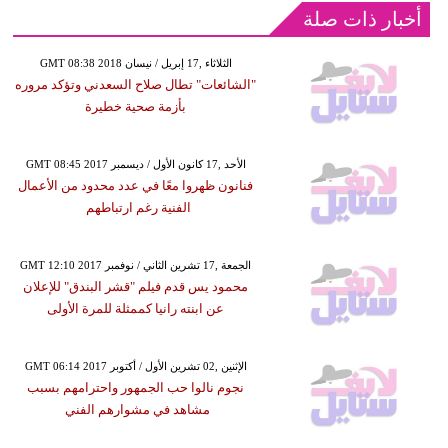
أخبار ذات صلة
GMT 08:38 2018 الثلاثاء ,17 إبريل / نيسان
"الشائعات" تطال صلاح السعدني وتؤكد مروره
بأزمة صحية خطيرة
GMT 08:45 2017 الأحد ,17 كانون الأول / ديسمبر
فنانون ظهروا معًا في عدد محدود من الأعمال
الفنية رغم ارتباطهم
GMT 12:10 2017 الجمعة ,17 تشرين الثاني / نوفمبر
محمود يس قدم فيلم "قشر البندق" للإعلان
عن ابنته رانيا كممثلة للمرة الأولى
GMT 06:14 2017 الإثنين ,02 تشرين الأول / أكتوبر
نجوم نالوا حب الجمهور واحترامهم بسبب
مشاهد في مشوارهم الفني