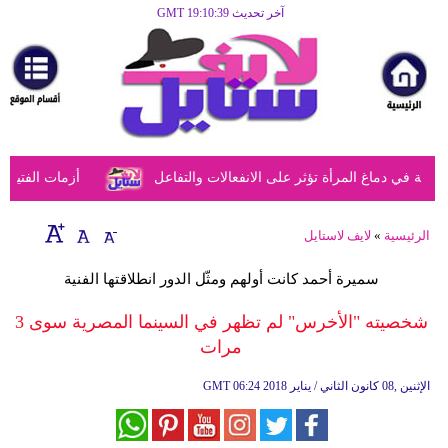
آخر تحديث GMT 19:10:39
الرئيسية
مرأة
أزياء
أزياء
في دماغ المرأة تؤثر على الانفعالات والتفاعل
أزمات الفتيات ف
إسلامية
فن
الرئيسية
»
لايف لاستايل
ديكور
سميرة أحمد كانت أولهم ومثّل الدور انطلاقتها الفنية
صحة
شخصيته "الأخرس" لم تظهر في السينما المصرية سوى 3
مرات
سياحة
وسفر
06:24 2018 الإثنين ,08 كانون الثاني / يناير
GMT
أبراج