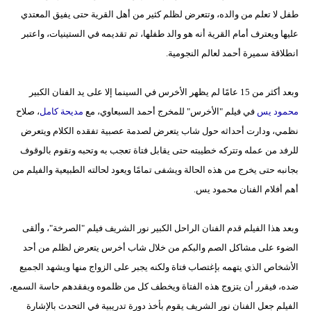
طفل لا تعلم من والده، وتتعرض لظلم كثير من أهل القرية حتى يفيق المعتدي
عليها ويعترف أمام القرية أنه هو والد طفلها، تم تقديمه في الستينيات، واعتبر
انطلاقة سميرة أحمد لعالم النجومية.
وبعد أكثر من 15 عامًا لم يظهر الأخرس في السينما إلا على يد الفنان الكبير
محمود يس
في فيلم "الأخرس" للمخرج أحمد السبعاوي، مع
مديحة كامل
، صلاح
نظمي، ودارت أحداثه حول شاب يتعرض لصدمة عصبية تفقده الكلام ويتعرض
للرفد من عمله وتتركه خطيبته حتى يقابل فتاة تعجب به وتحبه وتقوم بالوقوف
بجانبه حتى يخرج من هذه الحالة ويشفى تمامًا ويعود لحالته الطبيعية والفيلم من
أهم أفلام الفنان محمود يس.
وبعد هذا الفيلم قدم الفنان الراحل الكبير نور الشريف فيلم "الصرخة"، وألقى
الضوء على مشاكل الصم والبكم من خلال شاب أخرس يتعرض لظلم من أحد
الأشخاص الذي يتهمه بإغتصاب فتاة ولكنه يجبر على الزواج منها ويشهد الجميع
ضده، فيقرر أن يتزوج هذه الفتاة ويخطف كل من ظلموه ويفقدهم حاسة السمع،
الفيلم جعل الفنان نور الشريف يقوم بأخذ دورة تدريبية في التحدث بالإشارة