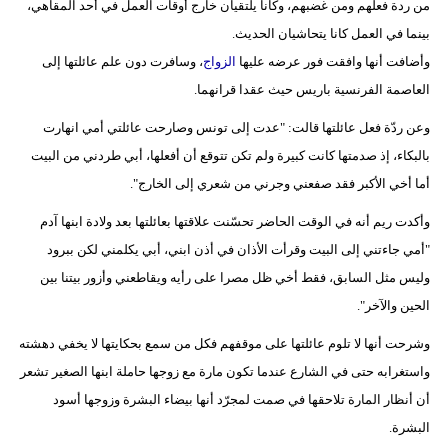
من ردة فعلهم ومن غضبهم، وكانا يلتقيان خارج أوقات العمل في أحد المقاهي،
بينما في العمل كانا يتحاشيان الحديث.
وأضافت أنها وافقت فور عرضه عليها
الزواج
، وسافرت دون علم عائلتها إلى
العاصمة الفرنسية باريس حيث عقدا قرانهما.
وعن ردّة فعل عائلتها قالت: "عدت إلى تونس وصارحت عائلتي أمي انهارت
بالبكاء، إذ صدمتها كانت كبيرة ولم تكن تتوقع أن أفعلها، أبي طردني من البيت
أما أخي الأكبر فقد صفعني وجرني من شعري إلى الخارج".
وأكدت ريم أنه في الوقت الحاضر تحسّنت علاقتها بعائلتها بعد ولادة ابنها آدم
"أمي جاءتني إلى البيت وقرأت الأذان في أذن ابني، أبي يكلمني لكن ببرود
وليس مثل السابق، فقط أخي ظل مصرا على رأيه ويقاطعني وأزور بيتنا بين
الحين والآخر".
وشرحت أنها لا تلوم عائلتها على موقفهم فكل من سمع بحكايتها لا يخفي دهشته
واستغرابه حتى في الشارع عندما تكون مارة مع زوجها حاملة ابنها الصغير تشعر
أن أنظار المارة تلاحقها في صمت لمجرّد أنها بيضاء البشرة وزوجها أسود
البشرة.