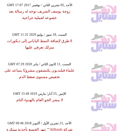
GMT 17:07 2017 الأحد ,05 تشرين الثاني / نوفمبر
زوجة يوسف الشريف توجه له رسالة بعد
خضوعه لعملية جراحية
GMT 11:32 2020 السبت ,18 تموز / يوليو
8 طرق لإضافة النمط الياباني إلى ديكورات
منزلك تعرفي عليها
GMT 07:29 2020 السبت ,11 كانون الثاني / يناير
علماء فنلنديون يكتشفون مشروبًا يساعد على
تخفيض مستوى ضغط الدم
GMT 15:49 2019 الإثنين ,25 آذار/ مارس
لا يبشر الجو العام بالهدوء التام
GMT 09:46 2018 الأحد ,21 تشرين الأول / أكتوبر
شركة Allbirds"" تبهر الجميع بأحذية مبتكرة