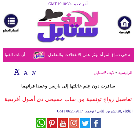
آخر تحديث GMT 19:10:39
الرئيسية
مرأة
أزياء
أزياء
في دماغ المرأة تؤثر على الانفعالات والتفاعل
أزمات الفتيات في
إسلامية
فن
الرئيسية
»
لايف لاستايل
ديكور
​سافرت دون عِلم عائلتها إلى باريس وعقدا قرانهما
صحة
تفاصيل زواج تونسية مِن شاب مسيحي ذي أصول أفريقية
سياحة
06:23 2017 الثلاثاء ,28 تشرين الثاني / نوفمبر
GMT
وسفر
أبراج