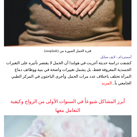
فترة الحمل الصورة من (unsplash)
أمستردام - لايف ستايل
كشفت دراسة حديثة أجريت في هولندا أن الحمل لا يقتصر تأثيره على التغيرات
الجسدية المعروفة فقط، بل يشمل تغييرات واضحة في بنية ووظائف دماغ
المرأة تختلف باختلاف عدد مرات الحمل. وأجرى الباحثون في المركز الطبي
الجامعي بأ...
المزيد
أبرز المشاكل شيوعاً في السنوات الأولى من الزواج وكيفية
التعامل معها