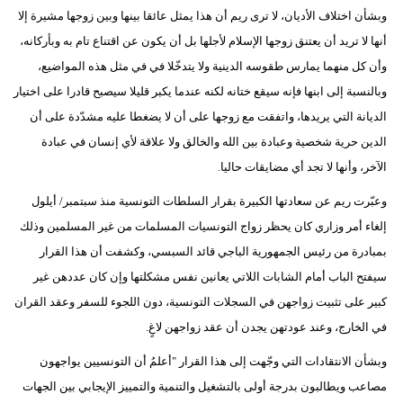
وبشأن اختلاف الأديان، لا ترى ريم أن هذا يمثل عائقا بينها وبين زوجها مشيرة إلا
أنها لا تريد أن يعتنق زوجها الإسلام لأجلها بل أن يكون عن اقتناع تام به وبأركانه،
وأن كل منهما يمارس طقوسه الدينية ولا يتدخّلا في في مثل هذه المواضيع،
وبالنسبة إلى ابنها فإنه سيقع ختانه لكنه عندما يكبر قليلا سيصبح قادرا على اختيار
الديانة التي يريدها، واتفقت مع زوجها على أن لا يضغطا عليه مشدّدة على أن
الدين حرية شخصية وعبادة بين الله والخالق ولا علاقة لأي إنسان في عبادة
الآخر، وأنها لا تجد أي مضايقات حاليا.
وعبّرت ريم عن سعادتها الكبيرة بقرار السلطات التونسية منذ سبتمبر/ أيلول
إلغاء أمر وزاري كان يحظر زواج التونسيات المسلمات من غير المسلمين وذلك
بمبادرة من رئيس الجمهورية الباجي قائد السبسي، وكشفت أن هذا القرار
سيفتح الباب أمام الشابات اللاتي يعانين نفس مشكلتها وإن كان عددهن غير
كبير على تثبيت زواجهن في السجلات التونسية، دون اللجوء للسفر وعقد القران
في الخارج، وعند عودتهن يجدن أن عقد زواجهن لاغٍ.
وبشأن الانتقادات التي وجّهت إلى هذا القرار "أعلمُ أن التونسيين يواجهون
مصاعب ويطالبون بدرجة أولى بالتشغيل والتنمية والتمييز الإيجابي بين الجهات