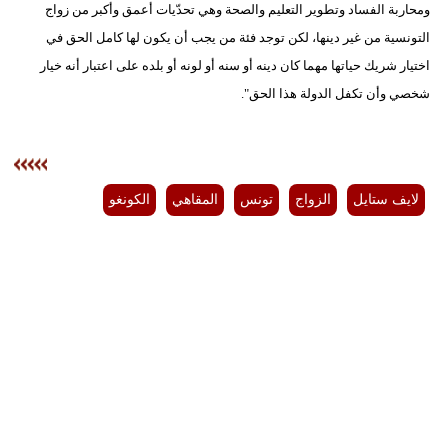
ومحاربة الفساد وتطوير التعليم والصحة وهي تحدّيات أعمق وأكبر من زواج
التونسية من غير دينها، لكن توجد فئة من يجب أن يكون لها كامل الحق في
اختيار شريك حياتها مهما كان دينه أو سنه أو لونه أو بلده على اعتبار أنه خيار
شخصي وأن تكفل الدولة هذا الحق".​​
لايف ستايل
الزواج
تونس
المقاهي
الكونغو