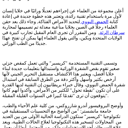
أعلن مجموعة من العلماء عن إجراءهم تعديلًا وراثيًا في خلايا إنسان
لأول مرة باستخدام تقنية رائدة، وتعتبر هذه خطوة جديدة في إعادة
كتابة
الحمض النووي
لتحديد الأمراض الفتاكة, وجاء ذلك بعد حقن
العلماء رجلًا في الصين بخلايا مناعية معدلة تم تصميمها لمحاربة
سرطان الرئة
, ومن المقرر أن تجرى العام المقبل تجارب كبيرة في
الولايات المتحدة وبكين، والتي يقول العلماء إنها يمكن أن تفتح عهدًا
جديدًا من الطب الوراثي.
وتسمى التقنية المستخدمة "كريسبر" والتي تعمل كمقص جزئي
صغير تقوم بقص الشفرة الوراثية واستبدالها بتعليمات جديدة لبناء
خلايا أفضل، ويعتبر هذا الاكتشاف مستقبل التحرير الجيني لأنها
أرخص بكثير وأسهل وأكثر دقة من الطرق السابقة في استبدال
شفرة الحمض النووي، وقال خبراء بريطانيون إن التقنية لديها القدرة
على أن تكون "نقطة تحول" للكثير من الأمراض، وأكدوا أنهم كانوا
يتوقعون أن ترى "تقدمًا كبيرا في السنوات القليلة المقبلة".
وأوضح البروفيسور أندرو شارروكس، من كلية علم الأحياء والطب،
جامعة مانشستر: "من الواضح مع التحسينات المستقبلية في
تكنولوجيا "كريسبر" ستكون الدراسة الحالية الأولى من بين العديد
من المحاولات لتسخير هذه التكنولوجيا لعلاج الحالات الطبية، ويعد
علاج السرطان أحد الاستخدامات ولكن من المحتمل أيضًا أن يعمل