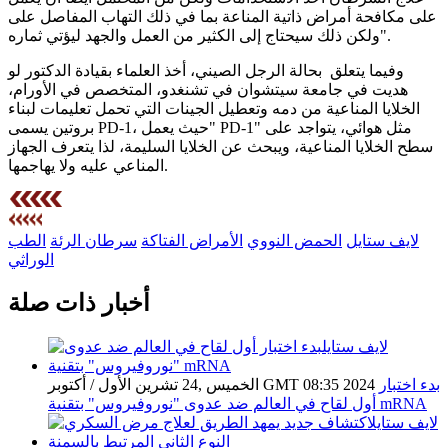
على مكافحة أمراض ذاتية المناعة بما في ذلك التهاب المفاصل على
ولكن ذلك سيحتاج إلى الكثير من العمل والجهد ليؤتي ثماره".
وفيما يتعلق بحالة الرجل الصيني، أخذ العلماء بقيادة الدكتور لو
هديت في جامعة سيتشوان في تشنغدو، المتخصص في الأورام،
الخلايا المناعية من دمه وتعطيل الجينات التي تحمل تعليمات لبناء
بروتين يسمى PD-1، حيث يعمل" PD-1" مثل هوائي، يتواجد على
سطح الخلايا المناعية، ويبحث عن الخلايا السليمة، لذا يتعرف الجهاز
المناعي عليه ولا يهاجمها.
لايف ستايل
الحمض النووي
الأمراض الفتاكة
سرطان الرئة
الطب
الوراثي
أخبار ذات صلة
بدء اختبار
الخميس ,24 تشرين الأول / أكتوبر GMT 08:35 2024
أول لقاح في العالم ضد عدوى "نوروفيروس" بتقنية mRNA