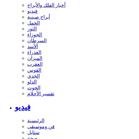
أخبار الفلك والأبراج
فيديو
أبراج صينية
الحمل
الثور
الجوزاء
السرطان
الأسد
العذراء
الميزان
العقرب
القوس
الجدي
الدلو
الحوت
تفسير الأحلام
فيديو
الرئيسية
فن وموسيقى
ستايل
صحة