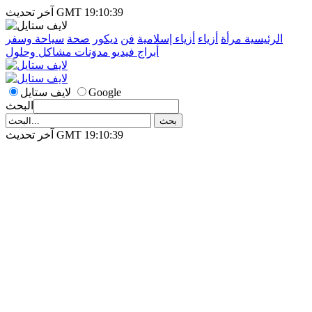
آخر تحديث GMT 19:10:39
الرئيسية
مرأة
أزياء
أزياء إسلامية
فن
ديكور
صحة
سياحة وسفر
أبراج
فيديو
مدوَنات
مشاكل وحلول
Google
لايف ستايل
البحث
آخر تحديث GMT 19:10:39