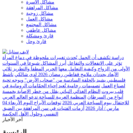
مشاكل الأسرة
مشاكل المراهقة
مشاكل زوجية
مشاكل العمل
مشاكل المجتمع
مشاكل عاطفي
قارئ ومشكلة
قارئ وحل
دراسة تكشف أن الحمل يُحدث تغييرات ملحوظة في دماغ المرأة
تؤثر على الانفعالات والتفاعل
أبرز المشاكل شيوعاً في السنوات
الأولى من الزواج وكيفية التعامل معها
الحرير المطفأ والتطريز ثلاثي
الأبعاد يحددان ملامح قفاطين رمضان 2026 لدى شالكي
ناشط
فلسطيني يشيد بالحلقة السادسة من "صحاب الأرض" ويوجه تحية
لصناع العمل
تصميمات رخامية تُعيد إحياء الحمّامات الرومانية في
قلب بيروت
النظام الغذائي النباتي يقلل من خطر الإصابة بخمسة
أنواع من السرطان
المنظمة العربية للسياحة تدعو العالم العربي
للاحتفال بيوم السياحة العربي 2026
توقعات الأبراج اليوم الأربعاء 04
مارس / أذار 2026
أزمات الفتيات في سن المراهقة بين الضيق
النفسي وحلول الأهل الحكيمة
أخر الأخبار
الرئيسية