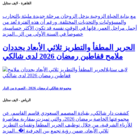
القاهرة - لايف ستايل
مع بداية الحياة الزوجية يدخل الزوجان مرحلة جديدة مليئة بالتجارب
والمسؤوليات والتحديات المختلفة. ورغم أن هذه الفترة تُعد من
أجمل مراحل العمر، فإنها في الوقت نفسه قد تكون الأكثر حساسية،
خصوصاً في السنة الأولى من الز...
المزيد
الحرير المطفأ والتطريز ثلاثي الأبعاد يحددان
ملامح قفاطين رمضان 2026 لدى شالكي
مجموعة شالكي لرمضان 2026 - الصورة من الدار
الرياض - لايف ستايل
كشفت دار شالكي، بقيادة المصمم السعودي قاسم القاسم، عن
مجموعتها الخاصة برمضان 2026، والتي تميزت بمقاربة معاصرة
للأزياء الشرقية، من خلال توظيف الحرير المطفأ وتقنيات التطريز
ثلاثي الأبعاد، ضمن رؤية تجمع بين الحرفية ا�...
المزيد