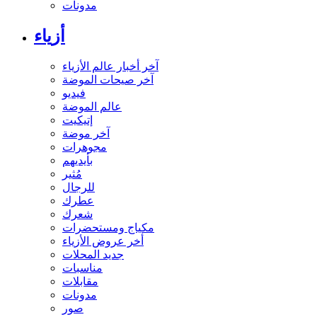
مدونات
أزياء
آخر أخبار عالم الأزياء
آخر صيحات الموضة
فيديو
عالم الموضة
إتيكيت
آخر موضة
مجوهرات
بأيديهم
مُثير
للرجال
عطرك
شعرك
مكياج ومستحضرات
أخر عروض الأزياء
جديد المحلات
مناسبات
مقابلات
مدونات
صور