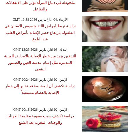
ملحوظة في دماغ المرأة تؤثر على الانفعالات
والتفاعل
GMT 10:38 2026 الأربعاء ,04 آذار/ مارس
دراسة تربط أمراض اللثة وتسوس الأسنان في
الطفولة بارتفاع خطر الإصابة بأمراض القلب
عند البلوغ
GMT 13:23 2026 الثلاثاء ,03 آذار/ مارس
التدخين يزيد من خطر الإصابة بالأمراض العينية
المدمرة مثل إعتام عدسة العين والضمور
البقعي
GMT 20:24 2026 الإثنين ,02 آذار/ مارس
دراسة تكشف أن المشيمة قد تشير إلى خطر
الإصابة بالفصام مستقبلاً
GMT 20:18 2026 الإثنين ,02 آذار/ مارس
دراسة تكشف سبب صعوبة مقاومة الدونات
والوجبات المغرية بعد الشبع