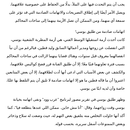
يجب أن يتم التحدث فيها على الملأ، بدلًا من الحفاظ على خصوصية علاقتهما،
ويصل الأمر أيضًا إلى إطلاق التصريحات والاتهامات الصادمة التي قد تؤثر على
سمعة أي منهما، ومن الممكن أن تصل الأزمة بينهما إلى ساحات المحاكم.
اتهامات صادمة من طليق بوسي!
كانت أحدث أزمة استقبلها الوسط الفني، هي أزمة المطربة الشعبية بوسي،
التي انفصلت عن زوجها ومدير أعمالها السابق وليد فطين، فبالرغم من أن نبأ
انفصالهما معروف قبل سنوات، وهناك قضايا بينهما لازالت في ساحات المحاكم
بسبب فترة تعاونهما فنيًا معًا؛ إلا أن طليق الفنانة قرر فضح كواليس علاقتهما،
والكشف عن بعض الأسباب التي ادعى أنها أدت لطلاقهما، إلا أن بعض المتابعين
اعتبروا أن ما قاله فطين ما هو إلا اتهامات صادمة لا تليق أن يتم التلفظ بها علنًا،
خاصة وأن لديه ابنًا من بوسي.
وظهر طليق بوسي في تقرير مصور لبرنامج "عرب وود" ونفى اتهامه بخيانة
بوسي وقت زواجهما، وقال: "أنا مش خاين.. ممكن اللي عندها بتطلعه فيا"، كما
أكد أنها حاولت التخلص منه بتلفيق بعض التهم له، حيث وضعت له سلاح وذخائر
وبعض الممنوعات أسفل سريره، بحسب قوله.