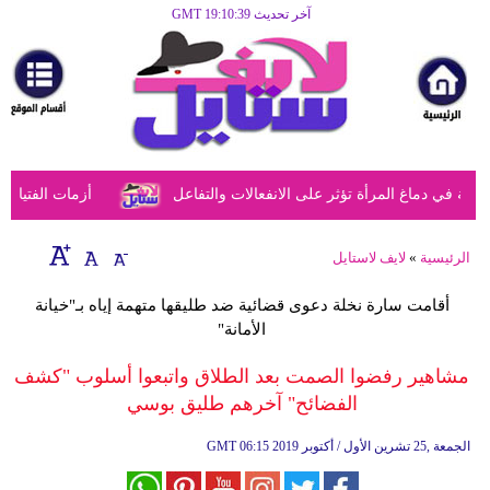
آخر تحديث GMT 19:10:39
الرئيسية
مرأة
أزياء
أزياء
ي دماغ المرأة تؤثر على الانفعالات والتفاعل
أزمات الفتيات في
إسلامية
فن
الرئيسية
»
لايف لاستايل
ديكور
أقامت سارة نخلة دعوى قضائية ضد طليقها متهمة إياه بـ"خيانة
الأمانة"
صحة
مشاهير رفضوا الصمت بعد الطلاق واتبعوا أسلوب "كشف
سياحة
الفضائح" آخرهم طليق بوسي
وسفر
06:15 2019 الجمعة ,25 تشرين الأول / أكتوبر
GMT
أبراج