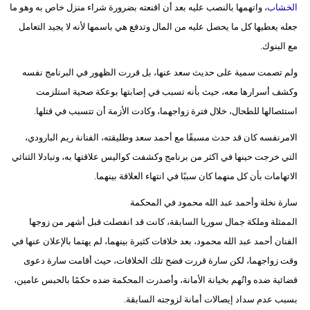
الخشاب
، واتهمها بالنصب عليه بعد أن اقنعته بضرورة شراء منزل خاص به وهو ما
جعله يعطيها كل ما يحصل عليه من المال وتدفع هي باسمها لأنه لا يجيد التعامل
مع البنوك.
ولم تصمت سمية على حديث سعد عنها، بل قررت الظهور في البرنامج نفسه
وكشف أسرارها معه، حيث بأنه تسبب في إصابتها بوعكة صحية استلزمت
استئصالها للطحال، خلال فترة زواجهما، وكادت الأزمة أن تتسبب في قتلها.
الامرنفسه كان قد حدث مسبقًا مع أحمد سعد وطليقته، الفنانة ريم البارودي،
التي خرجت حينها في اكثر من برنامج وكشفت كواليس علاقتها به، وتبادلا الثنائي
الاتهامات بأن كل منهما كان سببًا في انتهاء العلاقة بينهما.
سارة نخلة وأحمد عبد الله محمود في المحكمة
الممثلة وملكة جمال سوريا السابقة، كانت قد انفصلت قبل أشهر من زوجها
الفنان أحمد عبد الله محمود، بعد خلافات كثيرة بينهما، لم يهتما بالإعلان عنها في
وقت زواجهما، لكن سارة قررت فضح تلك الخلافات، حيث أقامت سارة دعوى
قضائية ضده واتُهم بخيانة الأمانة، وأصدرت المحكمة ضده حكمًا بالحبس عامين،
بسبب عدم سداد إيصالات أمانة لزوجته السابقة.