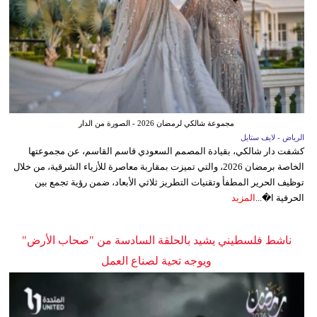
مجموعة شالكي لرمضان 2026 - الصورة من الدار
الرياض - لايف ستايل
كشفت دار شالكي، بقيادة المصمم السعودي قاسم القاسم، عن مجموعتها
الخاصة برمضان 2026، والتي تميزت بمقاربة معاصرة للأزياء الشرقية، من خلال
توظيف الحرير المطفأ وتقنيات التطريز ثلاثي الأبعاد، ضمن رؤية تجمع بين
الحرفية ا�...
المزيد
ناشط فلسطيني يشيد بالحلقة السادسة من "صحاب الأرض"
ويوجه تحية لصناع العمل