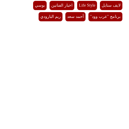
لايف ستايل
Life Style
اخبار الفنانين
بوسي
برنامج "عرب وود"
أحمد سعد
ريم البارودي