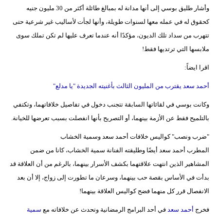
وأشار طليق بوسي إلى أنها مدانة له بمبالغ طائلة أكثر من 30 مليون جنيه
كحقوق له في عمله معها لسنوات طويلة، وأنها لجأت لأساليب غير شرعية حتى
تتهرب من سداد تلك الديون، مؤكدًا أنه عندما تعرف عليها لم تكن تملك سوى
ملابسها التي ترتديها فقط!
اقرا ايضاً:
أحمد سعد يقترب من المليون الثالث بأغنيته الجديدة "يا مدلع"
وكانت بوسي في لقائاتها السابقة تتجنب دخول في تفاصيل خلافاتهما، وتكتفي
بالتلميح فقط عن الأزمة بينهما، أو التصريح بأنها انفصلت بسبب تعرضها للخيانة.
"ضرب ونصب" كواليس خلافات أحمد سعد وسمية الخشاب
المطرب أحمد سعد أيضًا وطليقته الفنانة سمية الخشاب، كانا من ضمن
المشاهير الذين انتهت علاقتهما بكشف الأسرار بينهما، بالرغم من أن العلاقة قد
بدأت في الأساس بقصة حب بينهما، وسرعان ما تطورت إلى زواج، إلا أن بعد
الانفصال قرر كل منهما فضح كواليس العلاقة بينهما!
فخرج
أحمد سعد
في أحد البرامج الرمضانية وتحدث عن خلافاته مع
سمية