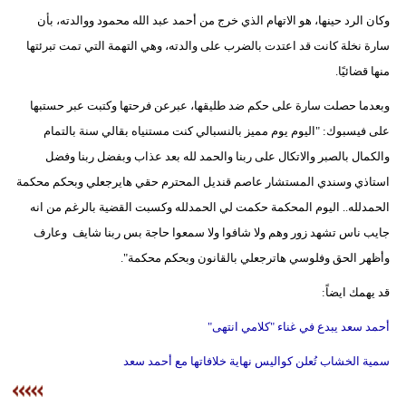
وكان الرد حينها، هو الاتهام الذي خرج من أحمد عبد الله محمود ووالدته، بأن
سارة نخلة كانت قد اعتدت بالضرب على والدته، وهي التهمة التي تمت تبرئتها
منها قضائيًا.
وبعدما حصلت سارة على حكم ضد طليقها، عبرعن فرحتها وكتبت عبر حستبها
على فيسبوك: "اليوم يوم مميز بالنسبالي كنت مستنياه بقالي سنة بالتمام
والكمال بالصبر والاتكال على ربنا والحمد لله بعد عذاب وبفضل ربنا وفضل
استاذي وسندي المستشار عاصم قنديل المحترم حقي هايرجعلي وبحكم محكمة
الحمدلله.. اليوم المحكمة حكمت لي الحمدلله وكسبت القضية بالرغم من انه
جايب ناس تشهد زور وهم ولا شافوا ولا سمعوا حاجة بس ربنا شايف وعارف
وأظهر الحق وفلوسي هاترجعلي بالقانون وبحكم محكمة".
قد يهمك ايضاً:
أحمد سعد يبدع في غناء "كلامي انتهى"
سمية الخشاب تُعلن كواليس نهاية خلافاتها مع أحمد سعد