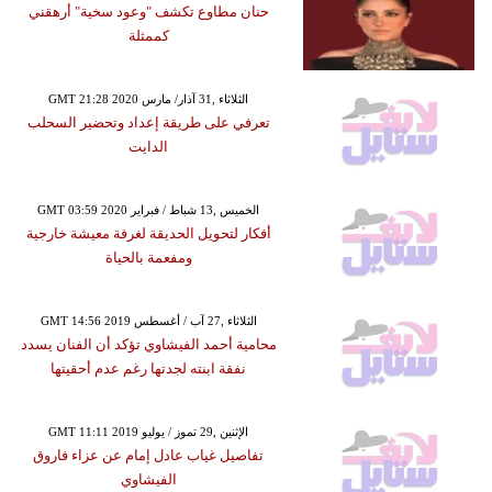
حنان مطاوع تكشف "وعود سخية" أرهقني
كممثلة
GMT 21:28 2020 الثلاثاء ,31 آذار/ مارس
تعرفي على طريقة إعداد وتحضير السحلب
الدايت
GMT 03:59 2020 الخميس ,13 شباط / فبراير
أفكار لتحويل الحديقة لغرفة معيشة خارجية
ومفعمة بالحياة
GMT 14:56 2019 الثلاثاء ,27 آب / أغسطس
محامية أحمد الفيشاوي تؤكد أن الفنان يسدد
نفقة ابنته لجدتها رغم عدم أحقيتها
GMT 11:11 2019 الإثنين ,29 تموز / يوليو
تفاصيل غياب عادل إمام عن عزاء فاروق
الفيشاوي