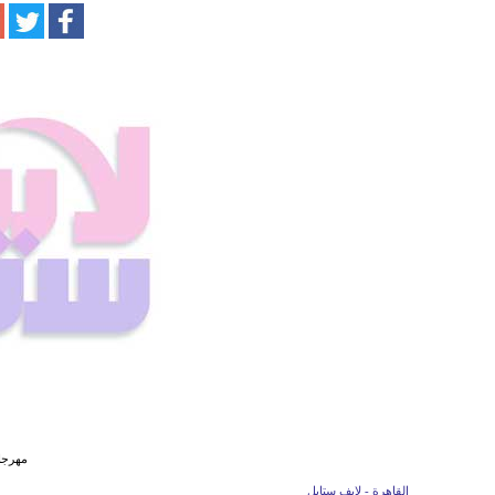
مهرجان
القاهرة - لايف ستايل