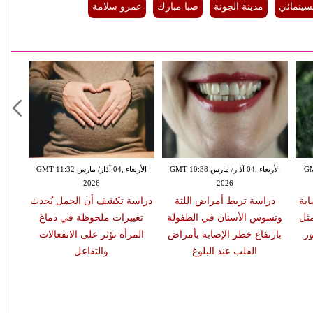
سينمائي
مدينة الجونة
صبا مبارك
عمرو سلامة
GMT 13:
الأربعاء ,04 آذار/ مارس GMT 10:38
الأربعاء ,04 آذار/ مارس GMT 11:32
2026
2026
ابة
دراسة تربط أمراض اللثة
دراسة تكشف أن الحمل يُحدث
مثل
وتسوس الأسنان في الطفولة
تغييرات ملحوظة في دماغ
ر
بارتفاع خطر الإصابة بأمراض
المرأة تؤثر على الانفعالات
القلب عند البلوغ
والتفاعل