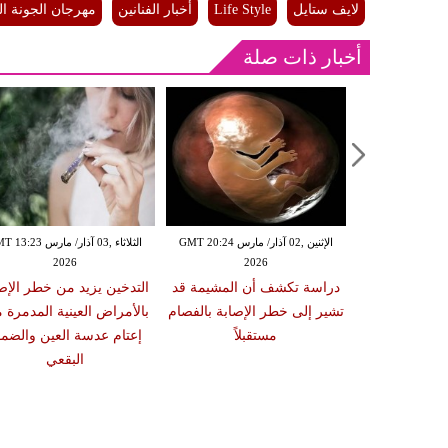
لايف ستايل
Life Style
أخبار الفنانين
مهرجان الجونة ال
أخبار ذات صلة
الإثنين ,02 آذار/ مارس GMT 20:18
الإثنين ,02 آذار/ مارس GMT 20:24
الثلاثاء ,03 آذار/ مارس 23
2026
2026
20
 سبب صعوبة
دراسة تكشف أن المشيمة قد
التدخين يزيد من خطر الإص
ات والوجبات
تشير إلى خطر الإصابة بالفصام
بالأمراض العينية المدمرة 
عد الشبع
مستقبلاً
إعتام عدسة العين والضمو
البقعي