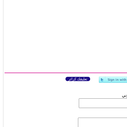
تعليقك كزائر
وني