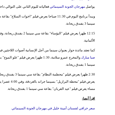
يواصل
مهرجان الجونة السينمائي
فعالياته لليوم الثاني على التوالي داخل مدينة
سينما 3 بفندق ريحانة.
الألمانية.
كما تعقد مائدة حوار بعنوان سينما من أجل الإنسانية أصوات اللاجئين في السينما يديرها رانيلد إيك بقاعة 31
صبا مبارك
سينما 1 بفندق ريحانة.
مساء يعرض فيلم "عيد القربان" بقاعة سي سينما 1 بفندق ريحانة.
اقرأ أيضا:
سعر خرافي لفستان أمينة خليل في مهرجان الجونة السينمائي