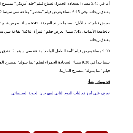
بفندق ريحانة، وفي 6:15 مساء يعرض فيلم "محصن" بقاعة سي سينما 2 بفندق ريحانة، 6:30 مساء
يعرض فيلم "جلد الأيل" بسينما 
بفندق ريحانة.
9:00 مساء يعرض فيلم "أمة الطفل الواحد" بقاعة سي سينما 2 بفندق ريحانة. 9:15 مساء، يعرض فيلم "الأب" بقاعة أوديماكس بالجامعة الألمانية.
فيلم "لما بنتولد" بمسرح المارينا.
قد يهمك ايضاً:
تعرف على أبرز فعاليات اليوم الثاني لمهرجان الجونة السينمائي