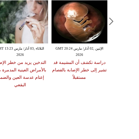
الإثنين ,02 آذار/ مارس GMT 20:18
الإثنين ,02 آذار/ مارس GMT 20:24
الثلاثاء ,03 آذار/ مارس 23
2026
2026
20
 سبب صعوبة
دراسة تكشف أن المشيمة قد
التدخين يزيد من خطر الإص
ات والوجبات
تشير إلى خطر الإصابة بالفصام
بالأمراض العينية المدمرة 
عد الشبع
مستقبلاً
إعتام عدسة العين والضمو
البقعي