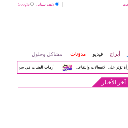
حث
لايف ستايل
Google
أبراج
فيديو
مدوَنات
مشاكل وحلول
على الانفعالات والتفاعل
أزمات الفتيات في سن المراهقة بين الض
آخر الأخبار