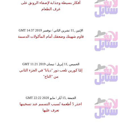
أفكار بسيطة وجذابة لإضفاء الرونق على
غرف الطعام
GMT 14:37 2019 الإثنين ,11 تشرين الثاني / نوفمبر
قاوم شهيتك وضعفك أمام المأكولات الدسمة
GMT 11:21 2019 الخميس ,11 إبريل / نيسان
إمّا كورين تلعب دور "ديانا" في الجزء الثاني
من "التاج"
GMT 22:22 2020 الجمعة ,15 أيار / مايو
احذر 5 أطعمة تُسبب التسمم عند تسخينها
تعرف عليها