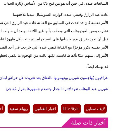
الشائعات ضده، في حين أنه هو من فتح بابًا من الأساس لإثارة الجدل.
غادة عبد الرازق وفيفي عبده..كوارث السوشيال ميديا تلاحقهما
الأمر نفسه كان قد حدث في السابق مع الفنانة غادة عبد الرازق التي تس
نشرت بعض الفيديوهات التي وصفت بأنها غير اللائقة، وبعد أن حاولت ال
قبل أن تعود بفريق يدير حسابها على انستجرام، ثم باتت أقل ظهورًا علي
الأمر نفسه تكرر مؤخرًا مع الفنانة فيفي عبده التي خرجت في أحد الف
الأمر إلى سبهم علنًا بألفاظ قاسية، لكنها نالت من الهجوم ما يكفي لجعلها
قد يهمك ايضاً:
عراقيون يُهاجمون شيرين ويتهمونها بالنفاق بعد تغريدة عن حرائق لبنان
شيرين عبد الوهاب تعود لإثارة الجدل وتصدم جمهورها بقرار مُفاجئ
لايف ستايل
Life Style
اخبار الفنانين
ريهام سعيد
أح
أخبار ذات صلة