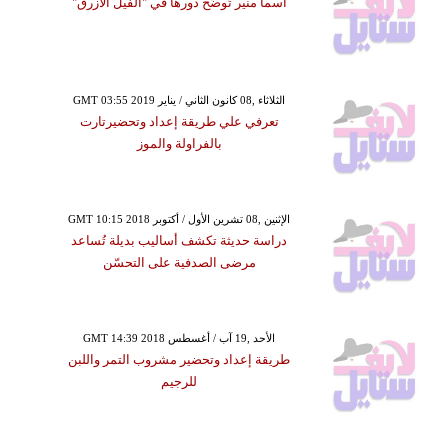
أسما منير تُوضِّح دورها في "الفيل الأزرق"
GMT 03:55 2019 الثلاثاء ,08 كانون الثاني / يناير
تعرفي علي طريقة إعداد وتحضيرتارت
بالفراولة والموز
GMT 10:15 2018 الإثنين ,08 تشرين الأول / أكتوبر
دراسة حديثة تكشف أساليب بديلة تُساعد
مرضى الصدفية على التحسّن
GMT 14:39 2018 الأحد ,19 آب / أغسطس
طريقة إعداد وتحضير مشروب التمر واللبن
للرجيم