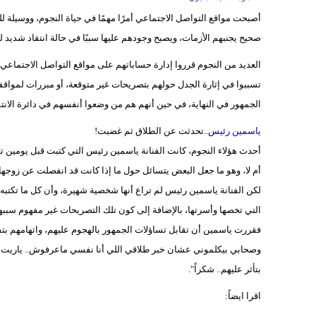
أصبحت مواقع التواصل الاجتماعي أمرًا مهمًا في حياة النجوم، ووسيلة
صحيح يجنبهم الأزمات، ويصبح وجودهم عليها سببًا في حالة انتقاد شديد
العديد من النجوم قرروا إدارة حساباتهم على مواقع التواصل الاجتماع
تسببوا في إثارة الجدل حولهم بتصريحات غير متوقعة، أو مبررات لمواقفهم 
الجمهور في النهاية، في حين أنهم هم من وضعوا أنفسهم في دائرة الانت
ياسمين رئيس
..تحدثت عن الطلاق ثم غضبت!
أحدث هؤلاء النجوم، كانت الفنانة ياسمين رئيس التي كتبت قبل يومين 
أم لا، وهو ما جعل البعض يتسائل حول ما إذا كانت قد انفصلت عن زوجها
لكن الفنانة ياسمين رئيس لم تراع أنها شخصية شهيرة، وأن كل ما تكتبه ع
التي تخصها وأسرتها، بالإضافة إلى كون تلك التصريحات غير مفهوم سببها و
فقررت ياسمين أن تقابل تساؤلات الجمهور بالهجوم عليهم، واتهامهم بت
وصحابي بيكلموني عشان خبر طلاقي اللي أنا نفسي ماعرفوش.. ياريت الإخ
بتأثر عليهم.. شكراً".
اقرا ايضاً: