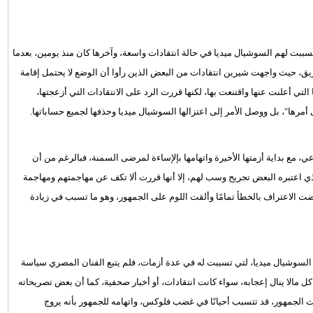
تسببت لهم السوشيال ميديا في حالة انتقادات واسعة، وآخرها كان منذ يومين، بعدما
ريق، حيث واجهت شيرين انتقادات من البعض الذين رأوا أن الوضع لا يحتمل إقامة
تي أعلنت عنها واقتنعت بها، لكنها قررت الرد على الانتقادات التي أزعجتها،
مرها"، بل ووصل الأمر إلى اعتزالها السوشيال ميديا وحذفها لجميع حساباتها.
عي، مع بداية أزمتها الأخيرة واتهامها بإلإساءة لمرضى السمنة، فبالرغم من أن
ذي اعتبره البعض تجريح وسب لهم، إلا أنها قررت ألا تكف عن مهاجمتهم ومهاجمة
فضت الاعتراف بالخطأ تمامًا وألقت اللوم على الجمهور، وهو ما تسبب في زيادة
السوشيال ميديا، لتي تسببت له في عدة أزمات، فلم يتبع الفنان المصري سياسة
 كل مالا ينال إعجابه، سواء كانت انتقادات، أو أخبار صحفية، كما أن بعض تصريحاته
يث الجمهور، قد تتسبب أحيانًا في غضب فلوكس، واتهامه للجمهور بأنه يروج