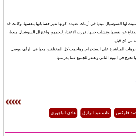
ببت لها السوشيال ميديا في أزمات عديدة، كونها تدير حساباتها بنفسها، وكانت قد
دفاع عن نفسها وفشلت حينها، قررت الاعتذار للجمهور واعتزال السوشيال ميديا،
ه من ذي قبل.
يديوهات المباشرة على انستجرام، وهاجمت كل المختلفين معها في الرأي، ووصل
 تخرج في اليوم التاني وتعتذر للجميع عما بدر منها.
مد فلوكس
غادة عبد الرازق
هادي الباجوري