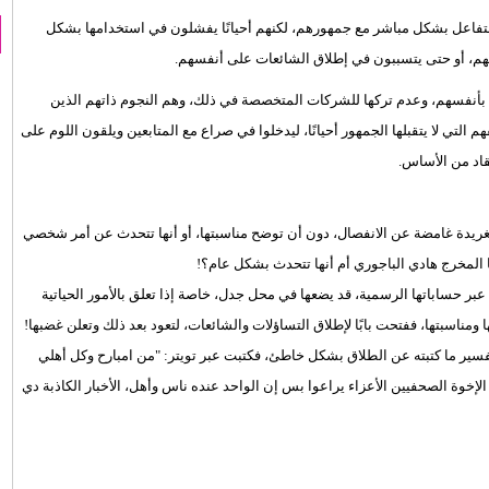
 للتفاعل بشكل مباشر مع جمهورهم، لكنهم أحيانًا يفشلون في استخدامها بشكل
 لهم، أو حتى يتسببون في إطلاق الشائعات على أنفسهم.
ي بأنفسهم، وعدم تركها للشركات المتخصصة في ذلك، وهم النجوم ذاتهم الذين
التي لا يتقبلها الجمهور أحيانًا، ليدخلوا في صراع مع المتابعين ويلقون اللوم على
قاد من الأساس.
تغريدة غامضة عن الانفصال، دون أن توضح مناسبتها، أو أنها تتحدث عن أمر شخصي
 المخرج هادي الباجوري أم أنها تتحدث بشكل عام؟!
بر حساباتها الرسمية، قد يضعها في محل جدل، خاصة إذا تعلق بالأمور الحياتية
مناسبتها، ففتحت بابًا لإطلاق التساؤلات والشائعات، لتعود بعد ذلك وتعلن غضبها!
فسير ما كتبته عن الطلاق بشكل خاطئ، فكتبت عبر تويتر: "من امبارح وكل أهلي
وة الصحفيين الأعزاء يراعوا بس إن الواحد عنده ناس وأهل، الأخبار الكاذبة دي