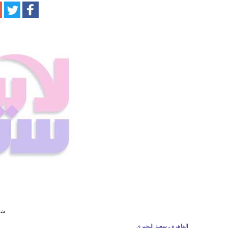
شير
القاهرة ـ سعيد البحيري