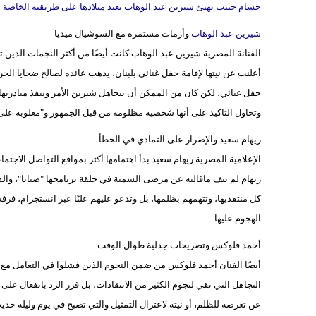
حسام حبيب يهنئ شيرين عبد الوهاب بعيد ميلادها على طريقته الخاصة
شيرين عبد الوهاب
وأزمات مستمرة مع السوشيال ميديا
الفنانة المصرية شيرين عبد الوهاب كانت أيضًا من أكثر النجمات الذين 
أعلنت عن نيتها لإقامة حفل غنائي بلبنان، يذهب عائده لصالح ضحايا الح
حفل غنائي، لكن كان من الممكن أن تتجاهل شيرين الأمر وتنفذ مبادرتها ال
وتحاول التاكيد على أنها شخصية مظلومة من قبل الجمهور و"مغلوبة على أ
ريهام سعيد والإصرار على التمادي في الخطأ
الإعلامية المصرية ريهام سعيد بدأ اهتمامها أكثر بمواقع التواصل الاجتما
ريهام لم تنف ماقالته عن مرضى السمنة في حلقة برنامجها "صبايا"، وال
كل منتقديها، وتتهمهم بظلمها، بل وتدعو عليهم علنًا عبر انستجرام، فر
الهجوم عليها.
أحمد فلوكس وتصريحات جدلية طوال الوقت
أيضًا الفنان أحمد فلوكس من ضمن النجوم الذين فشلوا في التعامل مع 
التجاهل التي تقي لنجوم الكثير من الانتقادات، بل قرر الرد بانفعال على
عن تعرضه للظلم، أو نيته لاعتزال التمثيل والتي تصبح في يوم وليلة حد