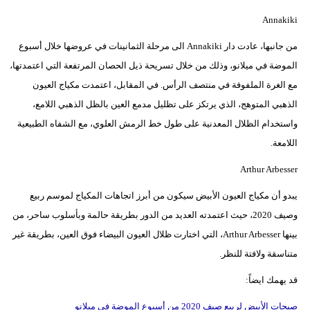
Annakiki
من جانبها، عادت دار Annakiki الى مرحلة الثمانينات في عروضها خلال أسبوع
الموضة في ميلانو، وذلك من خلال تسريحة ذيل الحصان المرتفعة التي اعتمدتها،
مع الغرة الملفوفة في منتصف الرأس. في المقابل، اعتمدت مكياج العيون
الذهبي المتوهج، الذي يرتكز على تظليل مدمع العين بالظل الذهبي اللامع،
واستخدام الظلال المعدنية على طول خط الرمش العلوي، مع الشفاه الطبيعية
اللامعة.
Arthur Arbesser
يبدو أن مكياج العيون الأبيض سيكون من أبرز اتجاهات المكياج لموسم ربيع
وصيف 2020، حيث اعتمدته العديد من الدور بطريقة حالمة وبأسلوب ساحر، من
بينها Arthur Arbesser، التي اختارت ظلال العيون البيضاء فوق العين، بطريقة غير
متناسقة ولافتة للنظر.
قد يهمك ايضاً:
صيحات الأبيض لربيع صيف 2020 من أسبوع الموضة في ميلانو