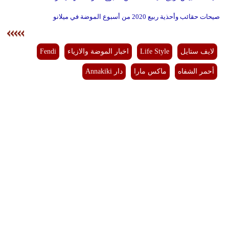
صيحات حقائب وأحذية ربيع 2020 من أسبوع الموضة في ميلانو
لايف ستايل
Life Style
اخبار الموضة والازياء
Fendi
أحمر الشفاه
ماكس مارا
دار Annakiki