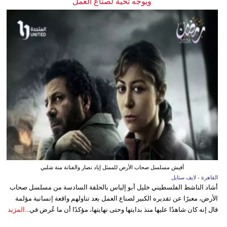
ويوجه تحية لصناع العمل
أفيش مسلسل صحاب الأرض للممثل إياد نصار والفنانة منة شلبي
القاهرة - لايف ستايل
أشاد الناشط الفلسطيني خليل أبو إلياس بالحلقة السادسة من مسلسل صحاب
الأرض، معبرًا عن تقديره الكبير لصناع العمل بعد تناولهم واقعة إنسانية مؤلمة
قال إنه كان شاهدًا عليها منذ بدايتها وحتى نهايتها، مؤكدًا أن ما عُرض في...
المزيد