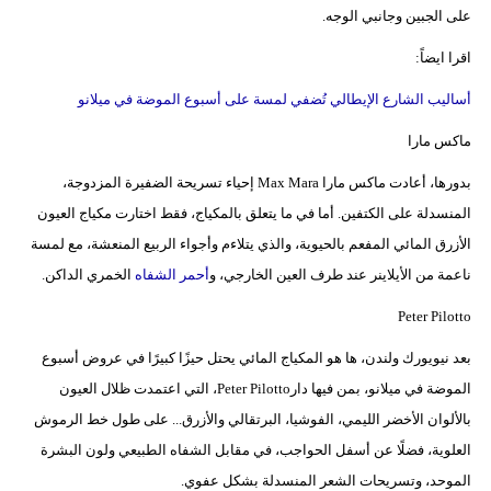
على الجبين وجانبي الوجه.
اقرا ايضاً:
أساليب الشارع الإيطالي تُضفي لمسة على أسبوع الموضة في ميلانو
ماكس مارا
بدورها، أعادت ماكس مارا Max Mara إحياء تسريحة الضفيرة المزدوجة،
المنسدلة على الكتفين. أما في ما يتعلق بالمكياج، فقط اختارت مكياج العيون
الأزرق المائي المفعم بالحيوية، والذي يتلاءم وأجواء الربيع المنعشة، مع لمسة
ناعمة من الأيلاينر عند طرف العين الخارجي، و
أحمر الشفاه
الخمري الداكن.
Peter Pilotto
بعد نيويورك ولندن، ها هو المكياج المائي يحتل حيزًا كبيرًا في عروض أسبوع
الموضة في ميلانو، بمن فيها دارPeter Pilotto، التي اعتمدت ظلال العيون
بالألوان الأخضر الليمي، الفوشيا، البرتقالي والأزرق... على طول خط الرموش
العلوية، فضلًا عن أسفل الحواجب، في مقابل الشفاه الطبيعي ولون البشرة
الموحد، وتسريحات الشعر المنسدلة بشكل عفوي.