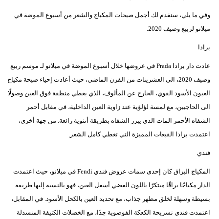
وفي ما يلي، سنقدم لك أجمل صيحات المكياج والشعر من أسبوع الموضة في
ميلانو لربيع وصيف 2020.
برادا
عادت دار برادا Prada في عروضها خلال أسبوع الموضة في ميلانو لـ موسم ربيع
وصيف 2020، الى العشرينات من القرن الماضي، حيث أعادت إحياء صيحة مكياج
العيون الأسود القوي، الخارج عن المألوف، الذي يغطي منطقة فوق العين وصولًا
الى الحاجبين، مع لمسة لؤلؤية عند زاوية العين الداخلية، في مقابل أحمر
الشفاه الأحمر المات الذي يبرز الشفاه بطريقة أنثوية رائعة. من جهة أخرى،
اعتمدت برادا القبعات المميزة التي تغطي كامل الشعر.
فندي
المكياج البراق كان إحدى سمات عروض فندي Fendi في ميلانو، حيث اعتمدت
الدار مكياجًا براقًا مبتكرًا باللون الفضي أسفل العين، فهو بالنسبة إليها طريقة
بسيطة وسهلة لخلق مظهر جذاب، مع تحديد العين بالكحل الأسود. في المقابل،
اعتمدت فندي تسريحة الكعكة الفوضوية جدًا، مع الخصلات الكثيفة المنسدلة