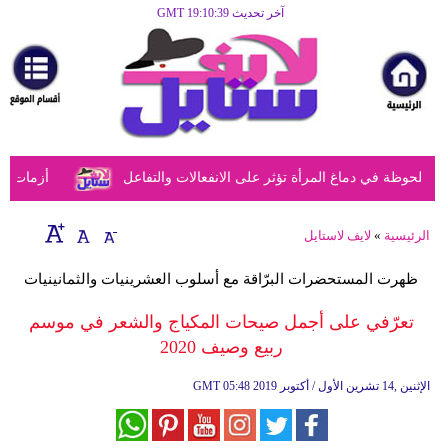
آخر تحديث GMT 19:10:39
الرئيسية
مرأة
أزياء
أزياء
حوظة في دماغ المرأة تؤثر على الانفعالات والتفاعل
أزمات الفتي
إسلامية
فن
الرئيسية
»
لايف لاستايل
ديكور
ظهرت المستحضرات البرّاقة مع أسلوب العشرينيات والثمانينيات
صحة
تعرّفي على أجمل صيحات المكياج والشعر في موسم
ربيع وصيف 2020
سياحة
وسفر
05:48 2019 الإثنين ,14 تشرين الأول / أكتوبر
GMT
أبراج