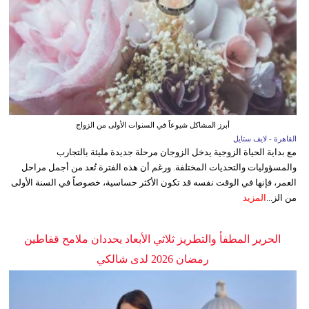
أبرز المشاكل شيوعاً في السنوات الأولى من الزواج
القاهرة - لايف ستايل
مع بداية الحياة الزوجية يدخل الزوجان مرحلة جديدة مليئة بالتجارب
والمسؤوليات والتحديات المختلفة. ورغم أن هذه الفترة تُعد من أجمل مراحل
العمر، فإنها في الوقت نفسه قد تكون الأكثر حساسية، خصوصاً في السنة الأولى
من الز...
المزيد
الحرير المطفأ والتطريز ثلاثي الأبعاد يحددان ملامح قفاطين
رمضان 2026 لدى شالكي