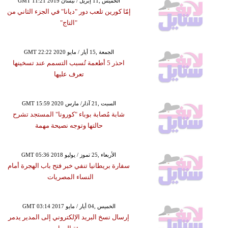
GMT 11:21 2019 الخميس ,11 إبريل / نيسان
إمّا كورين تلعب دور "ديانا" في الجزء الثاني من
"التاج"
GMT 22:22 2020 الجمعة ,15 أيار / مايو
احذر 5 أطعمة تُسبب التسمم عند تسخينها
تعرف عليها
GMT 15:59 2020 السبت ,21 آذار/ مارس
شابة مُصابة بوباء "كورونا" المستجد تشرح
حالتها وتوجه نصيحة مهمة
GMT 05:36 2018 الأربعاء ,25 تموز / يوليو
سفارة بريطانيا تنفي خبر فتح باب الهجرة أمام
النساء المصريات
GMT 03:14 2017 الخميس ,04 أيار / مايو
إرسال نسخ البريد الإلكتروني إلى المدير يدمر