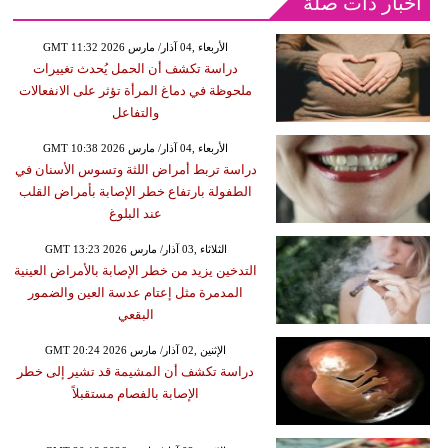
أخبار ذات صلة
GMT 11:32 2026 الأربعاء ,04 آذار/ مارس
دراسة تكشف أن الحمل يُحدث تغييرات
ملحوظة في دماغ المرأة تؤثر على الانفعالات
والتفاعل
GMT 10:38 2026 الأربعاء ,04 آذار/ مارس
دراسة تربط أمراض اللثة وتسوس الأسنان في
الطفولة بارتفاع خطر الإصابة بأمراض القلب
عند البلوغ
GMT 13:23 2026 الثلاثاء ,03 آذار/ مارس
التدخين يزيد من خطر الإصابة بالأمراض العينية
المدمرة مثل إعتام عدسة العين والضمور
البقعي
GMT 20:24 2026 الإثنين ,02 آذار/ مارس
دراسة تكشف أن المشيمة قد تشير إلى خطر
الإصابة بالفصام مستقبلاً