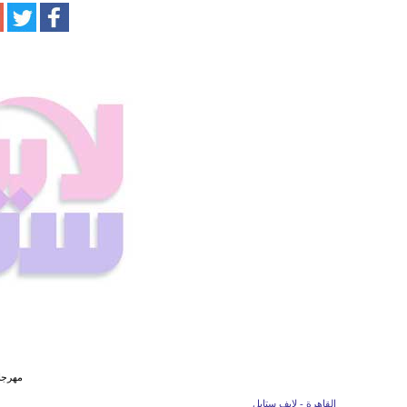
مهرجان
القاهرة - لايف ستايل