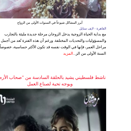
أبرز المشاكل شيوعاً في السنوات الأولى من الزواج
القاهرة - لايف ستايل
مع بداية الحياة الزوجية يدخل الزوجان مرحلة جديدة مليئة بالتجارب
والمسؤوليات والتحديات المختلفة. ورغم أن هذه الفترة تُعد من أجمل
مراحل العمر، فإنها في الوقت نفسه قد تكون الأكثر حساسية، خصوصاً
السنة الأولى من الز...
المزيد
ناشط فلسطيني يشيد بالحلقة السادسة من "صحاب الأر
ويوجه تحية لصناع العمل