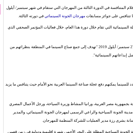
ام المتنافسة في الدورة الثالثة من المهرجان التي ستقام في شهر سبتمبر/ أيلول
مهرجان الجونة السينمائي
في دورته الثالثة.
 السينمائية التي تقام خلال دورة هذا العام، خلال فعاليات المؤتمر الصحفي الذي
وأشارت اللجنة إلى أن الدورة الثالثة التي تقام خلال الفترة من 19 إلى 27 سبتمبر/ أيلول 2019 "تهدف إلى جمع صناع السينما في المنطقة بنظرائهم من
ل إبداعاتهم السينمائية".
 للسينما يمكنهم دفع عجلة صناعة السينما العربية نحو الأمام حيث يتنافس ما يزيد
فة بجمهورية مصر العربية، ورانيا المشاط وزيرة السياحة، ورجل الأعمال المصري
الجونة السياحية والراعي الرسمى لمهرجان الجونة السينمائي، والمدير
نانة بشرى رزة مدير العمليات للشركة المنظمة للمهرجان.
جان الشاب الذي انطلقت دورته الأولى في عام 2017 بمدينة الجونة السياحية المطلة على البحر الأحمر، شهرة إقليمية ودولية في زمن قصير،