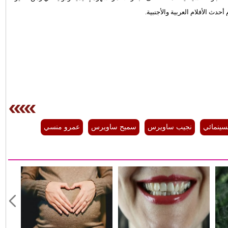
دث الأفلام العربية والأجنبية.
سينمائي
نجيب ساويرس
سميح ساويرس
عمرو منسي