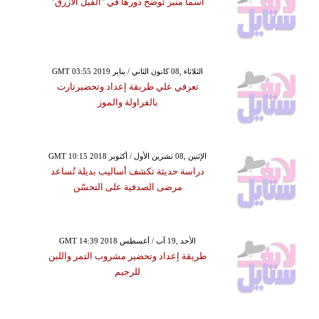
أسما منير تُوضِّح دورها في "الفيل الأزرق"
GMT 03:55 2019 الثلاثاء ,08 كانون الثاني / يناير
تعرفي علي طريقة إعداد وتحضيرتارت
بالفراولة والموز
GMT 10:15 2018 الإثنين ,08 تشرين الأول / أكتوبر
دراسة حديثة تكشف أساليب بديلة تُساعد
مرضى الصدفية على التحسّن
GMT 14:39 2018 الأحد ,19 آب / أغسطس
طريقة إعداد وتحضير مشروب التمر واللبن
للرجيم