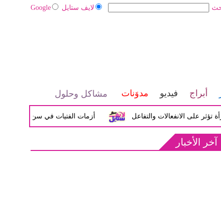
حث
لايف ستايل
Google
أبراج
فيديو
مدوَنات
مشاكل وحلول
لى الانفعالات والتفاعل
أزمات الفتيات في سن المراهقة بين الض
آخر الأخبار