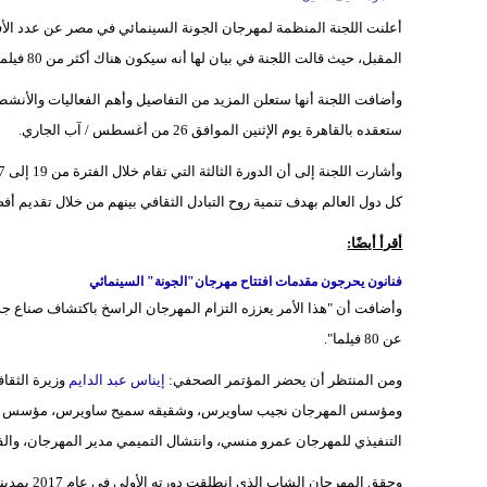
أعلنت اللجنة المنظمة لمهرجان الجونة السينمائي في مصر عن عدد الأفل
المقبل، حيث قالت اللجنة في بيان لها أنه سيكون هناك أكثر من 80 فيلما تتنافس على جوائز مسابقات
وأضافت اللجنة أنها ستعلن المزيد من التفاصيل وأهم الفعاليات والأنشطة
ستعقده بالقاهرة يوم الإثنين الموافق 26 من أغسطس / آب الجاري.
كل دول العالم بهدف تنمية روح التبادل الثقافي بينهم من خلال تقديم أفض
أقرأ أيضًا:
فنانون يحرجون مقدمات افتتاح مهرجان"الجونة" السينمائي
وأضافت أن "هذا الأمر يعززه التزام المهرجان الراسخ باكتشاف صناع جدد
عن 80 فيلما".
ومن المنتظر أن يحضر المؤتمر الصحفي:
إيناس عبد الدايم
وزيرة الثقا
ومؤسس المهرجان نجيب ساويرس، وشقيقه سميح ساويرس، مؤسس مدينة 
التنفيذي للمهرجان عمرو منسي، وانتشال التميمي مدير المهرجان، والف
وحقق المهر