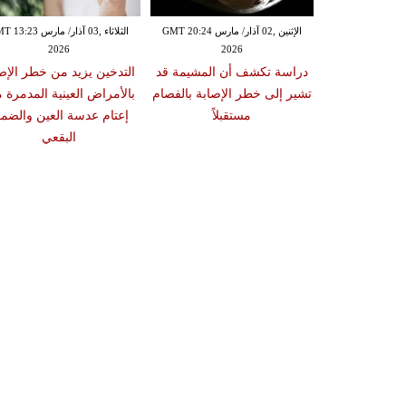
الإثنين ,02 آذار/ مارس GMT 20:18
الإثنين ,02 آذار/ مارس GMT 20:24
الثلاثاء ,03 آذار/ مارس 23
2026
2026
20
 سبب صعوبة
دراسة تكشف أن المشيمة قد
التدخين يزيد من خطر الإص
ات والوجبات
تشير إلى خطر الإصابة بالفصام
بالأمراض العينية المدمرة 
عد الشبع
مستقبلاً
إعتام عدسة العين والضمو
البقعي