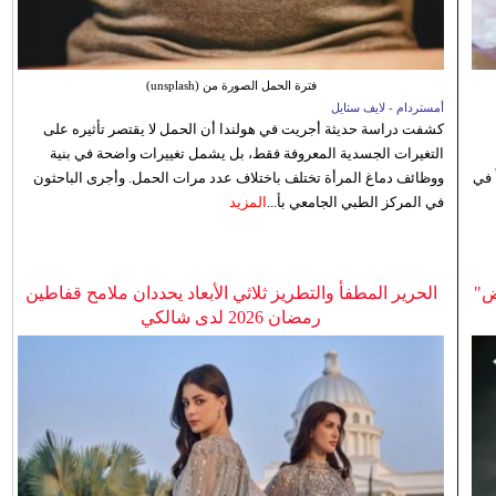
فترة الحمل الصورة من (unsplash)
أمستردام - لايف ستايل
كشفت دراسة حديثة أجريت في هولندا أن الحمل لا يقتصر تأثيره على
التغيرات الجسدية المعروفة فقط، بل يشمل تغييرات واضحة في بنية
 في
ووظائف دماغ المرأة تختلف باختلاف عدد مرات الحمل. وأجرى الباحثون
في المركز الطبي الجامعي بأ...
المزيد
ض"
الحرير المطفأ والتطريز ثلاثي الأبعاد يحددان ملامح قفاطين
رمضان 2026 لدى شالكي