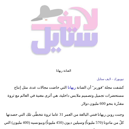
فيديو
مدوَنات
مشاكل
وحلول
الفنانة ريهانا
نيويورك - لايف ستايل
كشفت مجلة "فوربز" أن الفنانة
ريهانا
التي خاضت مجالات عدة، مثل إنتاج
مستحضرات تجميل وتصميم ملابس داخلية، هي أثرى مغنية في العالم مع ثروة
مقدّرة بنحو 600 مليون دولار.
وجنت روبن ريهانا فنتي البالغة من العمر 31 عاما ثروة تتخطّى تلك التي حصدتها
كلّ من مادونا (570 مليوناً) وسيلين ديون (450 مليوناً) وبيونسيه (400 مليون) التي