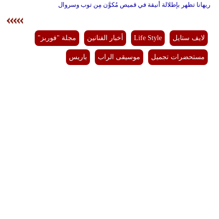
ريهانا تظهر بإطلالة أنيقة في قميص مُكوَّن مِن توب وسروال
لايف ستايل
Life Style
أخبار الفنانين
مجلة "فوربز"
مستحضرات تجميل
موسيقى الراب
باريس