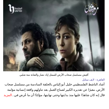
أفيش مسلسل صحاب الأرض للممثل إياد نصار والفنانة منة شلبي
القاهرة - لايف ستايل
أشاد الناشط الفلسطيني خليل أبو إلياس بالحلقة السادسة من مسلسل صحاب
الأرض، معبرًا عن تقديره الكبير لصناع العمل بعد تناولهم واقعة إنسانية مؤلمة
قال إنه كان شاهدًا عليها منذ بدايتها وحتى نهايتها، مؤكدًا أن ما عُرض في...
المزيد