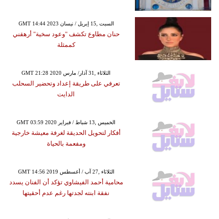
GMT 14:44 2023 السبت ,15 إبريل / نيسان
حنان مطاوع تكشف "وعود سخية" أرهقني
كممثلة
GMT 21:28 2020 الثلاثاء ,31 آذار/ مارس
تعرفي على طريقة إعداد وتحضير السحلب
الدايت
GMT 03:59 2020 الخميس ,13 شباط / فبراير
أفكار لتحويل الحديقة لغرفة معيشة خارجية
ومفعمة بالحياة
GMT 14:56 2019 الثلاثاء ,27 آب / أغسطس
محامية أحمد الفيشاوي تؤكد أن الفنان يسدد
نفقة ابنته لجدتها رغم عدم أحقيتها