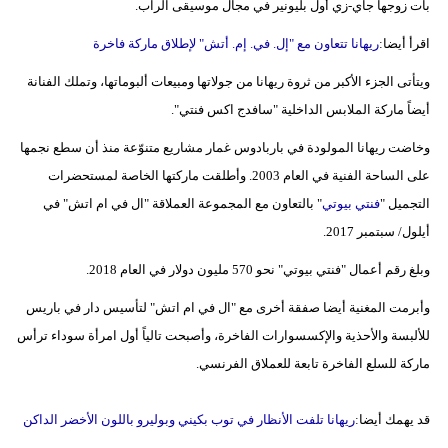
بات زوجها جاي-زي أول بليونير في مجال موسيقى الراب.
اقرأ أيضا:
ريهانا تتعاون مع "إل. في. إم. أتش" لإطلاق ماركة فاخرة
ويتأتى الجزء الأكبر من ثروة ريهانا من جولاتها ومبيعات ألبوماتها، وتملك الفنانة
أيضاً ماركة الملابس الداخلية "سافدج اكس فنتي".
وخاضت ريهانا المولودة في باربادوس غمار مشاريع متنوّعة منذ أن سطع نجمها
على الساحة الفنية في العام 2003. وأطلقت ماركتها الخاصة لمستحضرات
التجميل "
فنتي بيوتي
" بالتعاون مع المجموعة العملاقة "ال في ام اتش" في
أيلول/ سبتمبر 2017.
وبلغ رقم أعمال "فنتي بيوتي" نحو 570 مليون دولار في العام 2018.
وأبرمت المغنية أيضا صفقة أخرى مع "ال في ام اتش" لتأسيس دار في باريس
للألبسة والأحذية والإكسسوارات الفاخرة، وأصبحت تالياً أول امرأة سوداء ترأس
ماركة للسلع الفاخرة تابعة للعملاق الفرنسي.
قد يهمك أيضا:
ريهانا تلفت الأنظار في توب بكيني وبوليرو باللون الأخضر الداكن