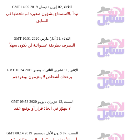
GMT 14:09 2019 الثلاثاء ,02 إبريل / نيسان
تبدأ بالاستمتاع بشؤون صغيرة لم تلحظها في
السابق
GMT 10:51 2020 الثلاثاء ,31 آذار/ مارس
التصرف بطريقة عشوائية لن يكون سهلاً
GMT 10:24 2019 الإثنين ,11 تشرين الثاني / نوفمبر
يزعجك أشخاص لا يلتزمون بوعودهم
GMT 09:53 2020 السبت ,13 حزيران / يونيو
لا تتهوّر في اتخاذ قرار أو توقيع عقد
GMT 08:14 2019 السبت ,07 كانون الأول / ديسمبر
أبرز الأحداث اليوميّة لمواليد برج"الثور" في