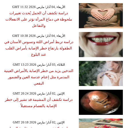
GMT 11:32 2026 الأربعاء ,04 آذار/ مارس
دراسة تكشف أن الحمل يُحدث تغييرات
ملحوظة في دماغ المرأة تؤثر على الانفعالات
والتفاعل
GMT 10:38 2026 الأربعاء ,04 آذار/ مارس
دراسة تربط أمراض اللثة وتسوس الأسنان في
الطفولة بارتفاع خطر الإصابة بأمراض القلب
عند البلوغ
GMT 13:23 2026 الثلاثاء ,03 آذار/ مارس
التدخين يزيد من خطر الإصابة بالأمراض العينية
المدمرة مثل إعتام عدسة العين والضمور
البقعي
GMT 20:24 2026 الإثنين ,02 آذار/ مارس
دراسة تكشف أن المشيمة قد تشير إلى خطر
الإصابة بالفصام مستقبلاً
GMT 20:18 2026 الإثنين ,02 آذار/ مارس