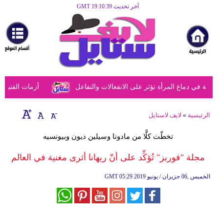
آخر تحديث GMT 19:10:39
الرئيسية
مرأة
أزياء
أزياء
في دماغ المرأة تؤثر على الانفعالات والتفاعل
أزمات الفتيات في
إسلامية
فن
الرئيسية
»
لايف لاستايل
ديكور
تخطّت كلًّا من مادونا وسيلين ديون وبيونسيه
صحة
مجلة "فوربز" تُؤكِّد على أنّ ريهانا أثرى مغنية في العالم
سياحة
05:29 2019 الخميس ,06 حزيران / يونيو
GMT
وسفر
أبراج