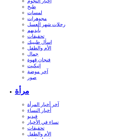
أخبار النجوم
طبخ
لمسات
مجوهرات
رحلات شهر العسل
بأيديهم
تحقيقات
اسأل طبيبك
الأم والطفل
جمال
فنجان قهوة
إتيكيت
آخر موضة
صور
مرأة
آخر أخبار المرأة
أخبار النساء
فيديو
نساء في الأخبار
تحقيقات
الأم والطفل