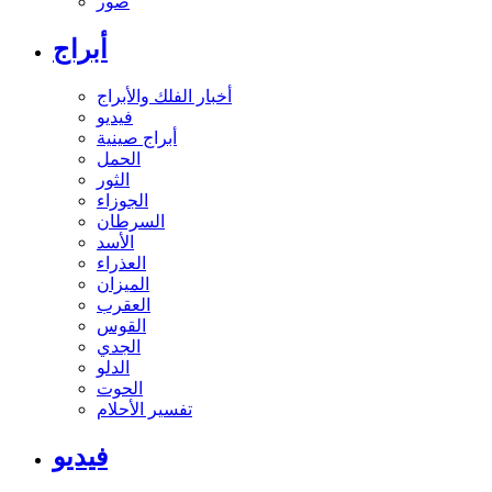
صور
أبراج
أخبار الفلك والأبراج
فيديو
أبراج صينية
الحمل
الثور
الجوزاء
السرطان
الأسد
العذراء
الميزان
العقرب
القوس
الجدي
الدلو
الحوت
تفسير الأحلام
فيديو