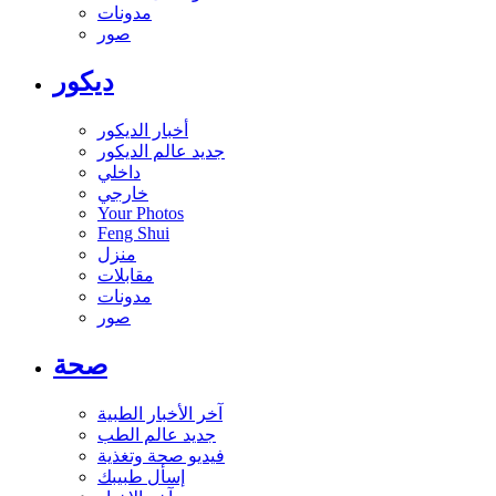
مدونات
صور
ديكور
أخبار الديكور
جديد عالم الديكور
داخلي
خارجي
Your Photos
Feng Shui
منزل
مقابلات
مدونات
صور
صحة
آخر الأخبار الطبية
جديد عالم الطب
فيديو صحة وتغذية
إسأل طبيبك