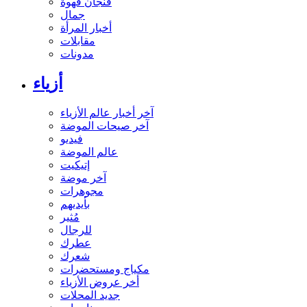
فنجان قهوة
جمال
أخبار المرأة
مقابلات
مدونات
أزياء
آخر أخبار عالم الأزياء
آخر صيحات الموضة
فيديو
عالم الموضة
إتيكيت
آخر موضة
مجوهرات
بأيديهم
مُثير
للرجال
عطرك
شعرك
مكياج ومستحضرات
أخر عروض الأزياء
جديد المحلات