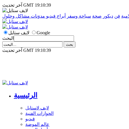
آخر تحديث GMT 19:10:39
امية
فن
ديكور
صحة
سياحة وسفر
أبراج
فيديو
مدوَنات
مشاكل وحلول
Google
لايف ستايل
البحث
آخر تحديث GMT 19:10:39
الرئيسية
لايف لاستايل
الحوارات الفنية
فيديو
عالم الموضة