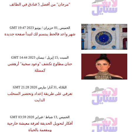
"مرجان" من أفضل 5 فنادق في الطائف
GMT 19:47 2023 الخميس ,01 حزيران / يونيو
شهر واعد فالحظ يبتسم لك لتبدأ صفحة جديدة
GMT 14:44 2023 السبت ,15 إبريل / نيسان
حنان مطاوع تكشف "وعود سخية" أرهقني
كممثلة
GMT 21:28 2020 الثلاثاء ,31 آذار/ مارس
تعرفي على طريقة إعداد وتحضير السحلب
الدايت
GMT 03:59 2020 الخميس ,13 شباط / فبراير
أفكار لتحويل الحديقة لغرفة معيشة خارجية
ومفعمة بالحياة