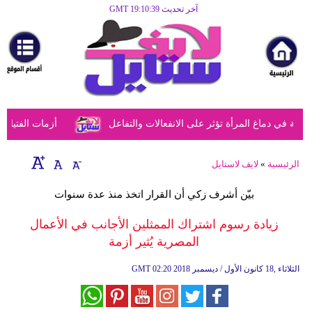
آخر تحديث GMT 19:10:39
الرئيسية
مرأة
أزياء
أزياء
في دماغ المرأة تؤثر على الانفعالات والتفاعل
أزمات الفتيات في
إسلامية
فن
الرئيسية
»
لايف لاستايل
ديكور
بيّن أشرف زكي أن القرار اتخذ منذ عدة سنوات
صحة
زيادة رسوم اشتراك الممثلين الأجانب في الأعمال
المصرية يُثير أزمة
سياحة
وسفر
02:20 2018 الثلاثاء ,18 كانون الأول / ديسمبر
GMT
أبراج