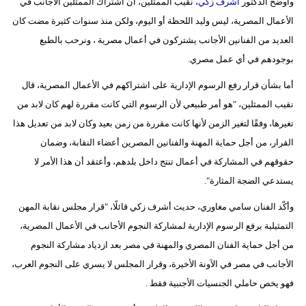
وأوضح الدكتور
أشرف زكي
، نقيب الممثلين، أن اشتراك الممثلين الأجانب في
الأعمال المصرية، ليس وليد اللحظة أو اليوم، ولكن منذ سنوات كثيرة مضت كان
العديد من الفنانين الأجانب يشتركون في أعمال مصرية ، ونرحب بالطبع
بوجودهم في أي عمل مصري.
أما بشأن قرار رفع الرسوم الإدارية على اشتراكهم في الأعمال المصرية، قال
نقيب الممثلين، "هو أمر طبيعي لأن الرسوم التي كانت مقررة لهم كان لابد من
تغيرها، وفقًا لتغير الزمن لأنها كانت مقررة من زمن بعيد وكان لابد من تعديل هذا
القرار، من أجل حماية المهنة والفنانين المصرين أعضاء النقابة، وضمان
حقوقهم في المشاركة في أعمال تنتج داخل بلدهم، وأعتقد أن هذا الأمر لا
يستدعي الضجة المثارة".
وأكّد الفنان سامي مغاوري، حديث أشرف زكي قائلًا، "قرار مجلس نقابة المهن
التمثيلية برفع الرسوم الإدارية لمشاركة النجوم الأجانب في الأعمال المصرية،
من أجل حماية الفنان المصري والمهنة في مصر بعد ازدياد مشاركة النجوم
الأجانب في مصر في الآونة الأخيرة، وقرار المجلس لا يسري على النجوم العرب،
فهو يخص حاملي الجنسيات الأجنبية فقط .