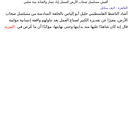
أفيش مسلسل صحاب الأرض للممثل إياد نصار والفنانة منة شلبي
القاهرة - لايف ستايل
أشاد الناشط الفلسطيني خليل أبو إلياس بالحلقة السادسة من مسلسل صحاب
الأرض، معبرًا عن تقديره الكبير لصناع العمل بعد تناولهم واقعة إنسانية مؤلمة
قال إنه كان شاهدًا عليها منذ بدايتها وحتى نهايتها، مؤكدًا أن ما عُرض في...
المزيد