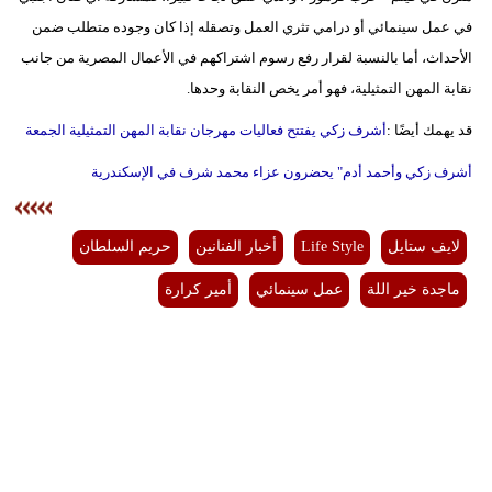
في عمل سينمائي أو درامي تثري العمل وتصقله إذا كان وجوده متطلب ضمن
الأحداث، أما بالنسبة لقرار رفع رسوم اشتراكهم في الأعمال المصرية من جانب
نقابة المهن التمثيلية، فهو أمر يخص النقابة وحدها.
قد يهمك أيضًا :
أشرف زكي يفتتح فعاليات مهرجان نقابة المهن التمثيلية الجمعة
أشرف زكي وأحمد أدم" يحضرون عزاء محمد شرف في الإسكندرية
لايف ستايل
Life Style
أخبار الفنانين
حريم السلطان
ماجدة خير اللة
عمل سينمائي
أمير كرارة