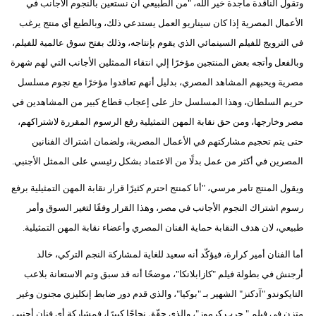
وتقول الناقدة ماجدة خير الله، "من الطبيعي أن نستعين بالنجوم الأجانب في
الأعمال المصرية إذا كان سيناريو العمل يستدعي ذلك، وبالطبع أي منتج يرغب
في الترويج للفيلم السينمائي الذي يقوم بإنتاجه، وذلك بفتح سوق عالمية للفيلم،
وبالفعل وأتجه بعض المنتجين مؤخرًا إلي انتقاء الممثلين الأجانب التي لهم شهرة
مصرية ويحبهم المشاهد المصري، بدليل أنهم تعاقدوا مؤخرًا مع نجوم مسلسل
حريم السلطان، وهذا المسلسل حاز على إعجاب قطاع كبير من المشاهدين في
مصر وخارجها، ومن حق نقابة المهن التمثيلية رفع الرسوم المقررة لاشتراكهم،
حتى يتم تحجيم مشاركتهم في الأعمال المصرية، ولضمان اشتراك الفنانين
المصرين في أكثر من عمل بدلًا من الاعتماد بشكل رئيسي على الممثل الأجنبي.
ويقول المنتج تامر مرسي، "أنا كمنتج احترم كثيرًا قرار نقابة المهن التمثيلية برفع
رسوم اشتراك النجوم الأجانب في مصر، وهذا القرار وفقًا لتغير السوق وأمر
طبيعي، لان هدف النقابة حماية الفنان المصري وأعضاء نقابة المهن التمثيلية.
أما الفنان أمير كرارة، فيؤكّد أنه سعيد للغاية لمشاركة النجم التركي، خالد
أرجنش في بطولة فيلم "كازابلانكا"، موضحًا أنه قد سبق وتم الاستعانة بلاعب
التايكوندو "آدكنز" الشهير بـ "بوكيا"، والذي قدم دور ضابط إنكليزي مجنون وغير
متزن في فيلم " حرب كرموز"، والذي حقّق نجاحًا كبيرًا، فمشاركة أي فنان أجنبي