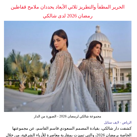
الحرير المطفأ والتطريز ثلاثي الأبعاد يحددان ملامح قفاطين
رمضان 2026 لدى شالكي
مجموعة شالكي لرمضان 2026 - الصورة من الدار
الرياض - لايف ستايل
كشفت دار شالكي، بقيادة المصمم السعودي قاسم القاسم، عن مجموعتها
الخاصة برمضان 2026، والتي تميزت بمقاربة معاصرة للأزياء الشرقية، من خلال