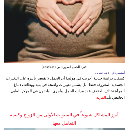
فترة الحمل الصورة من (unsplash)
أمستردام - لايف ستايل
كشفت دراسة حديثة أجريت في هولندا أن الحمل لا يقتصر تأثيره على التغيرات
الجسدية المعروفة فقط، بل يشمل تغييرات واضحة في بنية ووظائف دماغ
المرأة تختلف باختلاف عدد مرات الحمل. وأجرى الباحثون في المركز الطبي
الجامعي بأ...
المزيد
أبرز المشاكل شيوعاً في السنوات الأولى من الزواج وكيفية
التعامل معها