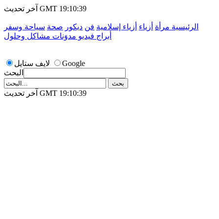
آخر تحديث GMT 19:10:39
الرئيسية
مرأة
أزياء
أزياء إسلامية
فن
ديكور
صحة
سياحة وسفر
أبراج
فيديو
مدوَنات
مشاكل وحلول
Google
لايف ستايل
البحث
آخر تحديث GMT 19:10:39