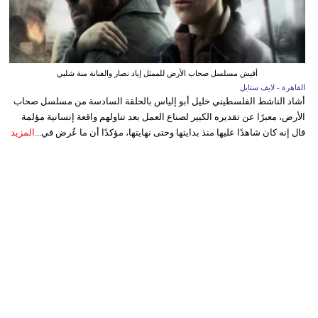
أفيش مسلسل صحاب الأرض للممثل إياد نصار والفنانة منة شلبي
القاهرة - لايف ستايل
أشاد الناشط الفلسطيني خليل أبو إلياس بالحلقة السادسة من مسلسل صحاب
الأرض، معبرًا عن تقديره الكبير لصناع العمل بعد تناولهم واقعة إنسانية مؤلمة
قال إنه كان شاهدًا عليها منذ بدايتها وحتى نهايتها، مؤكدًا أن ما عُرض في...
المزيد