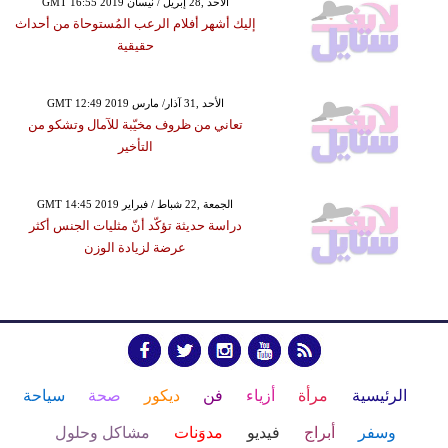
GMT 16:55 2019 الأحد ,28 إبريل / نيسان
إليك أشهر أفلام الرعب المُستوحاة من أحداث
حقيقية
GMT 12:49 2019 الأحد ,31 آذار/ مارس
تعاني من ظروف مخيّبة للآمال وتشكو من
التأخير
GMT 14:45 2019 الجمعة ,22 شباط / فبراير
دراسة حديثة تؤكّد أنّ مثليات الجنس أكثر
عرضة لزيادة الوزن
الرئيسية
مرأة
أزياء
فن
ديكور
صحة
سياحة
وسفر
أبراج
فيديو
مدوَنات
مشاكل وحلول