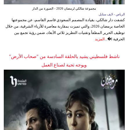
مجموعة شالكي لرمضان 2026 - الصورة من الدار
الرياض - لايف ستايل
كشفت دار شالكي، بقيادة المصمم السعودي قاسم القاسم، عن مجموعتها
الخاصة برمضان 2026، والتي تميزت بمقاربة معاصرة للأزياء الشرقية، من خلال
توظيف الحرير المطفأ وتقنيات التطريز ثلاثي الأبعاد، ضمن رؤية تجمع بين
الحرفية ا�...
المزيد
ناشط فلسطيني يشيد بالحلقة السادسة من "صحاب الأرض"
ويوجه تحية لصناع العمل