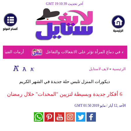
آخر تحديث GMT 19:10:39
الرئيسية
مرأة
أزياء
أزياء
في دماغ المرأة تؤثر على الانفعالات والتفاعل
أزمات الفتيات في
إسلامية
فن
الرئيسية
»
لايف لاستايل
ديكور
ديكورات المنزل تلبس حلة جديدة في الشهر الكريم
صحة
6 أفكار جديدة وبسيطة لتزيين "المخدات" خلال رمضان
سياحة
01:50 2019 الأحد ,12 أيار / مايو
GMT
وسفر
أبراج