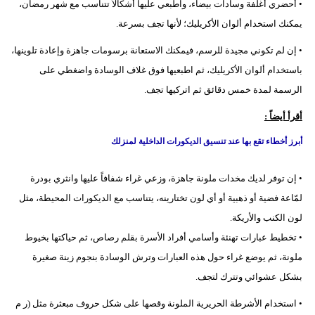
• أحضري أغلفة وسادات بيضاء، واطبعي عليها أشكالاً تتناسب مع شهر رمضان،
يمكنك استخدام ألوان الأكريليك؛ لأنها تجف بسرعة.
• إن لم تكوني مجيدة للرسم، فيمكنك الاستعانة برسومات جاهزة وإعادة تلوينها،
باستخدام ألوان الأكريليك، ثم اطبعيها فوق غلاف الوسادة واضغطي على
الرسمة لمدة خمس دقائق ثم اتركيها تجف.
أقرأ أيضاً :
أبرز أخطاء تقع بها عند تنسيق الديكورات الداخلية لمنزلك
• إن توفر لديك مخدات ملونة جاهزة، وزعي غراء شفافاً عليها وانثري بودرة
لمّاعة فضية أو ذهبية أو أي لون تختارينه، يتناسب مع الديكورات المحيطة، مثل
لون الكنب والأريكة.
• تخطيط عبارات تهنئة وأسامي أفراد الأسرة بقلم رصاص، ثم حياكتها بخيوط
ملونة، ثم يوضع غراء حول هذه العبارات وترش الوسادة بنجوم زينة صغيرة
بشكل عشوائي وتترك لتجف.
• استخدام الأشرطة الحريرية الملونة وقصها على شكل حروف مبعثرة مثل (ر م