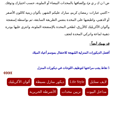
ض ا ن ك ر ي م)، وإلصاقها بالمخدات البيضاء أو الملونة، حسب اختيارك وذوقك.
• اكتبي عبارات: رمضان كريم، مبارك عليكم الشهر، بألوان زيتية كاللون الأصفر
أو الذهبي، واطبعيها على المخدة بنفس الطريقة السابقة، ثم بواسطة إسفنجة
وألوان الأكريليك كالأزرق، لطخي المخدة بالإسفنجة الملونة، وانثري عليها بودرة
ذهبية لماعة واتركي المخدة لتجف.
قد يهمك أيضاً :
أفضل الديكورات المنزلية المُبهجة للاحتفال بموسم أعياد الميلاد
5 نقاط يجب مراعتها لتوظيف اللوحات في ديكورات المنزل
لايف ستايل
Life Style
ديكور منازل بسيطة
ألوان الأكريليك
مداخل البيوت
تزيين مخدات
الأشرطة الحريرية