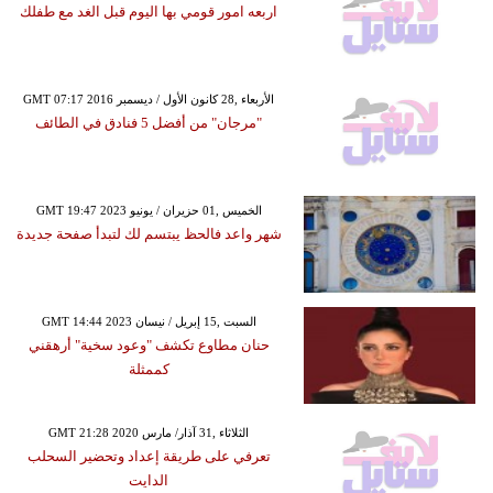
اربعه امور قومي بها اليوم قبل الغد مع طفلك
GMT 07:17 2016 الأربعاء ,28 كانون الأول / ديسمبر
"مرجان" من أفضل 5 فنادق في الطائف
GMT 19:47 2023 الخميس ,01 حزيران / يونيو
شهر واعد فالحظ يبتسم لك لتبدأ صفحة جديدة
GMT 14:44 2023 السبت ,15 إبريل / نيسان
حنان مطاوع تكشف "وعود سخية" أرهقني
كممثلة
GMT 21:28 2020 الثلاثاء ,31 آذار/ مارس
تعرفي على طريقة إعداد وتحضير السحلب
الدايت