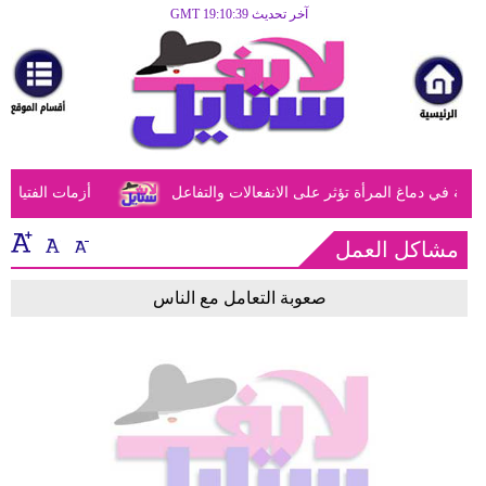
آخر تحديث GMT 19:10:39
الرئيسية
مرأة
أزياء
أزياء
في دماغ المرأة تؤثر على الانفعالات والتفاعل
أزمات الفتيات في
إسلامية
فن
مشاكل العمل
ديكور
صعوبة التعامل مع الناس
صحة
سياحة
وسفر
أبراج