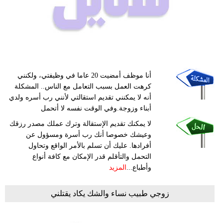
فيديو
مدوَنات
مشاكل
وحلول
أنا موظف أمضيت 20 عاما في وظيفتي، ولكنني
كرهت العمل بسبب التعامل مع الناس.. المشكلة
أنه لا يمكنني تقديم استقالتي لأنني رب أسره ولدي
أبناء وزوجة.وفي الوقت نفسه لا أتحمل
لا يمكنك تقديم الإستقالة وترك عملك مصدر رزقك
وعيشك خصوصا أنك رب أسرة ومسؤول عن
أفرادها. عليك أن تسلم بالأمر الواقع وتحاول
التحمل والتأقلم قدر الإمكان مع كافة أنواع
وأطباع...
المزيد
زوجي طبيب نساء والشك يكاد يقتلني